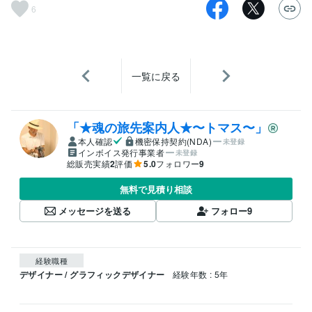
6
一覧に戻る
「★魂の旅先案内人★〜トマス〜」
本人確認
機密保持契約(NDA)
未登録
インボイス発行事業者
未登録
総販売実績
2
評価
5.0
フォロワー
9
無料で見積り相談
メッセージを送る
フォロー
9
経験職種
デザイナー / グラフィックデザイナー
経験年数 : 5年