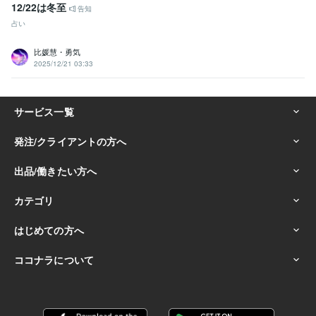
12/22は冬至
告知
占い
比媛慧・勇気
2025/12/21 03:33