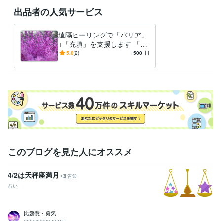
出品者の人気サービス
遠隔ヒーリングで「バリア」
+「充填」を支援します 「紫
の光のエネルギー」と「輝け
5.0
(2)
500
円
GOLDエネルギー」をミック
ス
このブログを見た人にオススメ
4/2は天秤座満月
告知
占い
比媛慧・勇気
2026/03/29 06:15