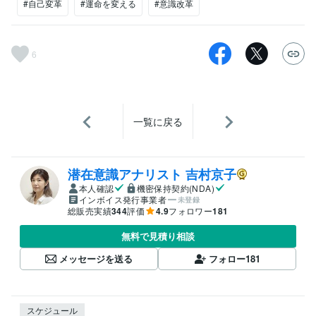
#自己変革
#運命を変える
#意識改革
6
一覧に戻る
潜在意識アナリスト 吉村京子
本人確認
機密保持契約(NDA)
インボイス発行事業者
未登録
総販売実績
344
評価
4.9
フォロワー
181
無料で見積り相談
メッセージを送る
フォロー
181
スケジュール