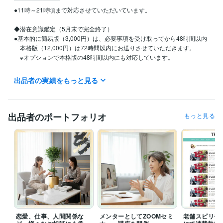
●11時～21時頃まで対応させていただいています。

◆潜在意識鑑定（5月末で完全終了）

●基本的に簡易版（3,000円）は、必要事項を受け取ってから48時間以内

　本格版（12,000円）は72時間以内にお送りさせていただきます。

　※オプションで本格版の48時間以内にも対応しています。

◆ヒーリング　2025/12/25受付終了しました。
出品者の実績をもっと見る
受賞歴
女性雑誌『and GIRL』のスピリチュアル特集に掲載
癒やしのWEBサ
イト『トリニティWEB』にてコラム連載
『B.S.TIMES』にプロレス
出品者のポートフォリオ
もっと見る
ラー藤波辰爾様との対談掲載　
『COMPANYTANK』元Jリーガー小
倉隆史様との対談掲載
女性雑誌『美人百花』のスピリチュアル特集
に掲載
雑誌『ゆほびか』ヒーリングサロン特集に掲載
スピリチュア
ルイベント『癒やしフェア』でセミナー開催
スピリチュアル雑誌
『アネモネ』希望の光特集掲載
恋愛、仕事、人間関係な
メンターとしてZOOMセミ
老舗スピリチ