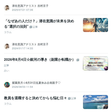
潜在意識アナリスト 吉村京子
2025/07/21 07:39
「なぜあの人だけ？」潜在意識が未来を決め
る“選択の法則”
記事
コラム
潜在意識アナリスト 吉村京子
2024/01/17 14:33
2026年8月4日☆銀河の導き（副業か転職か）
記事
占い
紫園美月☆8月31日迄夏休み企画親子♡
2026/08/03 11:54
教員を退職すると決めてからも悩む日々
記事
コラム