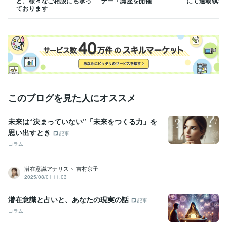
ど、様々なご相談にも承っ
ナー・講座を開催
にて連載執筆
ております
このブログを見た人にオススメ
未来は“決まっていない”「未来をつくる力」を
思い出すとき
記事
コラム
潜在意識アナリスト 吉村京子
2025/08/01 11:03
潜在意識と占いと、あなたの現実の話
記事
コラム