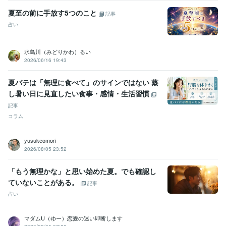
夏至の前に手放す5つのこと
記事
占い
水鳥川（みどりかわ）るい
2026/06/16 19:43
夏バテは「無理に食べて」のサインではない 蒸
し暑い日に見直したい食事・感情・生活習慣
記事
コラム
yusukeomori
2026/08/05 23:52
「もう無理かな」と思い始めた夏。でも確認し
ていないことがある。
記事
占い
マダムU（ゆー）恋愛の迷い即断します