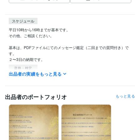
スケジュール
平日10時から16時までが基本です。

その他、ご相談ください。

基本は、PDFファイルにてのメッセージ鑑定（二回までの質問付き）で
す。

２〜3日の納期です。
資格・検定
出品者の実績をもっと見る
職業訓練指導員
取得年 : 2010年
得意分野
占い
自分探し、道開きのヒントを解説すること 
出品者のポートフォリオ
もっと見る
語学力
英語
日常会話レベル