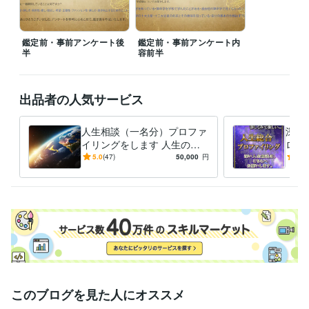
鑑定前・事前アンケート後
鑑定前・事前アンケート内
半
容前半
出品者の人気サービス
人生相談（一名分）プロファ
深い
イリングをします 人生の迷
ロフ
い・モヤモヤ解消をお手伝い
番ご
5.0
(47)
50,000
円
4.9
します。
みを
す。
このブログを見た人にオススメ