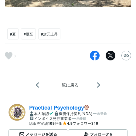
#夏
#夏至
#次元上昇
8
一覧に戻る
Practical Psychology
本人確認
機密保持契約(NDA)
未登録
インボイス発行事業者
未登録
総販売実績
109
評価
4.9
フォロワー
316
メッセージを送る
フォロー
316