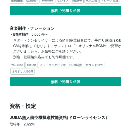
動画編集
企業紹介
YouTube
ビジネス
商品PR
求人広告
ドローン空撮
無料で見積り相談
音楽制作・ナレーション
・BGM制作
5,000円〜
ギター・シンセサイザーによるMTR多重録音にて、手作り感溢れるB
GMを制作しております。サウンドロゴ・オリジナルBGMのご要望が
ございましたら、お気軽にご相談ください。

別途、動画編集込みでも制作可能です。
YouTube
TikTok
ミュージックビデオ
BGM制作
サウンドロゴ
オリジナルBGM
無料で見積り相談
資格・検定
JUIDA無人航空機操縦技能資格(ドローンライセンス）
取得年：2022年