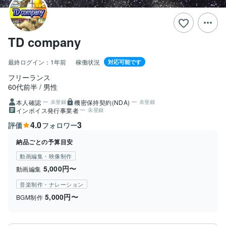
TD company
最終ログイン：
1年前
稼働状況
対応可能です
フリーランス
60代前半
男性
本人確認
機密保持契約(NDA)
未登録
未登録
インボイス発行事業者
未登録
4.0
3
評価
フォロワー
納品ごとの予算目安
動画編集・映像制作
5,000円〜
動画編集
音楽制作・ナレーション
5,000円〜
BGM制作