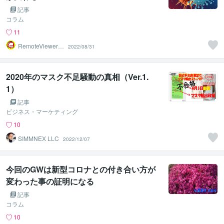
記事
コラム
11
RemoteViewer導
2022/08/31
与✅
2020年のマスク不足騒動の真相（Ver.1.
1）
記事
ビジネス・マーケティング
10
SIMMNEX LLC
2022/12/07
今回のGWは新型コロナとの付き合い方が
変わった事の証明になる
記事
コラム
10