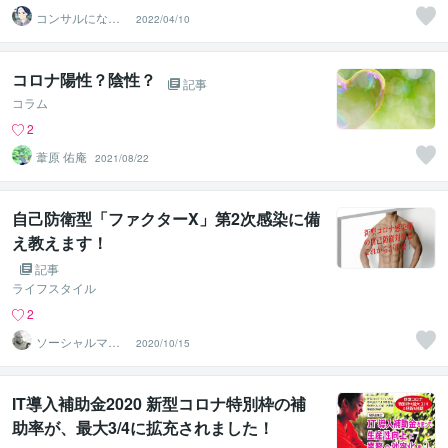
コンサルになり
2022/04/10
たい医事カチョ
ー
コロナ陽性？陰性？
記事
コラム
2
葦原 佑庵
2021/08/22
自己防衛型「ファクターX」第2次感染に備
え教えます！
記事
ライフスタイル
2
ソーシャルマー
2020/10/15
ケティングコン
サルタント
IT導入補助金2020 新型コロナ特別枠の補
助率が、最大3/4に拡充されました！