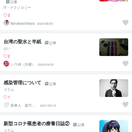
記事
IT・テクノロジー
2
ttanakaichikala
2020/06/05
台湾の聖水と半紙
記事
占い
2
シウ姉（詩優）
2020/04/23
感染管理について
記事
コラム
1
医療人 疲労回
2021/05/16
復×ダイエット×
習慣改善
新型コロナ罹患者の療養日誌②
記事
コラム