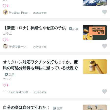
9
Practical Psycho
2023/09/19
logy
【新型コロナ】神経性やせ症の子供
記事
コラム
9
管理栄養士アオ
2023/01/10
イ 村中一帆ママ
が楽する食
オミクロン対応ワクチンを打ちますか。庶
民の可処分所得も無駄に減っている状況で
す
記事
コラム
9
FastHealthG＠食
2022/09/08
と健康が第一
自分の身は自分で守れた！
記事