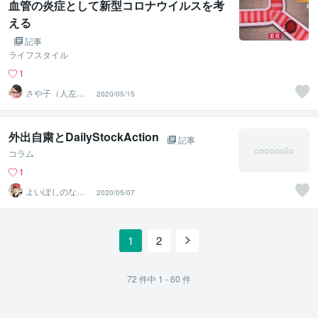
血管の炎症として新型コロナウイルスを考
える
記事
ライフスタイル
1
さや子（人左綾
2020/05/15
星）
外出自粛とDailyStockAction
記事
コラム
1
よいぼしのなぎ
2020/05/07
うた
1
2
72
件中
1 - 60
件