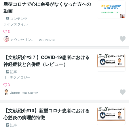
新型コロナで心に余裕がなくなった方への
動画
コンテンツ
ライフスタイル
3
カウンセリング
2021/03/13
ルームふりぃう
ぃる
【文献紹介#3７】COVID-19患者における
神経症状と合併症（レビュー）
記事
IT・テクノロジー
3
Junon
2021/02/22
【文献紹介#10】新型コロナ患者における
心筋炎の病理的特徴
記事