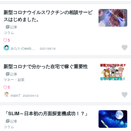
るヒーリング
新型コロナウイルスワクチンの相談サービ
スはじめました。
記事
コラム
5
あなたのweb薬
2021/06/19
剤師
新型コロナで分かった在宅で稼ぐ重要性
記事
マネー・副業
5
main7
2020/04/12
「SLIM～日本初の月面探査機成功！？」
記事
コラム