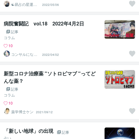
☯易占の星運河
2022/05/06
☯
病院奮闘記 vol.18 2022年4月2日
記事
コラム
10
コンサルになり
2022/04/02
たい医事カチョ
ー
新型コロナ治療薬 "ソトロビマブ "ってど
んな薬？
記事
コラム
10
薬学博士ケン
2021/09/12
「新しい地球」の出現
記事
占い