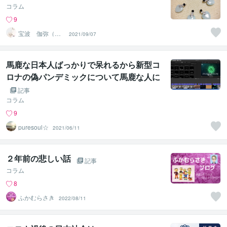
コラム
9
宝波 伽弥（ほ
2021/09/07
うなみ かや）
馬鹿な日本人ばっかりで呆れるから新型コ
ロナの偽パンデミックについて馬鹿な人に
むけて書こうか？
記事
コラム
9
puresoul☆
2021/06/11
２年前の悲しい話
記事
コラム
8
ふかむらさき
2022/08/11