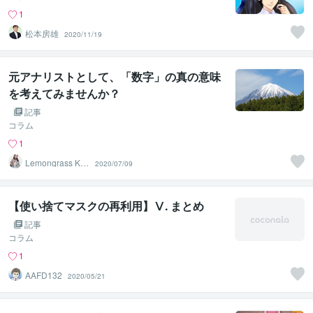
1
松本房雄
2020/11/19
元アナリストとして、「数字」の真の意味
を考えてみませんか？
記事
コラム
1
Lemongrass KIY
2020/07/09
O
【使い捨てマスクの再利用】Ⅴ. まとめ
記事
コラム
1
AAFD132
2020/05/21