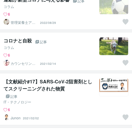
記事
コラム
6
管理栄養士アオ
2022/08/29
イ 村中一帆ママ
が楽する食
コロナと自殺
記事
コラム
6
カウンセリング
2021/02/14
ルームふりぃう
ぃる
【文献紹介#17】SARS-CoV-2阻害剤とし
てスクリーニングされた物質
記事
IT・テクノロジー
6
Junon
2021/02/02