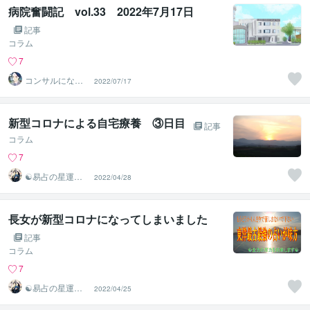
病院奮闘記 vol.33 2022年7月17日
記事
コラム
7
コンサルになり
2022/07/17
たい医事カチョ
ー
新型コロナによる自宅療養 ③日目
記事
コラム
7
☯易占の星運河
2022/04/28
☯
長女が新型コロナになってしまいました
記事
コラム
7
☯易占の星運河
2022/04/25
☯