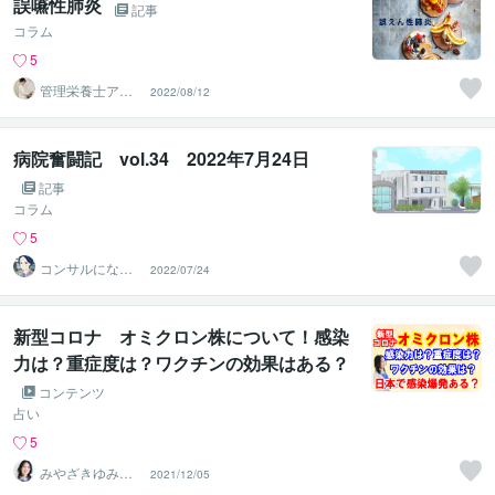
誤嚥性肺炎
記事
コラム
5
管理栄養士アオ
2022/08/12
イ 村中一帆ママ
が楽する食
病院奮闘記 vol.34 2022年7月24日
記事
コラム
5
コンサルになり
2022/07/24
たい医事カチョ
ー
新型コロナ オミクロン株について！感染
力は？重症度は？ワクチンの効果はある？
日本でも感染爆発はあるのか？（2021年1
コンテンツ
2月3日撮影）
占い
5
みやざきゆみ
2021/12/05
こ 未来を叶え