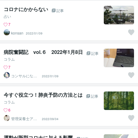
コロナにかからない
記事
占い
7
konsan
2022/01/09
病院奮闘記 vol.６ 2022年1月8日
記事
コラム
7
コンサルになり
2022/01/09
たい医事カチョ
ー
今すぐ役立つ！肺炎予防の方法とは
記事
コラム
6
管理栄養士アオ
2022/09/04
イ 村中一帆ママ
が楽する食
運動が新型コロナに与える影響