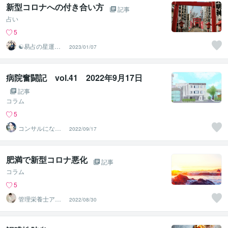
新型コロナへの付き合い方
記事
占い
5
☯易占の星運河
2023/01/07
☯
病院奮闘記 vol.41 2022年9月17日
記事
コラム
5
コンサルになり
2022/09/17
たい医事カチョ
ー
肥満で新型コロナ悪化
記事
コラム
5
管理栄養士アオ
2022/08/30
イ 村中一帆ママ
が楽する食