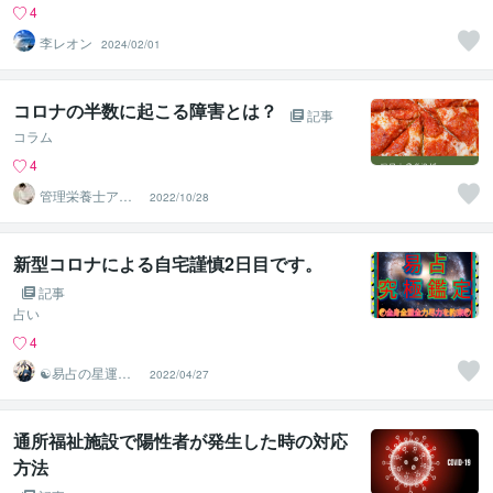
4
李レオン
2024/02/01
コロナの半数に起こる障害とは？
記事
コラム
4
管理栄養士アオ
2022/10/28
イ 村中一帆ママ
が楽する食
新型コロナによる自宅謹慎2日目です。
記事
占い
4
☯易占の星運河
2022/04/27
☯
通所福祉施設で陽性者が発生した時の対応
方法