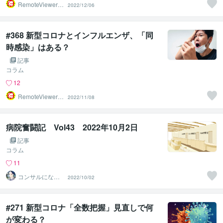
RemoteViewer導
2022/12/06
与✅
#368 新型コロナとインフルエンザ、「同
時感染」はある？
記事
コラム
12
RemoteViewer導
2022/11/08
与✅
病院奮闘記 Vol43 2022年10月2日
記事
コラム
11
コンサルになり
2022/10/02
たい医事カチョ
ー
#271 新型コロナ「全数把握」見直しで何
が変わる？