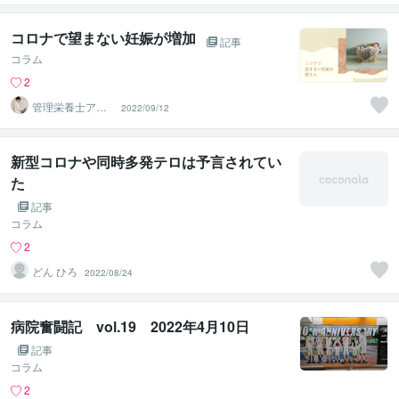
コロナで望まない妊娠が増加
記事
コラム
2
管理栄養士アオ
2022/09/12
イ 村中一帆ママ
が楽する食
新型コロナや同時多発テロは予言されてい
た
記事
コラム
2
どん ひろ
2022/08/24
病院奮闘記 vol.19 2022年4月10日
記事
コラム
2