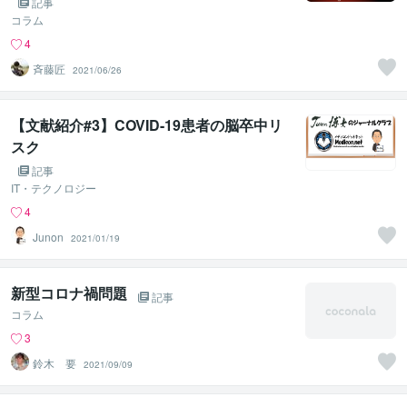
記事
コラム
4
斉藤匠
2021/06/26
【文献紹介#3】COVID-19患者の脳卒中リ
スク
記事
IT・テクノロジー
4
Junon
2021/01/19
新型コロナ禍問題
記事
コラム
3
鈴木 要
2021/09/09