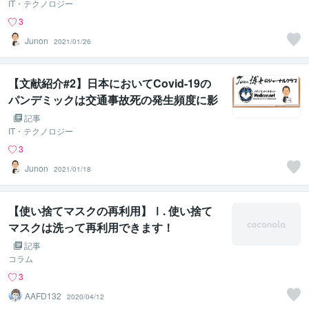
IT・テクノロジー
3
Junon
2021/01/26
【文献紹介#2】日本においてCovid-19の
パンデミックは交通事故死の発生頻度に影
響していなかった(2020年１月～９月）
記事
IT・テクノロジー
3
Junon
2021/01/18
【使い捨てマスクの再利用】Ⅰ. 使い捨て
マスクは洗って再利用できます！
記事
コラム
3
AAFD132
2020/04/12