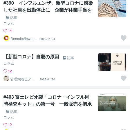
#390 インフルエンザ、新型コロナに感染
した社員を出勤停止に 企業が休業手当を
支払う義務はある？
記事
コラム
14
RemoteViewer導
2022/11/24
与✅
【新型コロナ】自殺の原因
記事
コラム
12
管理栄養士アオ
2023/01/30
イ 村中一帆ママ
が楽する食
#403 富士レビオ製「コロナ・インフル同
時検査キット」の第一号 一般販売を初承
認 厚労省
記事
コラム
12