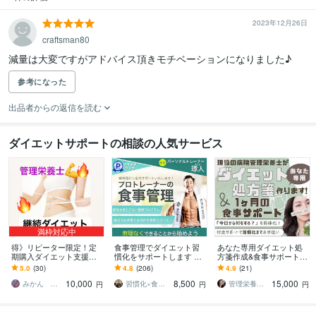
2023年12月26日
craftsman80
参考になった
出品者からの返信を読む
ダイエットサポートの相談の人気サービス
満枠対応中
得》リピーター限定！定
食事管理でダイエット習
あなた専用ダイエット処
期購入ダイエット支援し
慣化をサポートします 無
方箋作成&食事サポートし
ます ２ヶ月目以降よりお
理な制限なし！続く食事
ます 年間1,000件栄養指導
5.0
(30)
4.8
(206)
4.9
(21)
得にダイエット継続プラ
改善サポート
する現役の病院管理栄養
10,000
8,500
15,000
ン！よりお得に！
士が全力伴走！
みかん ✳︎管理栄養士✳︎
習慣化×食事改善ダイエットコーチ｜琢人
管理栄養士つき
円
円
円