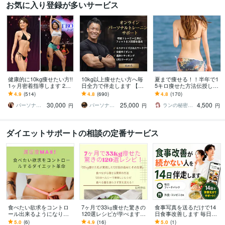
お気に入り登録が多いサービス
健康的に10kg痩せたい方!!
10kg以上痩せたい方へ毎
夏まで痩せる！！半年で1
1ヶ月密着指導します 20k
日全力で伴走します 【残
5キロ痩せた方法伝授しま
g痩せたプロトレーナーに
り1名様】通常42,000円 →
す お腹と太ももとお尻が
4.9
(514)
4.8
(690)
4.8
(170)
よる食事と運動サポート!!
25,000円（税抜）
キュッ！変わる7日間ダイ
30,000
25,000
4,500
エット！痩せ食事
パーソナルトレーナーYUKINA
パーソナルトレーナーJTタク
ランの秘密の小部屋
円
円
円
ダイエットサポートの相談の定番サービス
食べたい欲求をコントロ
7ヶ月で33㎏痩せた驚きの
食事写真を送るだけで14
ール出来るようになりま
120選レシピが学べます
日食事改善します 毎日改
す 食欲を満たしながら理
私が食べていた120個の痩
善点がわかるから無理な
5.0
(6)
4.9
(16)
5.0
(1)