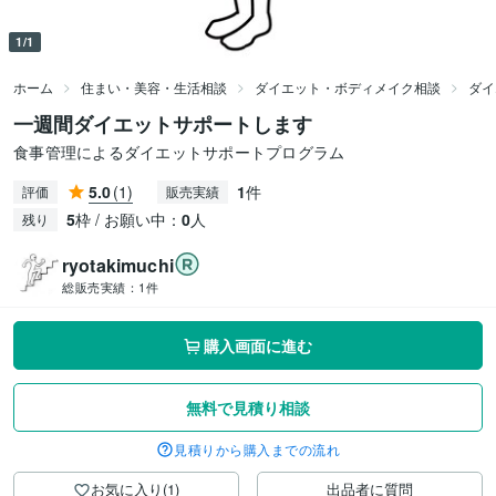
1/1
ホーム
住まい・美容・生活相談
ダイエット・ボディメイク相談
ダイ
一週間ダイエットサポートします
食事管理によるダイエットサポートプログラム
5.0
(1)
1
件
評価
販売実績
5
枠 / お願い中：
0
人
残り
ryotakimuchi
総販売実績：
1件
購入画面に進む
無料で見積り相談
見積りから購入までの流れ
お気に入り(1)
出品者に質問