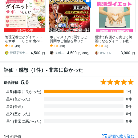
満枠対応中
管理栄養士がダイエット
ボディメイクに関するご
腸活で内側から痩せて綺
をサポートします 食べな
質問やご相談を承ります
麗になるダイエット教え
がら続ける、管理栄養士
ボディメイクについての
ます 腸内環境を整えて痩
5.0
(49)
5.0
(30)
5.0
(5)
の30日サポート
ご質問やご相談、お悩み
せる食事と軽い運動で体
4,500
4,500
3,000
をお伺いします
重を落としましょう。
管理栄養士あさ
美ボディ製作所【筋トレ・食事】
オレトレ
円
円
/30分
円
評価・感想（1件）- 非常に良かった
5.0
総合評価
星5 (非常に良かった)
1件
星4 (良かった)
0件
星3 (普通)
0件
星2 (悪かった)
0件
星1 (非常に悪かった)
0件
1
評価で絞り込む
件の評価