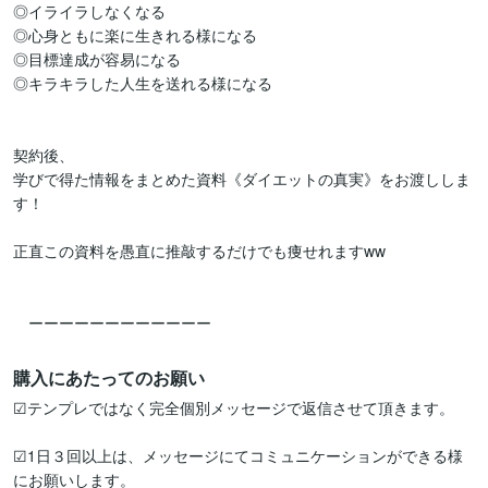
◎イライラしなくなる

◎心身ともに楽に生きれる様になる

◎目標達成が容易になる

◎キラキラした人生を送れる様になる

契約後、

学びで得た情報をまとめた資料《ダイエットの真実》をお渡ししま
す！

正直この資料を愚直に推敲するだけでも痩せれますww

　ーーーーーーーーーーーー
購入にあたってのお願い
☑︎テンプレではなく完全個別メッセージで返信させて頂きます。

☑︎1日３回以上は、メッセージにてコミュニケーションができる様
にお願いします。
