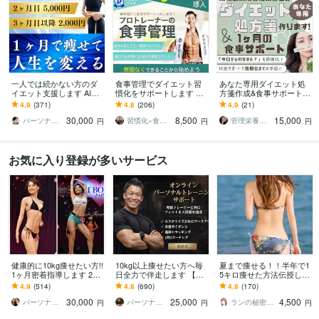
一人では続かない方のダ
食事管理でダイエット習
あなた専用ダイエット処
イエット支援します AIで
慣化をサポートします 無
方箋作成&食事サポートし
は拾えない気持ちや生活
理な制限なし！続く食事
ます 年間1,000件栄養指導
4.9
(371)
4.8
(206)
4.9
(21)
に合わせて続けられる形
改善サポート
する現役の病院管理栄養
30,000
8,500
15,000
を作ります
士が全力伴走！
パーソナルトレーナー寄り添いかずま
習慣化×食事改善ダイエットコーチ｜琢人
管理栄養士つき
円
円
円
お気に入り登録が多いサービス
健康的に10kg痩せたい方!!
10kg以上痩せたい方へ毎
夏まで痩せる！！半年で1
1ヶ月密着指導します 20k
日全力で伴走します 【残
5キロ痩せた方法伝授しま
g痩せたプロトレーナーに
り1名様】通常42,000円 →
す お腹と太ももとお尻が
4.9
(514)
4.8
(690)
4.8
(170)
よる食事と運動サポート!!
25,000円（税抜）
キュッ！変わる7日間ダイ
30,000
25,000
4,500
エット！痩せ食事
パーソナルトレーナーYUKINA
パーソナルトレーナーJTタク
ランの秘密の小部屋
円
円
円