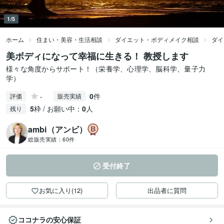
1/5
ホーム
住まい・美容・生活相談
ダイエット・ボディメイク相談
ダイ
美ボディになって幸福に生きる！ 教授します
様々な角度からサポート！（栄養学、心理学、脳科学、量子力
学）
-
0
件
評価
販売実績
5
枠 / お願い中：
0
人
残り
ambi（アンビ）
総販売実績：
60件
受付終了
お気に入り(12)
出品者に質問
ココナラの安心保証