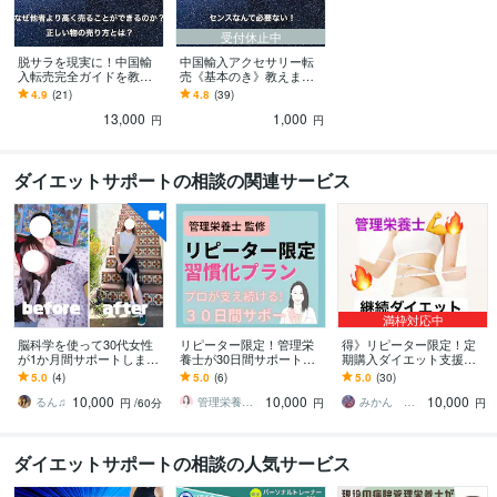
受付休止中
脱サラを現実に！中国輸
中国輸入アクセサリー転
入転売完全ガイドを教え
売《基本のき》教えます
ます 脱・会社依存！収入
センスなんて必要ない！
4.9
(21)
4.8
(39)
源をもう一つ持つ
すべてはお客様の欲求を
13,000
1,000
知るだけ！！
円
円
ダイエットサポートの相談の関連サービス
満枠対応中
脳科学を使って30代女性
リピーター限定！管理栄
得》リピーター限定！定
が1か月間サポートします
養士が30日間サポートし
期購入ダイエット支援し
何をやっても痩せなかっ
ます ​✦やせてキレイに、
ます ２ヶ月目以降よりお
5.0
(4)
5.0
(6)
5.0
(30)
た元ダイエッターが心理
食事がもっと楽しくなる
得にダイエット継続プラ
10,000
10,000
10,000
面からもサポート
習慣をあなたに​✦
ン！よりお得に！
るん♫
管理栄養士 さとうきび
みかん ✳︎管理栄養士✳︎
円
/60分
円
円
ダイエットサポートの相談の人気サービス