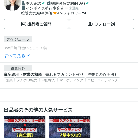
本人確認
機密保持契約(NDA)
インボイス発行事業者
未登録
総販売実績
60
評価
4.9
フォロワー
24
出品者に質問
フォロー
24
スケジュール
すべて見る
得意分野
資産運用・副業の相談
売れるアカウント作り　消費者の心を掴む
副業
メルカリ転売
中国輸入
マーケティング
コピーライティング
出品者のその他の人気サービス