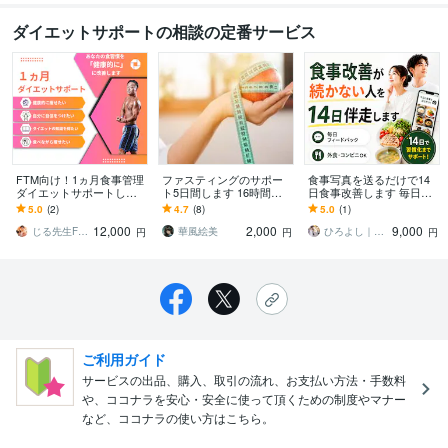
ダイエットサポートの相談の定番サービス
FTM向け！1ヵ月食事管理
ファスティングのサポー
食事写真を送るだけで14
ダイエットサポートしま
ト5日間します 16時間か
日食事改善します 毎日改
す 運動嫌い・自炊なしOK
ら1日ファスティングまで
善点がわかるから無理な
5.0
(2)
4.7
(8)
5.0
(1)
｜毎日フィードバックで
♡5日間サポート
く続けやすい
12,000
2,000
9,000
痩せ体質へ
じる先生FTM専門ボディメイク
華風絵美
ひろよし｜外見改善トレーナー
円
円
円
ご利用ガイド
サービスの出品、購入、取引の流れ、お支払い方法・手数料
や、ココナラを安心・安全に使って頂くための制度やマナー
など、ココナラの使い方はこちら。