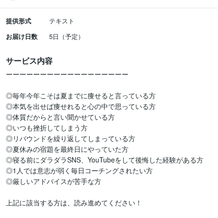
提供形式
テキスト
お届け日数
5日（予定）
サービス内容
ーーーーーーーーーーーーーーーーーー

◎毎年今年こそは夏までに痩せると言っている方

◎本気を出せば痩せれると心の中で思っている方

◎体質だからと言い聞かせている方

◎いつも挫折してしまう方

◎リバウンドを繰り返してしまっている方

◎夏休みの宿題を最終日にやっていた方

◎寝る前にダラダラSNS、YouTubeをして後悔した経験がある方

◎1人では意志が弱く毎日コーチングされたい方

◎厳しいアドバイスが苦手な方

上記に該当する方は、読み進めてください！
