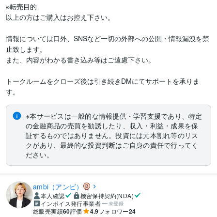
※転売目的

以上の方はご購入はお控え下さい。

情報については口外、SNSなど一切の外部への公開・情報漏洩を禁
止致します。

また、内容がわかる書き込み等はご遠慮下さい。

トークルームをクローズ後は引き続きDMにてサポートを承りま
す。
※本サービスは一般的な情報提供・学習支援であり、特定
の金融商品の売買を勧誘したり、収入・利益・成果を保
証するものではありません。投資には元本割れ等のリス
クがあり、最終的な投資判断はご自身の責任で行ってく
ださい。
ambi（アンビ）
本人確認
機密保持契約(NDA)
インボイス発行事業者
未登録
総販売実績
60
評価
4.9
フォロワー
24