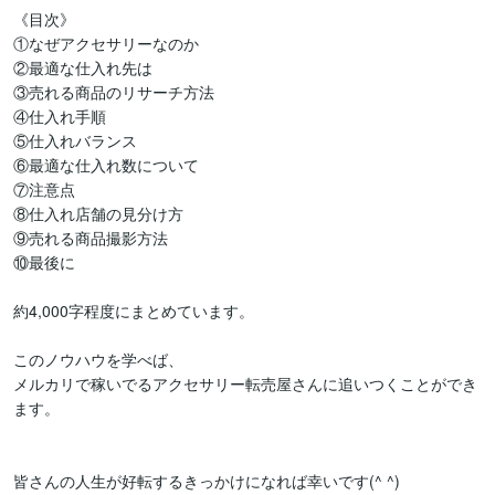
《目次》

①なぜアクセサリーなのか

②最適な仕入れ先は

③売れる商品のリサーチ方法

④仕入れ手順

⑤仕入れバランス

⑥最適な仕入れ数について

⑦注意点

⑧仕入れ店舗の見分け方

⑨売れる商品撮影方法

⑩最後に

約4,000字程度にまとめています。

このノウハウを学べば、

メルカリで稼いでるアクセサリー転売屋さんに追いつくことができ
ます。

皆さんの人生が好転するきっかけになれば幸いです(^ ^)
