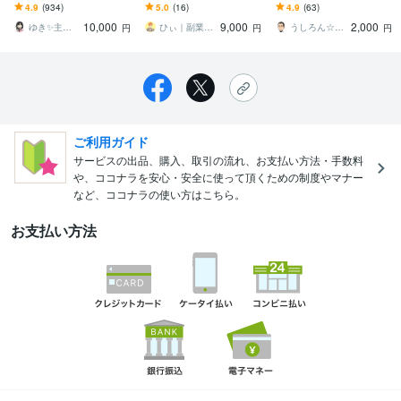
ます 3ステップで作成可
ります スマホだけあれば
す ✅狙い目のジャンル✅
4.9
(934)
5.0
(16)
4.9
(63)
能！ほぼ放置で稼ぐ前代
あとは不要！すべてを用
イチオシの商品を画像付
10,000
9,000
2,000
未聞のおすすめ副業！
意してお渡しします！
きで公開❗
ゆき✨主婦でも月収100万円✨
ひぃ｜副業0→1体験コンサル
うしろん☆ネット副業＆トレードツール制作
円
円
円
ご利用ガイド
サービスの出品、購入、取引の流れ、お支払い方法・手数料
や、ココナラを安心・安全に使って頂くための制度やマナー
など、ココナラの使い方はこちら。
お支払い方法