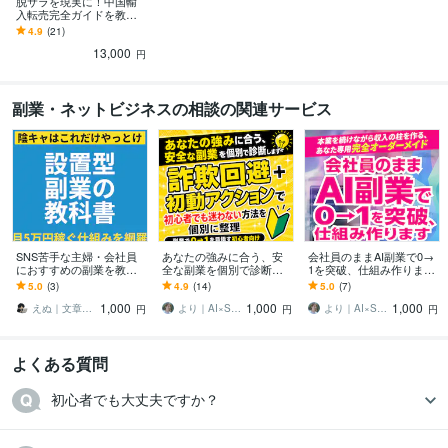
脱サラを現実に！中国輸
入転売完全ガイドを教え
ます 脱・会社依存！収入
4.9
(21)
源をもう一つ持つ
13,000
円
副業・ネットビジネスの相談の関連サービス
SNS苦手な主婦・会社員
あなたの強みに合う、安
会社員のままAI副業で0→
におすすめの副業を教え
全な副業を個別で診断し
1を突破、仕組み作ります
ます 【大特価】初心者｜
ます 詐欺回避＋初動アク
スキル不要／質問に答え
5.0
(3)
4.9
(14)
5.0
(7)
スマホ｜AI｜在宅｜自動
ションで初心者でも迷わ
るだけ、あなた専用完全
1,000
1,000
1,000
｜コンテンツ｜起業
ない方法を個別に整理
オーダーメイド
えぬ｜文章を起点に売上最大化
より｜AI×SNSで会社員副業の実践支援
より｜AI×SNSで会社員副業の実践支援
円
円
円
よくある質問
初心者でも大丈夫ですか？