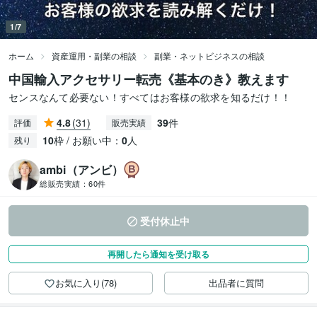
1/7
ホーム
資産運用・副業の相談
副業・ネットビジネスの相談
中国輸入アクセサリー転売《基本のき》教えます
センスなんて必要ない！すべてはお客様の欲求を知るだけ！！
4.8
(31)
39
件
評価
販売実績
10
枠 / お願い中：
0
人
残り
ambi（アンビ）
総販売実績：
60件
受付休止中
再開したら通知を受け取る
お気に入り(78)
出品者に質問