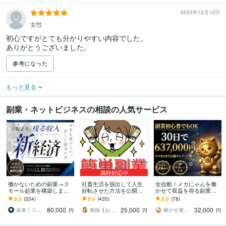
2023年12月12日
女性
初心ですがとても分かりやすい内容でした。

ありがとうございました。
参考になった
もっと見る
副業・ネットビジネスの相談の人気サービス
満枠対応中
働かないための副業→ス
社畜生活を脱出して人生
全自動！メカにゃんを働
モール起業を構築します
好転させた方法を公開し
かせて収益を得る副業教
初心者から個別伴走｜長
ます ツールで自動化→底
えます スマホ１台｜超初
5.0
(334)
5.0
(435)
5.0
(78)
期で回るビジネスづくり
辺人生から解放されて理
心者向け｜放置型副業｜
80,000
25,000
32,000
と実務AIスキル
想の生活♪
自動コンテンツ販売
未来｜コンテンツ起業ラボ
南国【おうち副業で月収100万】
稼がせ屋まさる｜プロマーケター｜２冠達成
円
円
円