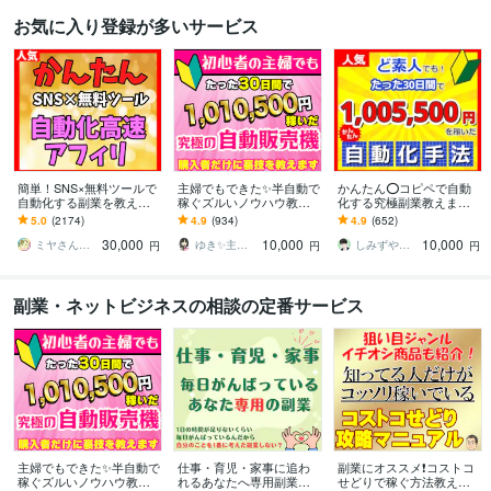
お気に入り登録が多いサービス
簡単！SNS×無料ツールで
主婦でもできた✨半自動で
かんたん⭕️コピペで自動
自動化する副業を教えま
稼ぐズルいノウハウ教え
化する究極副業教えます
す 【マンツーマンサポー
ます 3ステップで作成可
超ずるい⚠️スキル経験ゼ
5.0
(2174)
4.9
(934)
4.9
(652)
ト】3ステップ作業！仕組
能！ほぼ放置で稼ぐ前代
ロでもできる新世代の手
30,000
10,000
10,000
みを増産で加速化
未聞のおすすめ副業！
法【超入門編】
ミヤさん【ネットで月収450万円達成】
ゆき✨主婦でも月収100万円✨
しみずや＠自動化月収100万円
円
円
円
副業・ネットビジネスの相談の定番サービス
主婦でもできた✨半自動で
仕事・育児・家事に追わ
副業にオススメ❗コストコ
稼ぐズルいノウハウ教え
れるあなたへ専用副業作
せどりで稼ぐ方法教えま