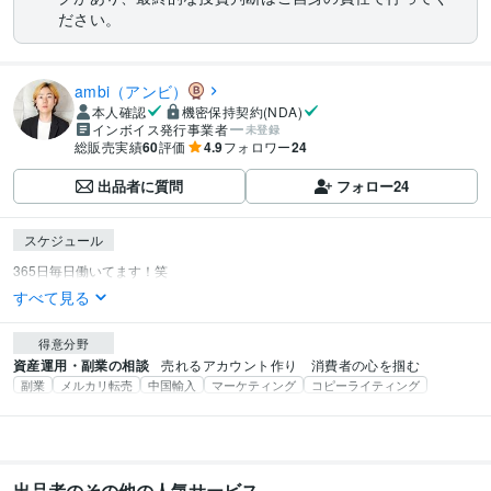
ださい。
ambi（アンビ）
本人確認
機密保持契約(NDA)
インボイス発行事業者
未登録
総販売実績
60
評価
4.9
フォロワー
24
出品者に質問
フォロー
24
スケジュール
すべて見る
得意分野
資産運用・副業の相談
売れるアカウント作り　消費者の心を掴む
副業
メルカリ転売
中国輸入
マーケティング
コピーライティング
出品者のその他の人気サービス