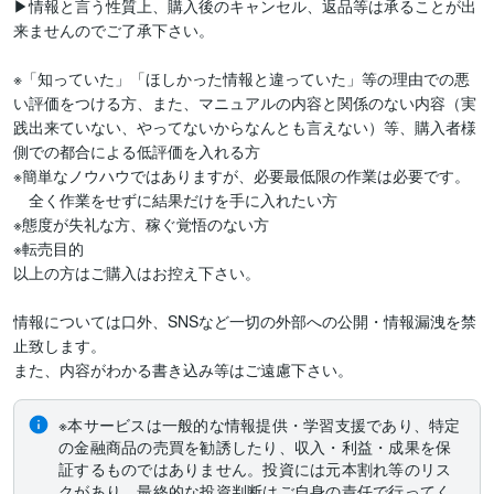
▶情報と言う性質上、購入後のキャンセル、返品等は承ることが出
来ませんのでご了承下さい。

※「知っていた」「ほしかった情報と違っていた」等の理由での悪
い評価をつける方、また、マニュアルの内容と関係のない内容（実
践出来ていない、やってないからなんとも言えない）等、購入者様
側での都合による低評価を入れる方

※簡単なノウハウではありますが、必要最低限の作業は必要です。

　全く作業をせずに結果だけを手に入れたい方

※態度が失礼な方、稼ぐ覚悟のない方

※転売目的

以上の方はご購入はお控え下さい。

情報については口外、SNSなど一切の外部への公開・情報漏洩を禁
止致します。

また、内容がわかる書き込み等はご遠慮下さい。
※本サービスは一般的な情報提供・学習支援であり、特定
の金融商品の売買を勧誘したり、収入・利益・成果を保
証するものではありません。投資には元本割れ等のリス
クがあり、最終的な投資判断はご自身の責任で行ってく