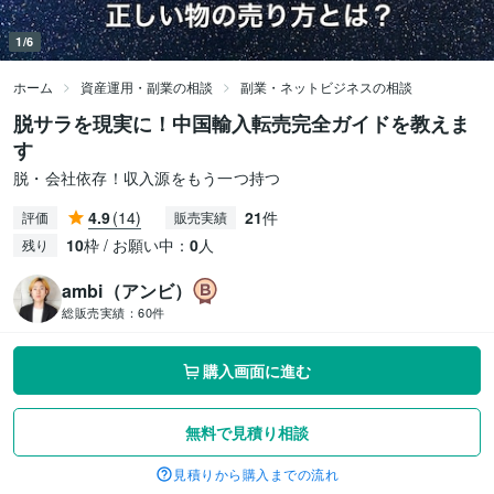
1/6
ホーム
資産運用・副業の相談
副業・ネットビジネスの相談
脱サラを現実に！中国輸入転売完全ガイドを教えま
す
脱・会社依存！収入源をもう一つ持つ
4.9
(14)
21
件
評価
販売実績
10
枠 / お願い中：
0
人
残り
ambi（アンビ）
総販売実績：
60件
購入画面に進む
無料で見積り相談
見積りから購入までの流れ