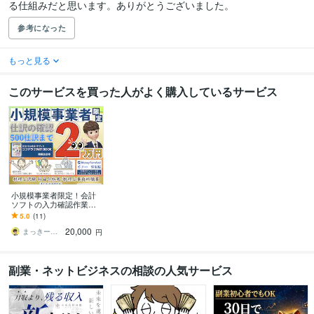
る仕組みだと思います。ありがとうございました。
参考になった
もっと見る
このサービスを買った人がよく購入しているサービス
小規模事業者限定！会計
ソフトの入力確認作業し
ます 初心者歓迎！【税理
5.0
(11)
士事務所職員が確実に仕
20,000
訳確認】
まっきー簿記
円
副業・ネットビジネスの相談の人気サービス