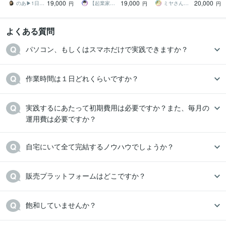
19,000
19,000
20,000
もAIで稼ぐ！在宅
くないあなたへ
レ＆名前バレ無し！
のあ▶︎1日10分AI副業で独立した主婦
【起業家キヨマロ】プロが教える副業
ミヤさん【ネットで月収450万円達成】
円
円
円
よくある質問
パソコン、もしくはスマホだけで実践できますか？
作業時間は１日どれくらいですか？
実践するにあたって初期費用は必要ですか？また、毎月の
運用費は必要ですか？
自宅にいて全て完結するノウハウでしょうか？
販売プラットフォームはどこですか？
飽和していませんか？