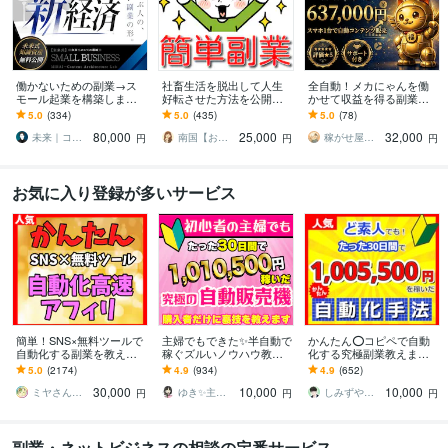
働かないための副業→ス
社畜生活を脱出して人生
全自動！メカにゃんを働
モール起業を構築します
好転させた方法を公開し
かせて収益を得る副業教
初心者から個別伴走｜長
ます ツールで自動化→底
えます スマホ１台｜超初
5.0
(334)
5.0
(435)
5.0
(78)
期で回るビジネスづくり
辺人生から解放されて理
心者向け｜放置型副業｜
80,000
25,000
32,000
と実務AIスキル
想の生活♪
自動コンテンツ販売
未来｜コンテンツ起業ラボ
南国【おうち副業で月収100万】
稼がせ屋まさる｜プロマーケター｜２冠達成
円
円
円
お気に入り登録が多いサービス
簡単！SNS×無料ツールで
主婦でもできた✨半自動で
かんたん⭕️コピペで自動
自動化する副業を教えま
稼ぐズルいノウハウ教え
化する究極副業教えます
す 【マンツーマンサポー
ます 3ステップで作成可
超ずるい⚠️スキル経験ゼ
5.0
(2174)
4.9
(934)
4.9
(652)
ト】3ステップ作業！仕組
能！ほぼ放置で稼ぐ前代
ロでもできる新世代の手
30,000
10,000
10,000
みを増産で加速化
未聞のおすすめ副業！
法【超入門編】
ミヤさん【ネットで月収450万円達成】
ゆき✨主婦でも月収100万円✨
しみずや＠自動化月収100万円
円
円
円
副業・ネットビジネスの相談の定番サービス