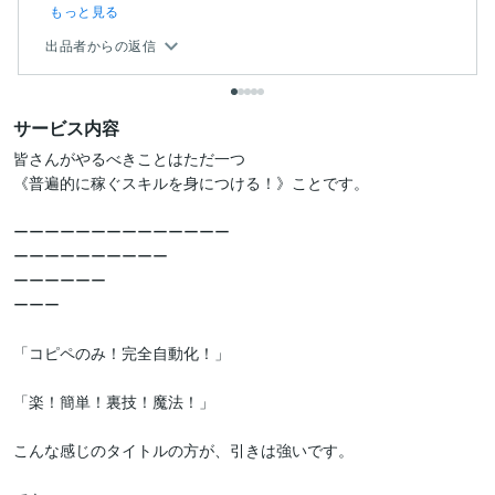
ォロ...
もっと見る
出品者からの返信
サービス内容
皆さんがやるべきことはただ一つ

《普遍的に稼ぐスキルを身につける！》ことです。

ーーーーーーーーーーーーーー

ーーーーーーーーーー

ーーーーーー

ーーー

「コピペのみ！完全自動化！」

「楽！簡単！裏技！魔法！」

こんな感じのタイトルの方が、引きは強いです。
