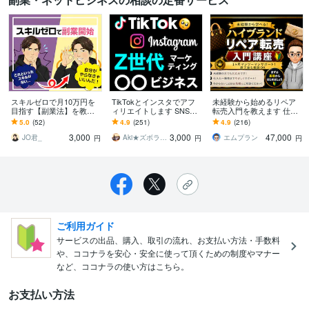
スキルゼロで月10万円を
TikTokとインスタでアフ
未経験から始めるリペア
目指す【副業法】を教え
ィリエイトします SNSを
転売入門を教えます 仕入
ます 【自分でやる】
運用してコンプレックス
れ・補修・出品・販売ま
5.0
(52)
4.9
(251)
4.9
(216)
➡︎【プロに任せる】という
ビジネスで稼ぎたい人必
で1か月個別サポート！
3,000
3,000
47,000
新発想
見です
JO君_
Aki★ズボラでも副業で稼ぐ
エムプラン
円
円
円
ご利用ガイド
サービスの出品、購入、取引の流れ、お支払い方法・手数料
や、ココナラを安心・安全に使って頂くための制度やマナー
など、ココナラの使い方はこちら。
お支払い方法