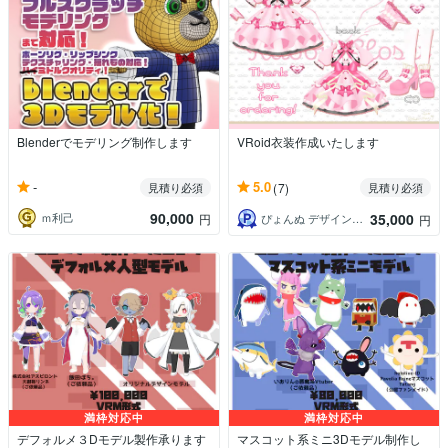
Blenderでモデリング制作します
VRoid衣装作成いたします
-
5.0
見積り必須
(7)
見積り必須
90,000
35,000
ｍ利己
円
ぴょんぬ デザインのひと
円
満枠対応中
満枠対応中
デフォルメ３Dモデル製作承ります
マスコット系ミニ3Dモデル制作し