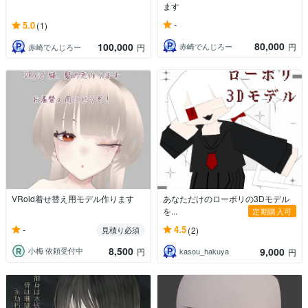
ます
-
5.0
(1)
80,000
100,000
赤崎でんじろー
円
赤崎でんじろー
円
VRoid着せ替え用モデル作ります
あなただけのローポリの3Dモデル
を...
定期購入可
-
4.5
見積り必須
(2)
8,500
9,000
小梅 依頼受付中
円
kasou_hakuya
円