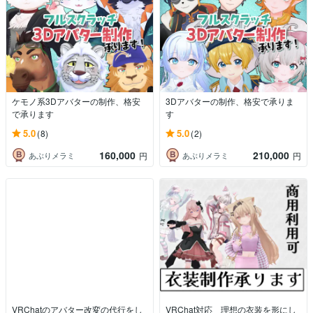
ケモノ系3Dアバターの制作、格安
3Dアバターの制作、格安で承りま
で承ります
す
5.0
5.0
(8)
(2)
160,000
210,000
あぶりメラミ
あぶりメラミ
円
円
VRChatのアバター改変の代行をし
VRChat対応 理想の衣装を形にし