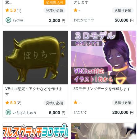
変...
グします
定期購入可
-
5.0
(1)
見積り必須
見積り必須
50,000
2,000
わたかぜコウ
円
syotyu
円
VRchat想定～アクセなどを作りま
3Dモデリングデータを作成します
す
-
5.0
(2)
見積り必須
見積り必須
200,000
5,000
どごどぐ
円
いもぱんちゅう
円