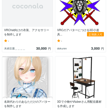
VRChat向けの衣装、アクセサリー
VRCのアバターにつける3D小道
を制作します
具...
定期購入可
-
-
30,000
3,000
木綿豆腐＿＿＿＿
dokuren
円
円
名刺代わりのあなただけのアバター
3Dで小物やVtuberさん用配信素材
を制作します
を作成します