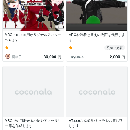
VRC・cluster用オリジナルアバター
VRC衣装着せ替えの改変を代行しま
作ります
す
-
-
見積り必須
30,000
2,000
梶華子
Hatyune39
円
円
VRCで使用出来る小物やアクセサリ
VTuberさん必見/キャラをお渡し致
ー等を作成します
します