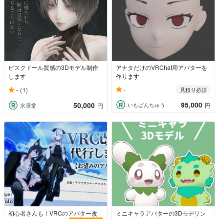
ビスクドール質感の3Dモデル制作
アナタだけのVRChat用アバターを
します
作ります
-
-
(1)
見積り必須
95,000
50,000
いもぱんちゅう
円
水浸堂
円
初心者さんも！VRCのアバター改
ミニキャラアバターの3Dモデリン