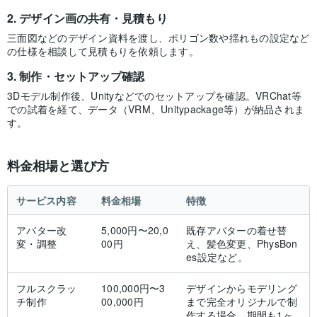
デザイン画の共有・見積もり
三面図などのデザイン資料を渡し、ポリゴン数や揺れもの設定など
の仕様を相談して見積もりを依頼します。
制作・セットアップ確認
3Dモデル制作後、Unityなどでのセットアップを確認。VRChat等
での試着を経て、データ（VRM、Unitypackage等）が納品されま
す。
料金相場と選び方
サービス内容
料金相場
特徴
アバター改
5,000円〜20,0
既存アバターの着せ替
変・調整
00円
え、髪色変更、PhysBon
es設定など。
フルスクラッ
100,000円〜3
デザインからモデリング
チ制作
00,000円
まで完全オリジナルで制
作する場合。期間も1ヶ