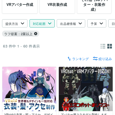
VRアバター作成
VR衣装作成
ター・衣装作
成）
提供方法
対応範囲
出品者情報
予算
日
ラフ提案：2案以上
63
件中
1 - 60
件表示
ランキング
絞り込み
VRoidの衣装・髪・アクセ、デザイ
アバター用３Ｄモデル製作します