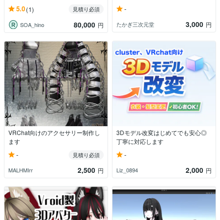
-
5.0
(1)
見積り必須
3,000
80,000
たかぎ三次元堂
円
SOA_hino
円
VRChat向けのアクセサリー制作し
3Dモデル改変はじめてでも安心◎
ます
丁寧に対応します
-
-
見積り必須
2,500
2,000
MALHMIrr
Liz_0894
円
円