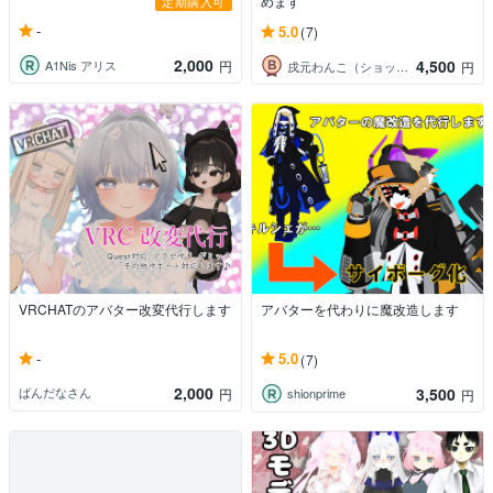
めます
定期購入可
-
5.0
(7)
2,000
4,500
A1Nis アリス
円
戌元わんこ（ショップみしま）
円
VRCHATのアバター改変代行します
アバターを代わりに魔改造します
-
5.0
(7)
2,000
3,500
ばんだなさん
円
shionprime
円