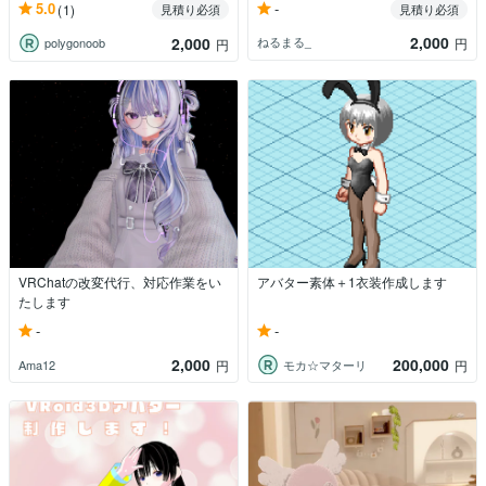
-
5.0
(1)
見積り必須
見積り必須
2,000
2,000
ねるまる_
円
polygonoob
円
VRChatの改変代行、対応作業をい
アバター素体＋1衣装作成します
たします
-
-
2,000
200,000
Ama12
モカ☆マターリ
円
円