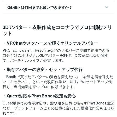
Q6.修正は何回までお願いできますか？
3Dアバター・衣装作成をココナラでプロに頼むメリ
ット
VRChatやメタバースで輝くオリジナルアバター
VRChat、cluster、Resoniteなどのメタバース空間で使用できる、
自分だけのオリジナル3Dアバターを制作。既製品にはない個性
で、バーチャルライフが充実します。
既存アバターの改変・セットアップ代行
「Boothで買ったアバターの髪色を変えたい」「衣装を着せ替えた
い（キセテネ）」といった改変作業や、Unityでのセットアップ代
行も、専門知識を持つプロに依頼できます。
Quest対応やPhysBones設定も安心
Quest単体での表示対応や、髪や服を自然に揺らすPhysBones設定
など、プラットフォームごとの仕様に合わせた最適化作業も任せら
れます。