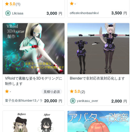
-
5.0
(1)
3,500
3,000
officeknihonbashikvi
円
Liliciaaa
円
VRoidで素敵な姿を3Dモデリングに
Blenderで非対応衣装対応化します
制作します
-
5.0
見積り必須
(2)
20,000
2,000
量子生命体Number13ノラ
円
yanikasu_over
円