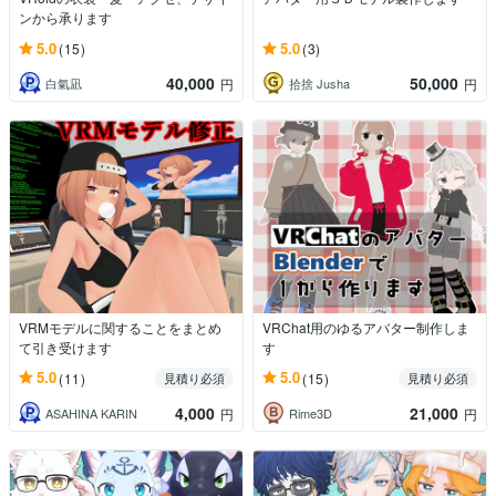
ンから承ります
5.0
5.0
(15)
(3)
40,000
50,000
白氣凪
拾捨 Jusha
円
円
VRMモデルに関することをまとめ
VRChat用のゆるアバター制作しま
て引き受けます
す
5.0
5.0
(11)
(15)
見積り必須
見積り必須
4,000
21,000
ASAHINA KARIN
Rime3D
円
円