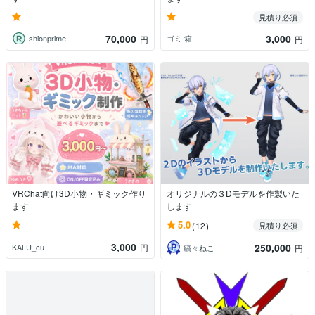
-
-
見積り必須
70,000
3,000
shionprime
ゴミ 箱
円
円
VRChat向け3D小物・ギミック作り
オリジナルの３Dモデルを作製いた
ます
します
-
5.0
(12)
見積り必須
3,000
250,000
KALU_cu
円
縞々ねこ
円