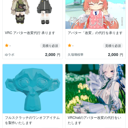
VRC アバター改変代行 承ります
アバター「改変」の代行を承ります
-
-
見積り必須
見積り必須
2,000
2,000
ゆラボ
久瑠璃桜華
円
円
フルスクラッチのワンオフアイテム
VRChatのアバター改変の代行をい
を製作いたします
たします