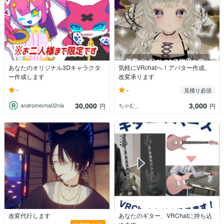
あなたのオリジナル3Ⅾキャラクタ
気軽にVRchatへ！アバター作成、
ー作成します
改変承ります
-
-
見積り必須
30,000
3,000
andromecha02nia
ちゃむ_
円
円
改変代行します
あなたのギター、VRChatに持ち込