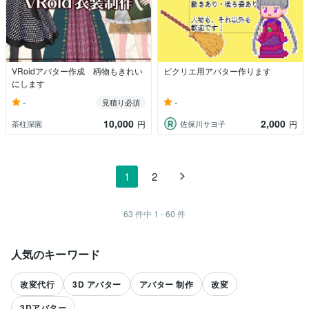
VRoidアバター作成 柄物もきれい
ピクリエ用アバター作ります
にします
-
-
見積り必須
10,000
2,000
茶柱深園
佐保川サヨ子
円
円
1
2
63
件中
1 - 60
件
人気のキーワード
改変代行
3D アバター
アバター 制作
改変
3Dアバター