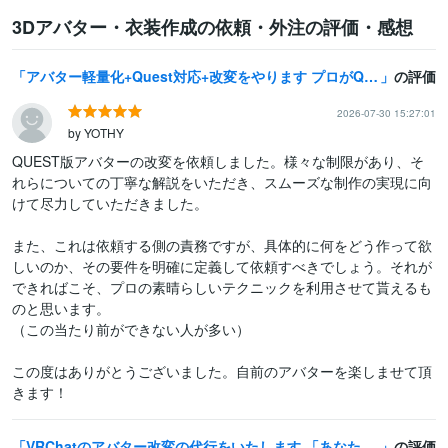
3Dアバター・衣装作成の依頼・外注の評価・感想
アバター軽量化+Quest対応+改変をやります プロがQuest対応、改変、アップロードまで！一気通貫！
の評価
2026-07-30 15:27:01
by YOTHY
QUEST版アバターの改変を依頼しました。様々な制限があり、そ
れらについての丁寧な解説をいただき、スムーズな制作の実現に向
けて尽力していただきました。

また、これは依頼する側の責務ですが、具体的に何をどう作って欲
しいのか、その要件を明確に定義して依頼すべきでしょう。それが
できればこそ、プロの素晴らしいテクニックを利用させて貰えるも
のと思います。

（この当たり前ができない人が多い）

この度はありがとうございました。自前のアバターを楽しませて頂
きます！
VRChatのアバター改変の代行をいたします 「あなたのなりたい姿」を叶えませんか？アバター改変お手伝い！
の評価