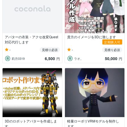
アバターの衣装・アクセ改変Quest
貴方のイメージを3Dに致します
対応代行します
定期購入可
-
-
見積り必須
見積り必須
6,500
50,000
莉月0319
ラオ。
円
円
3Dのロボットアバターを作成しま
軽量ローポリVRMモデルを制作し
す
ます