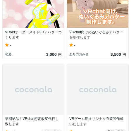
VRoidオーダーメイド3Dアバターつ
VRchat向けのぬいぐるみアバター
くります
を制作します
-
-
3,000
3,500
恋夏、
あちのおみせ
円
円
早期納品！VRchat想定改変代行し
VRゲーム用オリジナル衣装等作成
致します
いたします