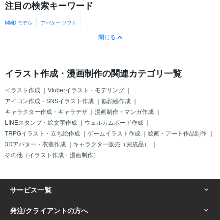
注目の検索キーワード
MMD モデル
アバター ソフト
閉じる
イラスト作成・漫画制作の関連カテゴリ一覧
イラスト作成
｜
Vtuberイラスト・モデリング
｜
アイコン作成・SNSイラスト作成
｜
似顔絵作成
｜
キャラクター作成・キャラデザ
｜
漫画制作・マンガ作成
｜
LINEスタンプ・絵文字作成
｜
ウェルカムボード作成
｜
TRPGイラスト・立ち絵作成
｜
ゲームイラスト作成
｜
絵画・アート作品制作
｜
3Dアバター・衣装作成
｜
キャラクター販売（完成品）
｜
その他（イラスト作成・漫画制作）