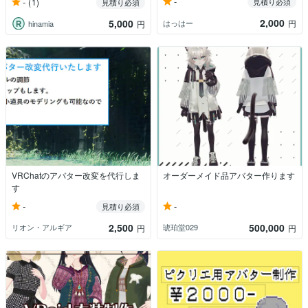
-
-
(1)
見積り必須
見積り必須
2,000
5,000
はっはー
円
hinamia
円
VRChatのアバター改変を代行しま
オーダーメイド品アバター作ります
す
-
-
見積り必須
2,500
500,000
リオン・アルギア
琥珀堂029
円
円