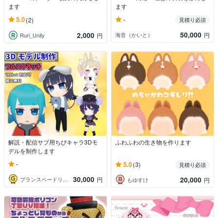
ます
ます
-
5.0
(2)
見積り必須
50,000
2,000
海音（かいと）
円
Ruri_Unity
円
解説・配信サブ用ちびキャラ3Dモ
ふわふわの生き物を作ります
デルを制作します
-
5.0
(3)
見積り必須
30,000
20,000
ブランスペードリーフ
円
もゆすけ
円