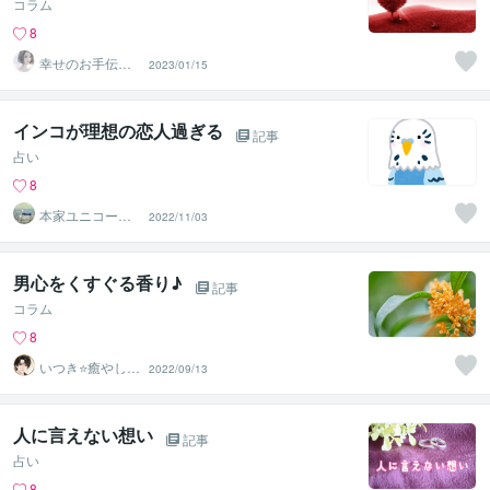
コラム
8
幸せのお手伝い♥
2023/01/15
NAO
インコが理想の恋人過ぎる
記事
占い
8
本家ユニコーン
2022/11/03
の使者桜10周年
ありがとう
男心をくすぐる香り♪
記事
コラム
8
いつき⭐️癒やし声
2022/09/13
のお話相手
人に言えない想い
記事
占い
8