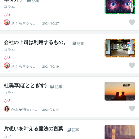
記事
コラム
8
さくらぎ☕りょ
2024/10/27
う⛎癒やし電話
相談サロン
会社の上司は利用するもの。
記事
コラム
8
さくらぎ☕りょ
2024/10/19
う⛎癒やし電話
相談サロン
杜鵑草(ほととぎす)
記事
コラム
8
かよ❤️明日が少
2024/04/14
し楽しみになる
場所
片想いを叶える魔法の言葉
記事
占い