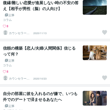
復縁/難しい恋愛が進展しない時の不安の答
え【相手が男性（脳）の人向け】
記事
コラム
8
カウンセラー佐
2020/11/13
藤愛
信頼の構築【恋人/夫婦/人間関係】信じる
って何？
記事
コラム
8
カウンセラー佐
2020/10/23
藤愛
自分の部屋に彼を入れるのが嫌で、いつも
外でのデートで済ませるあなたへ
記事