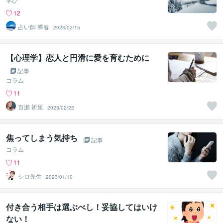
12
占い師 導春
2023/02/15
【心理学】恋人と円滑に愛を育むために
記事
コラム
11
百瀬 祈里
2023/02/22
焦ってしまう気持ち
記事
コラム
11
シロ先生
2023/01/10
付き合う相手は選ぶべし！妥協してはいけ
ない！