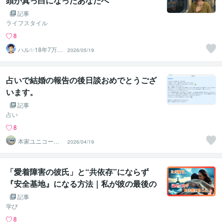
頭が真っ白になったあなたへ
記事
ライフスタイル
8
ハル✨18年7万人
2026/05/19
以上の実績×書籍
著者
占いで結婚の報告の後日談おめでとうござ
います。
記事
占い
8
本家ユニコーン
2026/04/19
の使者桜10周年
ありがとう
「愛着障害の彼氏」と“共依存”にならず
『安全基地』になる方法｜私が彼の最後の
港になるためのガイド
記事
学び
8