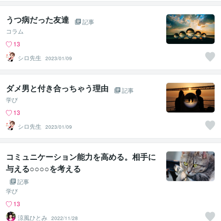
うつ病だった友達
記事
コラム
13
シロ先生
2023/01/09
ダメ男と付き合っちゃう理由
記事
学び
13
シロ先生
2023/01/09
コミュニケーション能力を高める。相手に
与える○○○○を考える
記事
学び
13
涼風ひとみ
2022/11/28