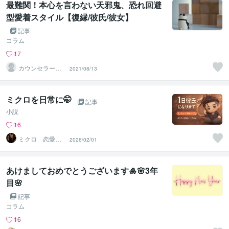
最難関！本心を言わない天邪鬼、恐れ回避
型愛着スタイル【復縁/彼氏/彼女】
記事
コラム
17
カウンセラー佐
2021/08/13
藤愛
ミクロを日常に🤭
記事
小説
16
ミクロ 恋愛経
2026/02/01
験豊富な関西兄
さん
あけましておめでとうございます🎍🌸3年
目🌸
記事
コラム
16