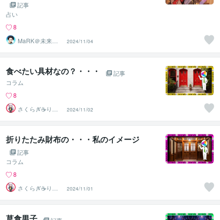
記事
占い
8
MaRK＠未来デ
2024/11/04
ザイン☆占星術
タロット☆
食べたい具材なの？・・・
記事
コラム
8
さくらぎ☕りょ
2024/11/02
う⛎癒やし電話
相談サロン
折りたたみ財布の・・・私のイメージ
記事
コラム
8
さくらぎ☕りょ
2024/11/01
う⛎癒やし電話
相談サロン
草食男子