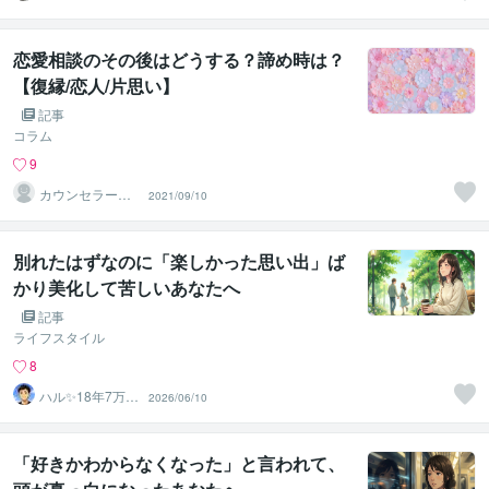
ma
恋愛相談のその後はどうする？諦め時は？
【復縁/恋人/片思い】
記事
コラム
9
カウンセラー佐
2021/09/10
藤愛
別れたはずなのに「楽しかった思い出」ば
かり美化して苦しいあなたへ
記事
ライフスタイル
8
ハル✨18年7万人
2026/06/10
以上の実績×書籍
著者
「好きかわからなくなった」と言われて、