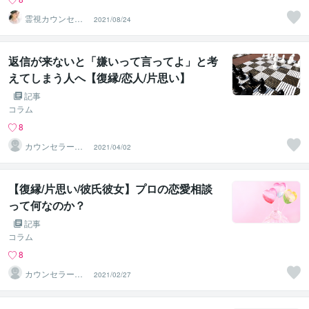
霊視カウンセラ
2021/08/24
ー・早川みくる
返信が来ないと「嫌いって言ってよ」と考
えてしまう人へ【復縁/恋人/片思い】
記事
コラム
8
カウンセラー佐
2021/04/02
藤愛
【復縁/片思い/彼氏彼女】プロの恋愛相談
って何なのか？
記事
コラム
8
カウンセラー佐
2021/02/27
藤愛