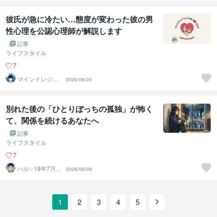
著者
彼氏が急に冷たい…態度が変わった彼の男
性心理を公認心理師が解説します
記事
ライフスタイル
7
マインドレジリ
2026/06/20
エンス
別れた後の「ひとりぼっちの孤独」が怖く
て、関係を続けるあなたへ
記事
ライフスタイル
7
ハル✨18年7万人
2026/06/09
以上の実績×書籍
著者
1
2
3
4
5