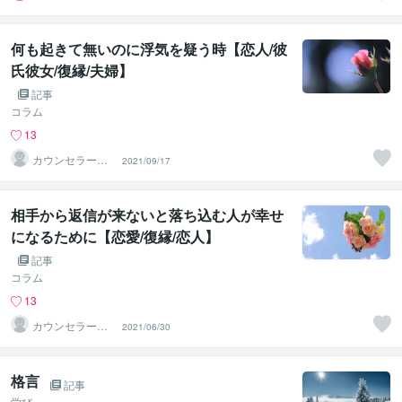
何も起きて無いのに浮気を疑う時【恋人/彼
氏彼女/復縁/夫婦】
記事
コラム
13
カウンセラー佐
2021/09/17
藤愛
相手から返信が来ないと落ち込む人が幸せ
になるために【恋愛/復縁/恋人】
記事
コラム
13
カウンセラー佐
2021/06/30
藤愛
格言
記事
学び