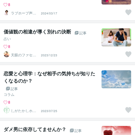
8
ラブホープ声優
2024/03/17
占い師⭐
価値観の相違が導く別れの決断
記事
占い
8
天眼のファセッ
2023/12/23
ト
恋愛と心理学：なぜ相手の気持ちが知りた
くなるのか？
記事
コラム
8
しがたかしホッ
2023/07/25
とライン
ダメ男に依存してませんか？
記事