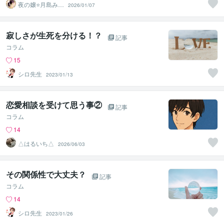
夜の嬢⭐月島みと
2026/01/07
｜複雑恋愛カウ
ンセラー
寂しさが生死を分ける！？
記事
コラム
15
シロ先生
2023/01/13
恋愛相談を受けて思う事②
記事
コラム
14
△はるいち△
2026/06/03
その関係性で大丈夫？
記事
コラム
14
シロ先生
2023/01/26