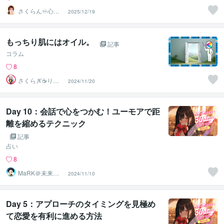
さくらん♾️心理
2025/12/19
カウンセラー✨
❤️✨
もっちり肌にはオイル。
記事
コラム
8
さくらぎ☕りょ
2024/11/20
う⛎癒やし電話
相談サロン
Day 10：会話で心をつかむ！ユーモアで距
離を縮めるテクニック
記事
占い
8
MaRK＠未来デ
2024/11/10
ザイン☆占星術
タロット☆
Day 5：アプローチのタイミングを見極め
て恋愛を有利に進める方法