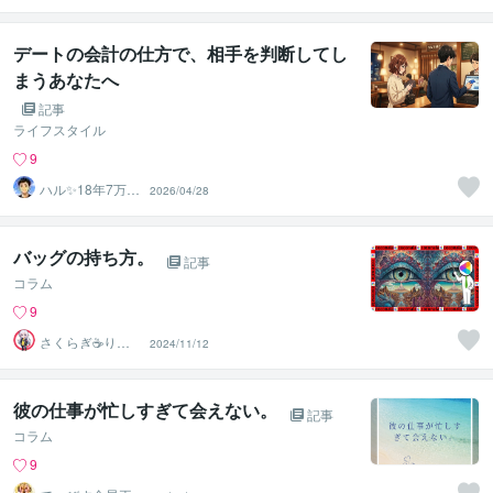
著者
デートの会計の仕方で、相手を判断してし
まうあなたへ
記事
ライフスタイル
9
ハル✨18年7万人
2026/04/28
以上の実績×書籍
著者
バッグの持ち方。
記事
コラム
9
さくらぎ☕りょ
2024/11/12
う⛎癒やし電話
相談サロン
彼の仕事が忙しすぎて会えない。
記事
コラム
9