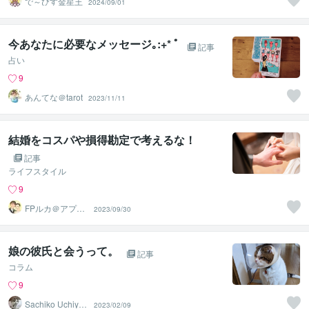
で～びす金星王
2024/09/01
今あなたに必要なメッセージ｡:+* ﾟ
記事
占い
9
あんてな＠tarot
2023/11/11
結婚をコスパや損得勘定で考えるな！
記事
ライフスタイル
9
FPルカ＠アプリ
2023/09/30
婚夫婦が恋愛・
婚活支援
娘の彼氏と会うって。
記事
コラム
9
Sachiko Uchiya
2023/02/09