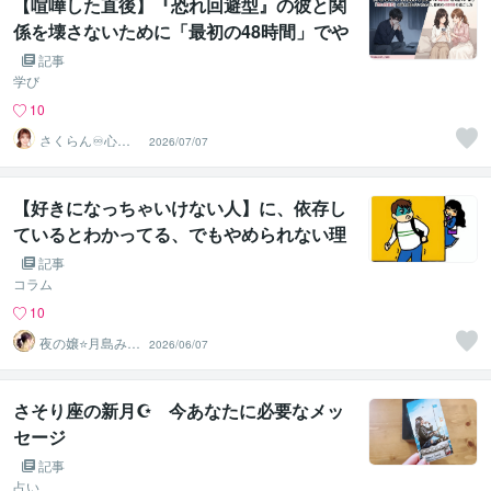
【喧嘩した直後】『恐れ回避型』の彼と関
係を壊さないために「最初の48時間」でや
ること・やらないこと
記事
学び
10
さくらん♾️心理
2026/07/07
カウンセラー✨
❤️✨
【好きになっちゃいけない人】に、依存し
ているとわかってる、でもやめられない理
由
記事
コラム
10
夜の嬢⭐月島みと
2026/06/07
｜複雑恋愛カウ
ンセラー
さそり座の新月☪ 今あなたに必要なメッ
セージ
記事
占い