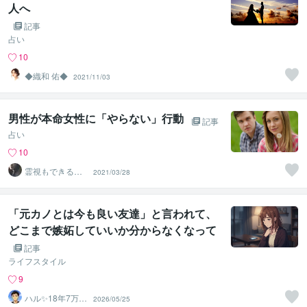
人へ
記事
占い
10
◆織和 佑◆
2021/11/03
男性が本命女性に「やらない」行動
記事
占い
10
霊視もできる話
2021/03/28
相手❤️UI★うい
「元カノとは今も良い友達」と言われて、
どこまで嫉妬していいか分からなくなって
いるあなたへ
記事
ライフスタイル
9
ハル✨18年7万人
2026/05/25
以上の実績×書籍