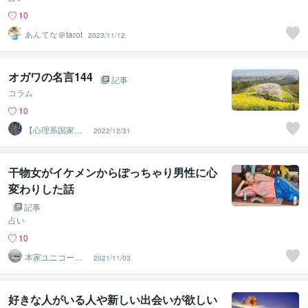
10
あんてな＠tarot
2023/11/12
オガワの名言144
記事
コラム
10
【心理系国家資
2022/12/31
格有】カウンセ
ラー おがわ
干物女がイケメンからぽっちゃり男性に心
変わりした話
記事
占い
10
本家ユニコーン
2021/11/03
の使者桜10周年
ありがとう
好きな人がいる人や新しい出会いが欲しい