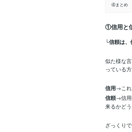
④まとめ
①信用と
└信頼は、
似た様な言
っている方
→これ
信用
→信用
信頼
来るかどう
ざっくりで