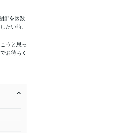
頼”を因数
頼したい時、
書こうと思っ
までお待ちく