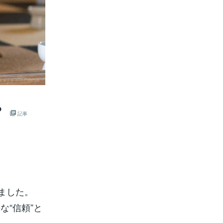
？
記事
ました。
“信頼”と