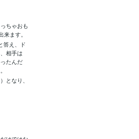
めっちゃおも
出来ます。
と答え、ド
合、相手は
かったんだ
す。
。）となり、
）だけではな