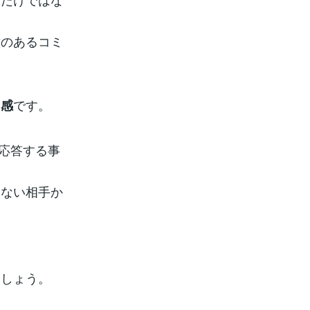
。
意のあるコミ
です。
ド感
に応答する事
らない相手か
。
ましょう。