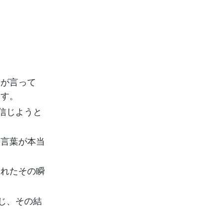
氏が言って
ます。
信じようと
の言葉が本当
られたその瞬
じ、その結