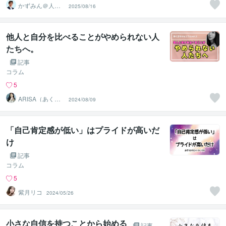
かずみん＠人生
2025/08/16
のモヤモヤ解消
アドバイザー
他人と自分を比べることがやめられない人
たちへ。
記事
コラム
5
ARISA（あくま
2024/08/09
ちゃん）
「自己肯定感が低い」はプライドが高いだ
け
記事
コラム
5
紫月リコ
2024/05/26
小さな自信を持つことから始める
記事