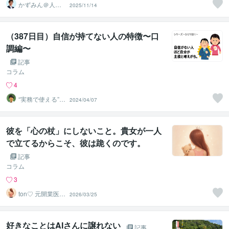
かずみん＠人生
2025/11/14
のモヤモヤ解消
アドバイザー
（387日目）自信が持てない人の特徴〜口
調編〜
記事
コラム
4
“実務で使える”改
2024/04/07
善パートナー／
かめきち
彼を「心の杖」にしないこと。貴女が一人
で立てるからこそ、彼は跪くのです。
記事
コラム
3
​ton♡ 元開業医夫
2026/03/25
人の主役への導
き
好きなことはAIさんに譲れない
記事