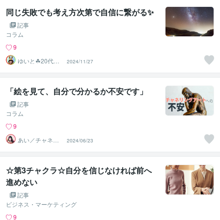
同じ失敗でも考え方次第で自信に繋がる✨
記事
コラム
9
ゆいと☘20代✨
2024/11/27
あなたの心の拠
り所✨☘️
「絵を見て、自分で分かるか不安です」
記事
コラム
9
あい／チャネリ
2024/06/23
ングアート✨夏S
ALE
☆第3チャクラ☆自分を信じなければ前へ
進めない
記事
ビジネス・マーケティング
9