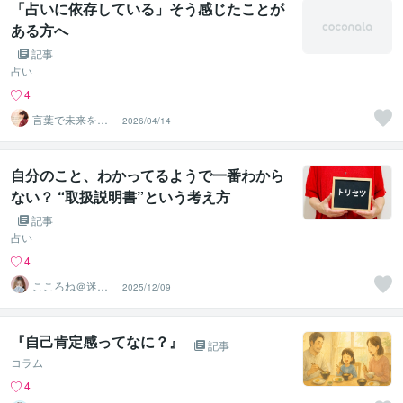
「占いに依存している」そう感じたことが
ある方へ
記事
占い
4
言葉で未来を育
2026/04/14
てる【春風】
自分のこと、わかってるようで一番わから
ない？ “取扱説明書”という考え方
記事
占い
4
こころね＠迷い
2025/12/09
を整理し導く占
い師
『自己肯定感ってなに？』
記事
コラム
4