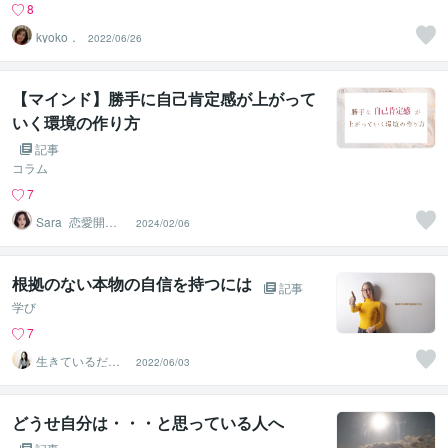
8
kyoko．
2022/06/26
【マインド】勝手に自己肯定感が上がって
いく環境の作り方
記事
コラム
7
Sara_恋愛開運
2024/02/06
体質の人
根拠のない本物の自信を持つには
記事
学び
7
生きているだけ
2022/06/03
でカウンセラ
ー 紀凛
どうせ自分は・・・と思っている人へ