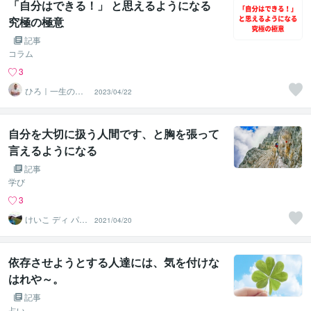
「自分はできる！」 と思えるようになる
究極の極意
記事
コラム
3
ひろ｜一生の自
2023/04/22
信を育てる心理
学の専門家
自分を大切に扱う人間です、と胸を張って
言えるようになる
記事
学び
3
けいこ ディ パー
2021/04/20
チェ inローマ
依存させようとする人達には、気を付けな
はれや～。
記事
占い