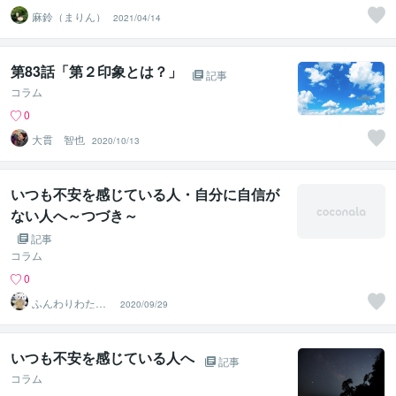
麻鈴（まりん）
2021/04/14
第83話「第２印象とは？」
記事
コラム
0
大貫 智也
2020/10/13
いつも不安を感じている人・自分に自信が
ない人へ～つづき～
記事
コラム
0
ふんわりわたあ
2020/09/29
め
いつも不安を感じている人へ
記事
コラム