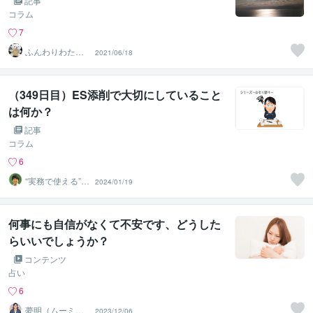
記事
コラム
7
ふんわりわたあ
2021/06/18
め
（349日目）ES添削で大切にしていること
は何か？
記事
コラム
6
“実務で使える”改
2024/01/19
善パートナー／
かめきち
何事にも自信がなくて不安です、どうした
らいいでしょうか？
コンテンツ
占い
6
夢明（ムーミ
2023/12/06