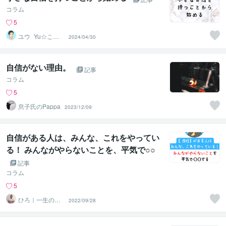
コラム
5
ユウ_Yu☆ここ
2024/04/30
ろのメンテナン
スルーム
自信がない理由。
記事
コラム
5
息子氏のPappa
2023/12/09
自信がある人は、みんな、これをやってい
る！ みんながやらないことを、平気で○○
する
記事
コラム
5
ひろ｜一生の自
2022/09/28
信を育てる心理
学の専門家