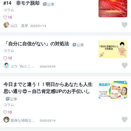
#14 非モテ脱却
記事
コラム
15
山口 真琴
2023/01/14
「自分に自信がない」の対処法
記事
コラム
10
ユウ_Yu☆ここ
2024/03/05
ろのメンテナン
スルーム
今日までと違う！！明日からあなたも人生
思い通り😍～自己肯定感UPのお手伝いし
ます✨～
記事
コラム
10
親身な傾聴士☀
2023/02/14
みっく☀あなた
の味方