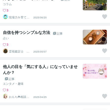
コラム
3
現場力を育てる
2025/06/20
傾聴ﾄﾚｰﾅｰ おー
ちゃん
自信を持つシンプルな方法
記事
占い
3
霊視鑑定士 月
2025/05/07
詠
他人の目を「気にする人」になっていませ
んか？
記事
エンタメ・趣味
3
おもち☘️相談歴4
2025/04/25
年目！心の寄り
添い人