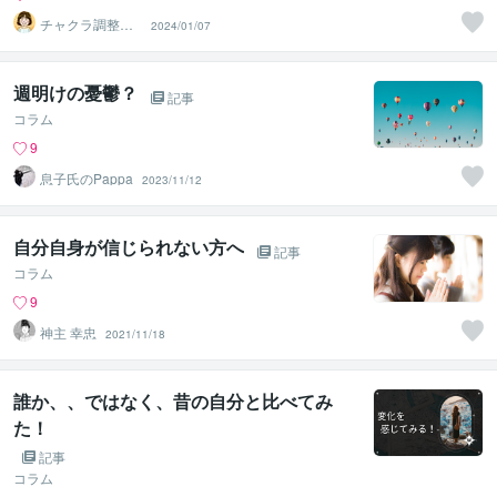
チャクラ調整ス
2024/01/07
ペシャリストみ
のり
週明けの憂鬱？
記事
コラム
9
息子氏のPappa
2023/11/12
自分自身が信じられない方へ
記事
コラム
9
神主 幸忠
2021/11/18
誰か、、ではなく、昔の自分と比べてみ
た！
記事
コラム