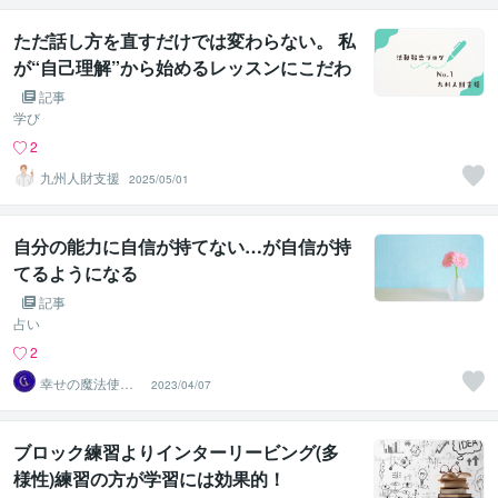
ただ話し方を直すだけでは変わらない。 私
が“自己理解”から始めるレッスンにこだわ
る理由
記事
学び
2
九州人財支援
2025/05/01
自分の能力に自信が持てない…が自信が持
てるようになる
記事
占い
2
幸せの魔法使い
2023/04/07
☆まみ
ブロック練習よりインターリービング(多
様性)練習の方が学習には効果的！