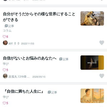
ン）＠人生を笑
顔にする占い師
自分がそうだからその様な世界にすること
ができる
記事
コラム
6
airi_0_0
2022/11/03
自信がないとお悩みのあなたへ
記事
学び
5
巫孤丸 ﾐｺﾏﾙ＠霊
2026/05/10
感タロット鑑定
師
『自信に満ちた人生に』
記事
学び
5