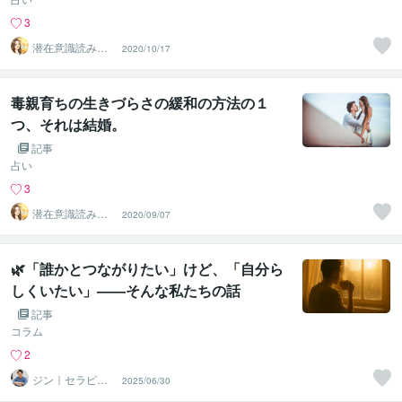
3
潜在意識読み取
2020/10/17
り・中立鑑定／
ゆうみひかり
毒親育ちの生きづらさの緩和の方法の１
つ、それは結婚。
記事
占い
3
潜在意識読み取
2020/09/07
り・中立鑑定／
ゆうみひかり
🌿「誰かとつながりたい」けど、「自分ら
しくいたい」——そんな私たちの話
記事
コラム
2
ジン｜セラピス
2025/06/30
ト〜現実解析の
パートナー