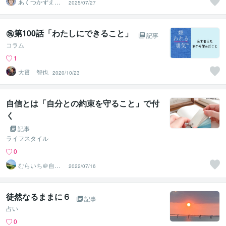
あくつかずえア
2025/07/27
ドラー流メンタ
ルトレーナー
㊗️第100話「わたしにできること」
記事
コラム
1
大貫 智也
2020/10/23
自信とは「自分との約束を守ること」で付
く
記事
ライフスタイル
0
むらいち＠自己
2022/07/16
啓発ライター
徒然なるままに６
記事
占い
0