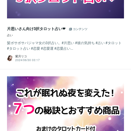
片思いさん向け3択タロット占い❤
コンテンツ
占い
髪ボサボサパジャマ女の3択占い。#片思い #彼の気持ち #占い #タロット
#タロット占い #恋愛 #恋愛運 #恋愛占い...
紫月リコ
2024/06/30 03:17