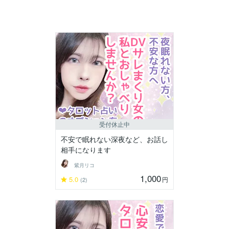
受付休止中
不安で眠れない深夜など、お話し
相手になります
紫月リコ
1,000
5.0
円
(2)