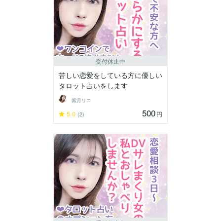
受付休止中
苦しい恋愛をしている方に優しい
タロット占いをします
紫月リコ
500
5.0
円
(2)