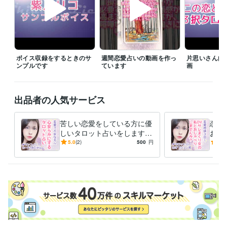
▼深夜でも安心してメッセージを

私は深夜まで起きていることが多いので、時間帯を気にせず、何か不安
なことがあればいつでもメッセージをお送りください。

購入前のご相談も大歓迎です。疑問を解消してから安心してご購入いた
だければと思います。

ボイス収録をするときのサ
週間恋愛占いの動画を作っ
片思いさん向
▼ブログもぜひご覧ください

ンプルです
ています
画
ブログも定期的に更新しています。覗いていただけると嬉しいです！

https://coconala.com/blogs/4637084
経験職種
出品者の人気サービス
クリエイター / ライター・編集
経験年数 : 8年
クリエイター / 声優・ナレーター
経験年数 : 25年
苦しい恋愛をしている方に優
恋愛
Webサービス・制作 / Webコンテンツ企画・編集
経験年数 : 3年
しいタロット占いをします
お話
ライフスタイル・その他 / 占い師
あらゆるDVを経験してきた
経験
5.0
(2)
500
円
3.7
ライフスタイル・その他 / 講師・インストラクター
経験年数 : 3年
私だからこそ贈れる言葉です
れる
受賞歴
女性向けWEBメディアの立ち上げから記事執筆までを担当
各種大手
企業勤務の女性にインタビューを行い記事として公開
社会人未経験
女性に向けての就活メソッドを集客から講演まで担当
水商売の女性
の夢をインタビューしWEBメディアにて記事執筆
 パスタ考案コンテ
スト：40名以上のシェフの中素人で3位受賞
高等専修学校にて講師と
して活動
職業訓練校にて講師として活動
女性向けECサイトのライ