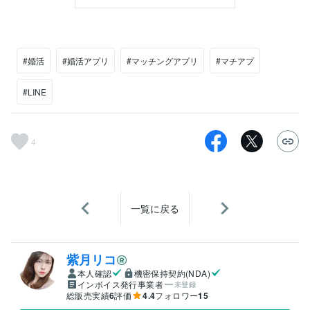
#婚活
#婚活アプリ
#マッチングアプリ
#マチアプ
#LINE
4
一覧に戻る
紫月リコ
本人確認
機密保持契約(NDA)
インボイス発行事業者
未登録
総販売実績
6
評価
4.4
フォロワー
15