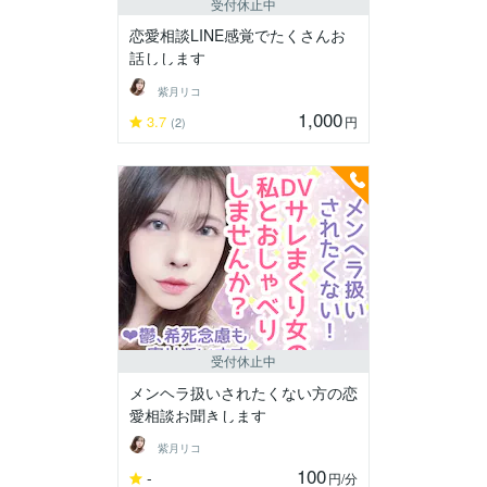
受付休止中
恋愛相談LINE感覚でたくさんお
話しします
紫月リコ
1,000
3.7
円
(2)
受付休止中
メンヘラ扱いされたくない方の恋
愛相談お聞きします
紫月リコ
100
-
円
/分