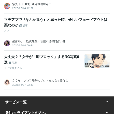
紫光【SHIKO】遠隔透視鑑定士
語学力
2026/05/14 12:22
英語
日常会話レベル
マチアプで『なんか違う』と思った時、優しいフェードアウトは
悪なのか
記事
占い
星詠ルナ｜既読無視・音信不通専門占い師
2026/05/14 00:41
大丈夫？？女子が「即ブロック」するNG写真5
選
記事
ライフスタイル
さくら｜プロフ添削のプロ・まめもち暮らし
2026/05/07 02:23