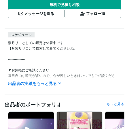
無料で見積り相談
メッセージを送る
フォロー
15
スケジュール
紫月リコとしての鑑定は休養中です。

【月紫リリコ】で検索してみてくださいね。

---------------

▼お気軽にご相談ください

毎日自由な時間が多いので、心が苦しいときはいつでもご相談くださ
い。

出品者の実績をもっと見る
上手く言葉にできなくても大丈夫です。一緒に考えていきましょう。

短文の連投も、長文も大歓迎です！

▼迅速な対応を心がけています

出品者のポートフォリオ
もっと見る
できるだけ早く、即レスや当日中の回答を心がけています。

ただし、22時以降は離席が多いため、返答が深夜や翌日になることがあ
ります。ご了承ください。
