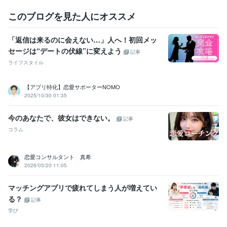
ターを担当
このブログを見た人にオススメ
資格・検定
マイクロソフト オフィス スペシャリスト（MOS）
取得年 : 2007年
「返信は来るのに会えない…」人へ！初回メッ
食品衛生責任者
取得年 : 2018年
セージは“デートの伏線”に変えよう
記事
ワープロ検定1級
取得年 : 2011年
ライフスタイル
ビジネス・クリエイティブツール
Excel:15年
Google スプレッドシート:8年
Google スライド:8年
【アプリ特化】恋愛サポーターNOMO
Google ドキュメント:8年
PowerPoint:15年
Word:15年
ChatGPT:1年
2025/10/30 01:35
AviUtl:1年
CLIP STUDIO PAINT:7年
Audacity:20年
CapCut:0年
一太郎:10年
PCA:3年
Google Analytics:3年
今のあなたで、彼女はできない。
記事
Google Search Console:3年
Lightroom:1年
GIMP:5年
コラム
ペイントツールSAI:3年
得意分野
恋愛コンサルタント 真希
占い
自身がDV経験者の占い師、ライター
女性向けインタビュアー
2026/05/20 11:05
経験有占いライター
広告代理店ライター
占い師
占い
タロット
タロット占い
鬱病
マッチングアプリで疲れてしまう人が増えてい
PTSD
双極性障害
不眠症
悩み相談
悩み相談・カウンセリング
自身がDV経験者・インタビュアー経験豊
る？
記事
富
学び
広告代理店ライター
占い
占い師
タロット
タロット占い
悩み相談
鬱病
PTSD
双極性障害
不眠症