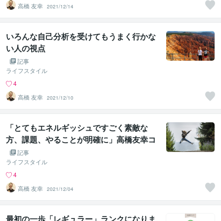
高橋 友幸
2021/12/14
いろんな自己分析を受けてもうまく行かな
い人の視点
記事
ライフスタイル
4
高橋 友幸
2021/12/10
「とてもエネルギッシュですごく素敵な
方、課題、やることが明確に」高橋友幸コ
ーチングへのお声
記事
ライフスタイル
4
高橋 友幸
2021/12/04
最初の一歩「レギュラー」ランクになりま