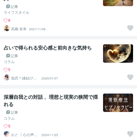
記事
ライフスタイル
6
高橋 友幸
2021/11/09
占いで得られる安心感と前向きな気持ち
記事
コラム
5
加恋＊縁結び占
2025/01/07
い師
深層自我との対話 、理想と現実の狭間で揺
れる
記事
コラム
5
おと ｜心の声に
2024/11/25