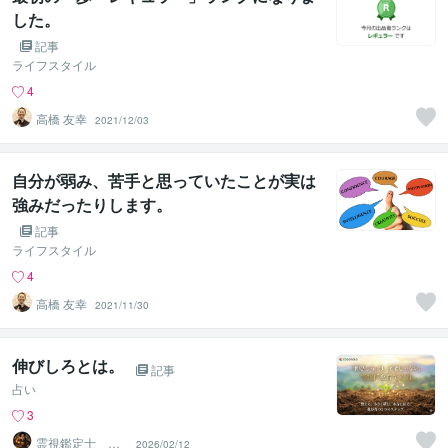
した。
記事
ライフスタイル
4
高橋 友幸
2021/12/03
自分が弱み、苦手と思っていたことが実は
強みだったりします。
記事
ライフスタイル
4
高橋 友幸
2021/11/30
伸びしろとは。
記事
占い
3
霊視鑑定士 昴
2026/02/12