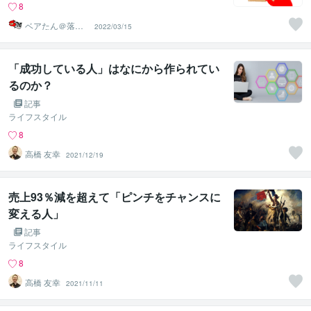
8
ベアたん＠落書
2022/03/15
きイラストレー
ター
「成功している人」はなにから作られてい
るのか？
記事
ライフスタイル
8
高橋 友幸
2021/12/19
売上93％減を超えて「ピンチをチャンスに
変える人」
記事
ライフスタイル
8
高橋 友幸
2021/11/11