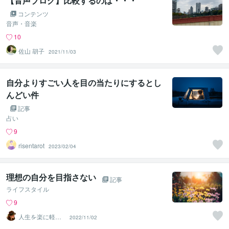
【音声ブログ】比較するのは・・・
コンテンツ
音声・音楽
10
佐山 胡子
2021/11/03
自分よりすごい人を目の当たりにするとし
んどい件
記事
占い
9
risentarot
2023/02/04
理想の自分を目指さない
記事
ライフスタイル
9
人生を楽に軽や
2022/11/02
かに生きるサポ
ーター Yo