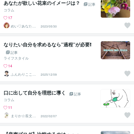
あなたが欲しい花束のイメージは？
記事
コラム
17
めい♡あなたの
2023/05/30
陽だまりセラピ
スト
なりたい自分を求めるなら”過程”が必要❗️
記事
ライフスタイル
14
ふんわりこころ
2025/12/09
サポート☘️みち
まさ
口に出して自分を理想に導く
記事
コラム
11
まりか☆長文歓
2022/02/07
迎！HSPの休憩
所