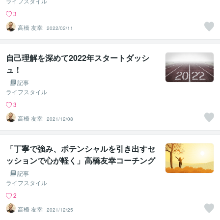
ライフスタイル
3
高橋 友幸
2022/02/11
自己理解を深めて2022年スタートダッシ
ュ！
記事
ライフスタイル
3
高橋 友幸
2021/12/08
「丁寧で強み、ポテンシャルを引き出すセ
ッションで心が軽く」高橋友幸コーチング
へのお声
記事
ライフスタイル
2
高橋 友幸
2021/12/25