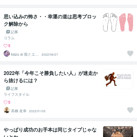
寄り添うセラピ
スト
思い込みの怖さ・・幸運の道は思考ブロッ
ク解除から
記事
コラム
5
kapu ai 龍とエネ
2022/06/27
ルギーの申し子
2022年「今年こそ勝負したい人」が迷走か
ら抜けるには？
記事
ライフスタイル
5
高橋 友幸
2022/01/05
やっぱり成功のお手本は同じタイプじゃな
いとね