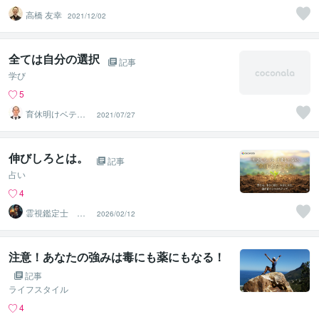
高橋 友幸
2021/12/02
全ては自分の選択
記事
学び
5
育休明けベテラ
2021/07/27
ン営業マン⭐︎ケン
ポッポ
伸びしろとは。
記事
占い
4
霊視鑑定士 昴
2026/02/12
流（すばる）※ブ
ログ更新中
注意！あなたの強みは毒にも薬にもなる！
記事
ライフスタイル
4