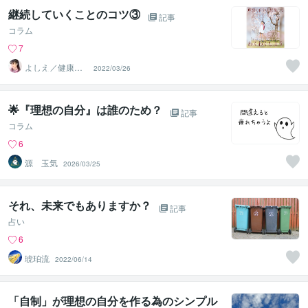
継続していくことのコツ③
記事
コラム
7
よしえ／健康コ
2022/03/26
ーディネーター
🌟『理想の自分』は誰のため？
記事
コラム
6
源 玉気
2026/03/25
それ、未来でもありますか？
記事
占い
6
琥珀流
2022/06/14
「自制」が理想の自分を作る為のシンプル