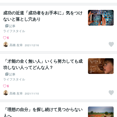
成功の近道「成功者をお手本に」気をつけ
ないと落とし穴あり
記事
ライフスタイル
6
高橋 友幸
2021/12/16
「才能の全く無い人」いくら努力しても成
功しない人ってどんな人？
記事
ライフスタイル
6
高橋 友幸
2021/11/10
「理想の自分」を探し続けて見つからない
人へ