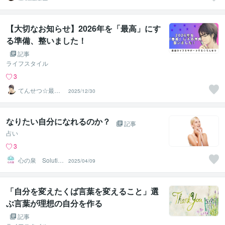
流PRO ※ブログ
更新中
【大切なお知らせ】2026年を「最高」にす
る準備、整いました！
記事
ライフスタイル
3
てんせつ☆最適
2025/12/30
ライフをサポー
トする
なりたい自分になれるのか？
記事
占い
3
心の泉 Solutio
2025/04/09
nHeart
「自分を変えたくば言葉を変えること」選
ぶ言葉が理想の自分を作る
記事