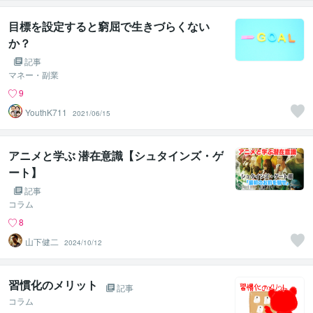
目標を設定すると窮屈で生きづらくない
か？
記事
マネー・副業
9
YouthK711
2021/06/15
アニメと学ぶ 潜在意識【シュタインズ・ゲ
ート】
記事
コラム
8
山下健二
2024/10/12
習慣化のメリット
記事
コラム