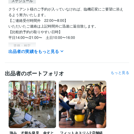
スケジュール
クライアント様のご予約が入っていなければ、臨機応変にご要望に添え
るよう努力いたします。

【ご連絡受付時間外　22:00〜8:00】

いただいたご連絡は上記時間外に迅速に返信致します。

【比較的予約の取りやすい日時】

平日14:00〜/21:00〜　土日10:00〜16:00
資格・検定
出品者の実績をもっと見る
ウェルスダイナミクスプラクティショナー
取得年 : 2016年
ウェルスダイナミクスシニアプラクティショナー
取得年 : 2016年
ウェルスダイナミクスコンサルタント
取得年 : 2017年
ウェルスダイナミクストレーナー（資格発行者）
取得年 : 2018年
出品者のポートフォリオ
もっと見る
ウェルスダイナミクスアンバサダー（日本に6人）
取得年 : 2020年
得意分野
ビジネス代行・事務代行
独立起業
副業、複業
ビジネスの強み、才
能診断
独立から起業までの伴走
独立起業
副業
複業
自己分析
強み
才能
キャリア
仕事
働きがい
生きがい
学習指導・資格・キャリア相談
転職、適職
コーチ、カウンセラー起
業
ビジネスの強み、才能診断
キャリア、転職に関する壁打ち相手に
転職
適職
自己分析
強み
才能
キャリア
仕事
相談
働きがい
生きがい
強み、才能を発見、余すと
フィットネスジム2店舗経