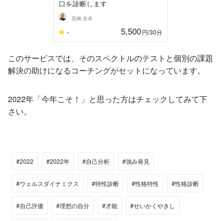
口を診断します
高橋 友幸
5,500
-
円
/30分
このサービスでは、そのスペクトルのテストと個別の課題
解決の助けになるコーチングがセットになっています。
2022年「今年こそ！」と思った方はチェックしてみて下
さい。
#2022
#2022年
#自己分析
#強み発見
#ウェルスダイナミクス
#特性診断
#性格特性
#性格診断
#自己評価
#理想の自分
#才能
#せいかくやきし