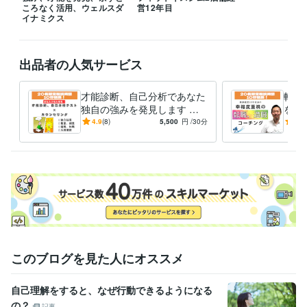
ころなく活用、ウェルスダ
営12年目
イナミクス
出品者の人気サービス
才能診断、自己分析であなた
転職
独自の強みを発見します 独
を活
立起業、副業、転職でのあな
自己
4.9
(8)
5,500
円
/30分
5.0
たの才能の活かし方がわか
職種
る！
いを
このブログを見た人にオススメ
自己理解をすると、なぜ行動できるようになる
の？
記事