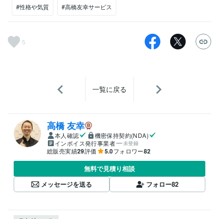
#性格や気質
#高橋友幸サービス
5
一覧に戻る
高橋 友幸
本人確認
機密保持契約(NDA)
インボイス発行事業者
未登録
総販売実績
29
評価
5.0
フォロワー
82
無料で見積り相談
メッセージを送る
フォロー
82