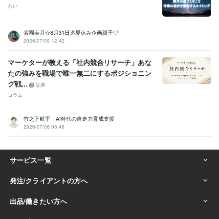
占い
紫園美月☆8月31日迄夏休み企画親子♡
2026/07/09 12:42
マーケターが教える「社内競合リサーチ」あな
たの強みを職場で唯一無二にするポジショニン
グ戦...
記事
コラム
竹之下航平｜AI時代の自走力育成支援
2026/07/08 03:46