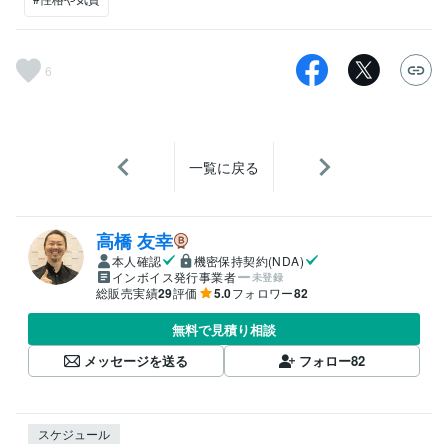
6
一覧に戻る
高橋 友幸
本人確認
機密保持契約(NDA)
インボイス発行事業者
未登録
総販売実績
29
評価
5.0
フォロワー
82
無料で見積り相談
メッセージを送る
フォロー
82
スケジュール