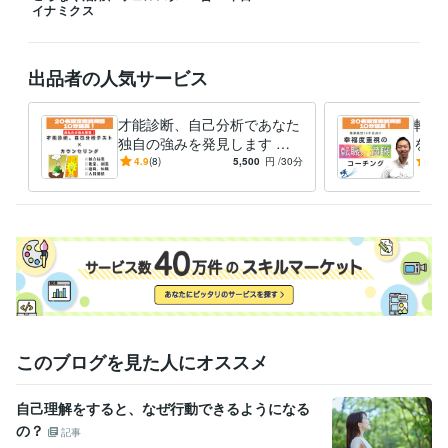
イナミクス
出品者の人気サービス
才能診断、自己分析であなた
転職
独自の強みを発見します 独
を活
立起業、副業、転職でのあな
自己
4.9
(8)
5,500
円
/30分
5.0
たの才能の活かし方がわか
職種
る！
いを
このブログを見た人にオススメ
自己理解をすると、なぜ行動できるようになる
の？
記事