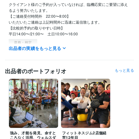
クライアント様のご予約が入っていなければ、臨機応変にご要望に添え
るよう努力いたします。

【ご連絡受付時間外　22:00〜8:00】

いただいたご連絡は上記時間外に迅速に返信致します。

【比較的予約の取りやすい日時】

平日14:00〜/21:00〜　土日10:00〜16:00
資格・検定
出品者の実績をもっと見る
ウェルスダイナミクスプラクティショナー
取得年 : 2016年
ウェルスダイナミクスシニアプラクティショナー
取得年 : 2016年
ウェルスダイナミクスコンサルタント
取得年 : 2017年
ウェルスダイナミクストレーナー（資格発行者）
取得年 : 2018年
出品者のポートフォリオ
もっと見る
ウェルスダイナミクスアンバサダー（日本に6人）
取得年 : 2020年
得意分野
ビジネス代行・事務代行
独立起業
副業、複業
ビジネスの強み、才
能診断
独立から起業までの伴走
独立起業
副業
複業
自己分析
強み
才能
キャリア
仕事
働きがい
生きがい
学習指導・資格・キャリア相談
転職、適職
コーチ、カウンセラー起
業
ビジネスの強み、才能診断
キャリア、転職に関する壁打ち相手に
転職
適職
自己分析
強み
才能
キャリア
仕事
相談
働きがい
生きがい
強み、才能を発見、余すと
フィットネスジム2店舗経
ころなく活用、ウェルスダ
営12年目