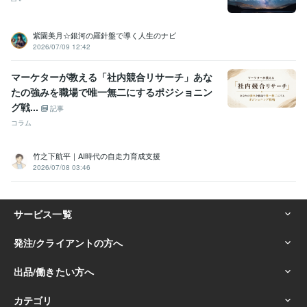
紫園美月☆銀河の羅針盤で導く人生のナビ
2026/07/09 12:42
マーケターが教える「社内競合リサーチ」あな
たの強みを職場で唯一無二にするポジショニン
グ戦...
記事
コラム
竹之下航平｜AI時代の自走力育成支援
2026/07/08 03:46