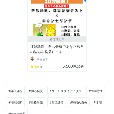
受付休止中
才能診断、自己分析であなた独自
の強みを発見します
高橋 友幸
5,500
4.9
円
/30分
(8)
#自己分析
#強み発見
#ウェルスダイナミクス
#性格特性
#特性診断
#性格診断
#自己評価
#理想の自分
#才能
#性格や気質