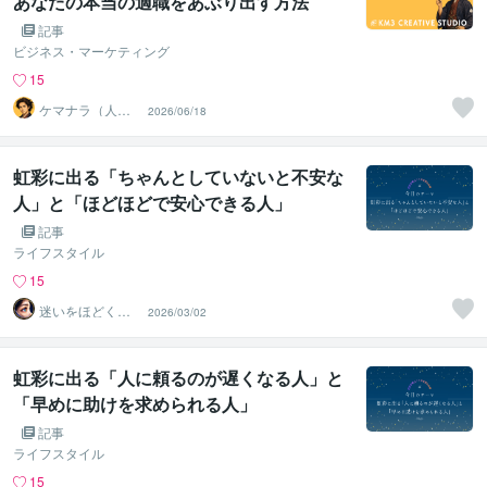
あなたの本当の適職をあぶり出す方法
記事
ビジネス・マーケティング
15
ケマナラ（人
2026/06/18
事・採用コンサ
ルタント）
虹彩に出る「ちゃんとしていないと不安な
人」と「ほどほどで安心できる人」
記事
ライフスタイル
15
迷いをほどく
2026/03/02
『瞳』の分析士
｜ Nagi
虹彩に出る「人に頼るのが遅くなる人」と
「早めに助けを求められる人」
記事
ライフスタイル
15