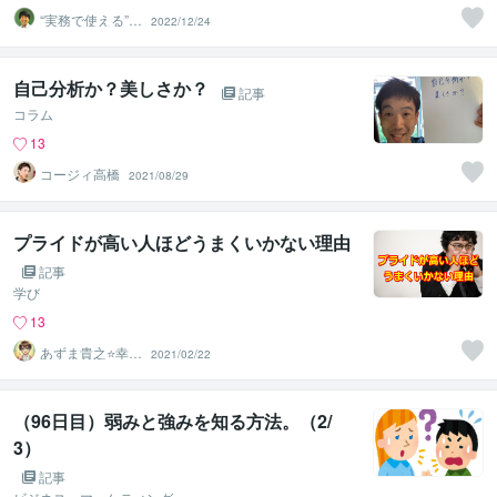
“実務で使える”改
2022/12/24
善パートナー／
かめきち
自己分析か？美しさか？
記事
コラム
13
コージィ高橋
2021/08/29
プライドが高い人ほどうまくいかない理由
記事
学び
13
あずま貴之⭐幸せ
2021/02/22
自分軸の生き方
育成コーチ
（96日目）弱みと強みを知る方法。（2/
3）
記事