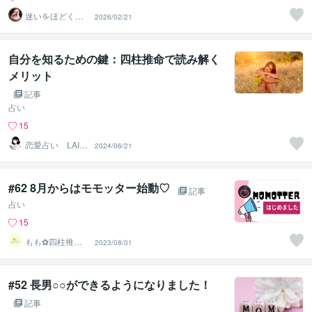
迷いをほどく
2026/02/21
『瞳』の分析士
｜ Nagi
自分を知るための鍵：四柱推命で読み解く
メリット
記事
占い
15
恋愛占い LAIC
2024/06/21
HI
#62 8月からはモモッター始動♡
記事
占い
15
もも︎✿四柱推命
2023/08/01
鑑定士
#52 長男○○ができるようになりました！
記事