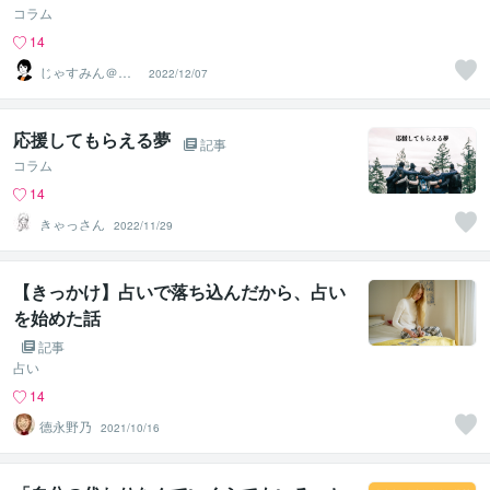
コラム
14
じゃすみん＠元
2022/12/07
看護師→転職キ
ャリア支援
応援してもらえる夢
記事
コラム
14
きゃっさん
2022/11/29
【きっかけ】占いで落ち込んだから、占い
を始めた話
記事
占い
14
德永野乃
2021/10/16