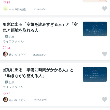
25
もも︎✿四柱推命
2023/04/12
鑑定士
虹彩に出る「空気を読みすぎる人」と「空
気と距離を取れる人」
記事
ライフスタイル
23
迷いをほどく
2026/02/24
『瞳』の分析士
｜ Nagi
虹彩に出る「準備に時間がかかる人」と
「動きながら整える人」
記事
ライフスタイル
21
迷いをほどく
2026/03/05
『瞳』の分析士
｜ Nagi