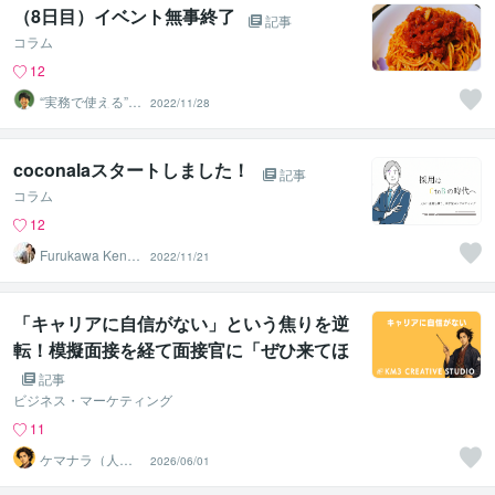
（8日目）イベント無事終了
記事
コラム
12
“実務で使える”改
2022/11/28
善パートナー／
かめきち
coconalaスタートしました！
記事
コラム
12
Furukawa Kenic
2022/11/21
hi
「キャリアに自信がない」という焦りを逆
転！模擬面接を経て面接官に「ぜひ来てほ
しい」と言わせる方法
記事
ビジネス・マーケティング
11
ケマナラ（人
2026/06/01
事・採用コンサ
ルタント）