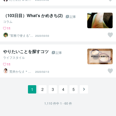
パワメントカウ
ンセラー
（103日目）What's かめきち(2)
記事
コラム
11
“実務で使える”改
2023/03/03
善パートナー／
かめきち
やりたいことを探すコツ
記事
ライフスタイル
11
荒井かなえ＊コ
2023/02/13
ーチング
1
2
3
4
5
1,110
件中
1 - 60
件