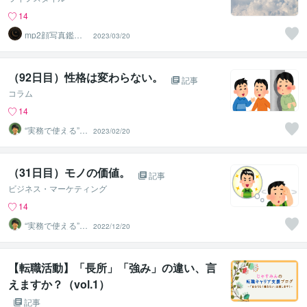
14
mp2顔写真鑑定
2023/03/20
士ー顔写真から
人生を分析
（92日目）性格は変わらない。
記事
コラム
14
“実務で使える”改
2023/02/20
善パートナー／
かめきち
（31日目）モノの価値。
記事
ビジネス・マーケティング
14
“実務で使える”改
2022/12/20
善パートナー／
かめきち
【転職活動】「長所」「強み」の違い、言
えますか？（vol.1）
記事