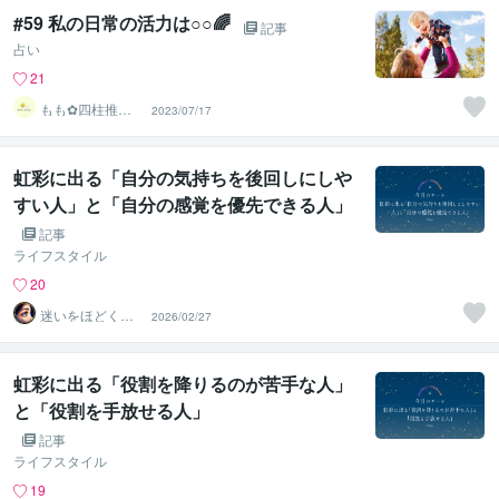
#59 私の日常の活力は○○🌈
記事
占い
21
もも︎✿四柱推命
2023/07/17
鑑定士
虹彩に出る「自分の気持ちを後回しにしや
すい人」と「自分の感覚を優先できる人」
記事
ライフスタイル
20
迷いをほどく
2026/02/27
『瞳』の分析士
｜ Nagi
虹彩に出る「役割を降りるのが苦手な人」
と「役割を手放せる人」
記事
ライフスタイル
19