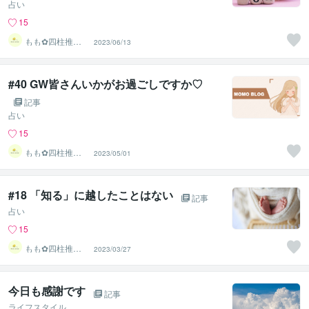
占い
15
もも︎✿四柱推命
2023/06/13
鑑定士
#40 GW皆さんいかがお過ごしですか♡
記事
占い
15
もも︎✿四柱推命
2023/05/01
鑑定士
#18 「知る」に越したことはない
記事
占い
15
もも︎✿四柱推命
2023/03/27
鑑定士
今日も感謝です
記事
ライフスタイル