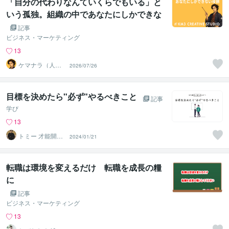
「自分の代わりなんていくらでもいる」と
いう孤独。組織の中であなたにしかできな
い役割を作る手順
記事
ビジネス・マーケティング
13
ケマナラ（人
2026/07/26
事・採用コンサ
ルタント）
目標を決めたら"必ず"やるべきこと
記事
学び
13
トミー 才能開
2024/01/21
花・発見プロコ
ーチ
転職は環境を変えるだけ 転職を成長の糧
に
記事
ビジネス・マーケティング
13