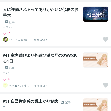
人に評価されるってありがたい＠傾聴のお
手本
記事
コラム
27
けーくん＠感情
2022/05/03
に寄り添う傾聴
人「K」
#41 室内遊びより外遊び派な母のGWのあ
る1日
記事
占い
26
もも︎✿四柱推命
2023/05/02
鑑定士
#31 自己肯定感の爆上がり秘訣
記事
コラム