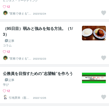
ビジネス・マーケティング
12
“実務で使える”改
2023/02/24
善パートナー／
かめきち
（95日目）弱みと強みを知る方法。（1/
3）
記事
コラム
12
“実務で使える”改
2023/02/23
善パートナー／
かめきち
公務員を目指すための”志望軸”を作ろう
記事
学び
12
引地憲幸（面接
2022/12/25
トレーナーnori
さん）