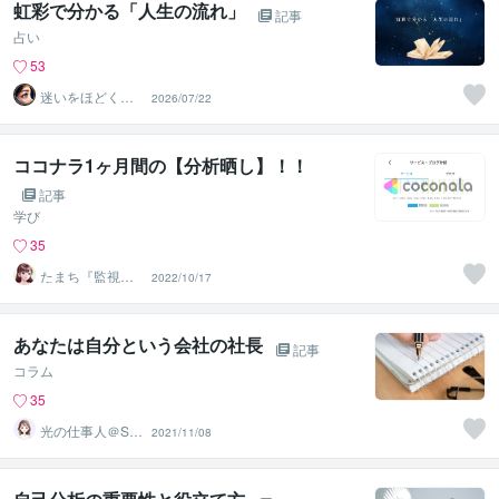
虹彩で分かる「人生の流れ」
記事
占い
53
迷いをほどく
2026/07/22
『瞳』の分析士
｜ Nagi
ココナラ1ヶ月間の【分析晒し】！！
記事
学び
35
たまち『監視サ
2022/10/17
ービス』先駆者
あなたは自分という会社の社長
記事
コラム
35
光の仕事人＠SA
2021/11/08
CHIKO