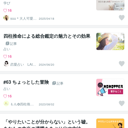
学び
16
yuu＊大人可愛い
2025/04/18
癒し声✨心を整
える時間
四柱推命による総合鑑定の魅力とその効果
記事
占い
16
恋愛占い LAIC
2024/06/20
HI
#63 ちょっとした冒険
記事
占い
16
もも︎✿四柱推命
2023/08/02
鑑定士
「やりたいことが分からない」という嘘。