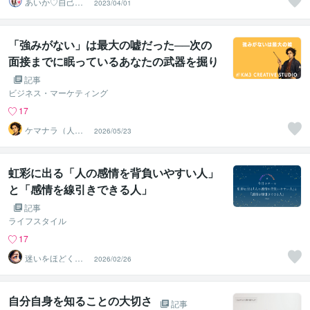
あいか♡自己実
2023/04/01
現コーチ
「強みがない」は最大の嘘だった──次の
面接までに眠っているあなたの武器を掘り
起こす、たった1つの質問
記事
ビジネス・マーケティング
17
ケマナラ（人
2026/05/23
事・採用コンサ
ルタント）
虹彩に出る「人の感情を背負いやすい人」
と「感情を線引きできる人」
記事
ライフスタイル
17
迷いをほどく
2026/02/26
『瞳』の分析士
｜ Nagi
自分自身を知ることの大切さ
記事