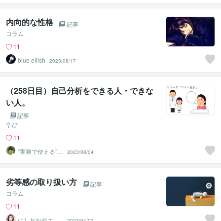
ンセラー
内向的な性格
記事
コラム
11
blue eilish
2023/08/17
（258日目）自己分析をできる人・できな
い人。
記事
学び
11
“実務で使える”改
2023/08/04
善パートナー／
かめきち
劣等感の取り扱い方
記事
コラム
11
にしおか＠エン
2023/04/02