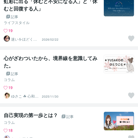
虹彩に出る「休むと不安になる人」と「休
むと回復する人」
記事
ライフスタイル
19
迷いをほどく
2026/02/22
『瞳』の分析士
｜ Nagi
心がざわついたから、境界線を意識してみ
た。
記事
コラム
19
ゆさこ ☘ 心和ら
2025/11/30
ぐ拠り所
自己実現の第一歩とは？
記事
コラム
18