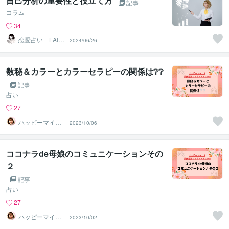
自己分析の重要性と役立て方
記事
コラム
34
恋愛占い LAIC
2024/06/26
HI
数秘＆カラーとカラーセラピーの関係は❔❔
記事
占い
27
ハッピーマイン
2023/10/06
ド潜在意識セラ
ピストあこみ
ココナラde母娘のコミュニケーションその
２
記事
占い
27
ハッピーマイン
2023/10/02
ド潜在意識セラ
ピストあこみ