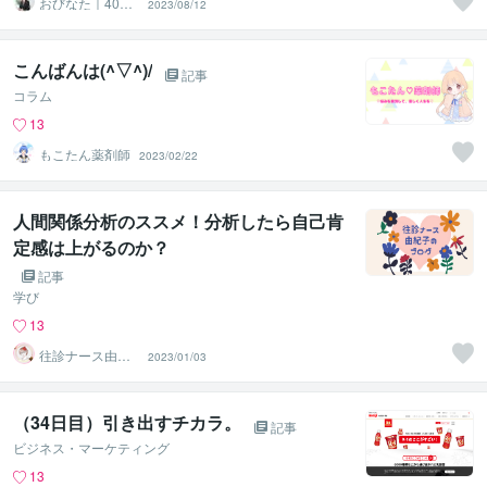
おびなた｜40
2023/08/12
代・50代の就活
サポーター
こんばんは(^▽^)/
記事
コラム
13
もこたん薬剤師
2023/02/22
人間関係分析のススメ！分析したら自己肯
定感は上がるのか？
記事
学び
13
往診ナース由紀
2023/01/03
子＠人間関係分
析ルーム
（34日目）引き出すチカラ。
記事
ビジネス・マーケティング
13