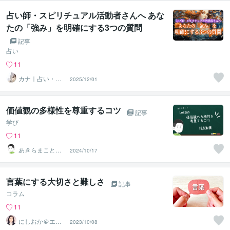
占い師・スピリチュアル活動者さんへ あな
たの「強み」を明確にする3つの質問
記事
占い
11
カナ｜占い・ス
2025/12/01
ピ系専門制作代
行
価値観の多様性を尊重するコツ
記事
学び
11
あきらまこと
2024/10/17
【作業療法士・
キャリコン】
言葉にする大切さと難しさ
記事
コラム
11
にしおか＠エン
2023/10/08
パワメントカウ