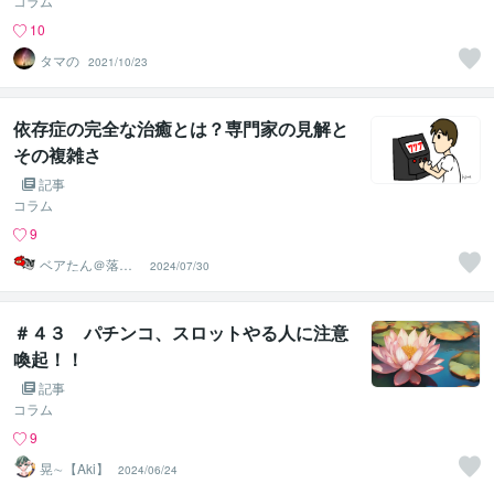
コラム
10
タマの
2021/10/23
依存症の完全な治癒とは？専門家の見解と
その複雑さ
記事
コラム
9
ベアたん＠落書
2024/07/30
きイラストレー
ター
＃４３ パチンコ、スロットやる人に注意
喚起！！
記事
コラム
9
晃∼【Aki】
2024/06/24