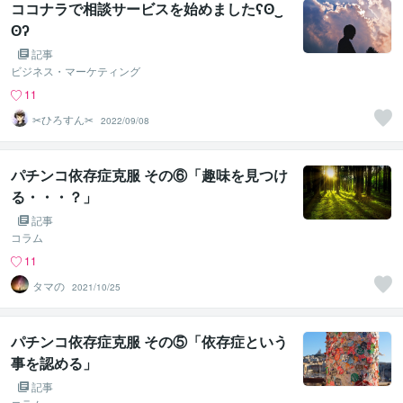
ココナラで相談サービスを始めましたʕʘ‿
ʘʔ
記事
ビジネス・マーケティング
11
✂︎ひろすん✂︎
2022/09/08
パチンコ依存症克服 その⑥「趣味を見つけ
る・・・？」
記事
コラム
11
タマの
2021/10/25
パチンコ依存症克服 その⑤「依存症という
事を認める」
記事