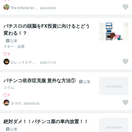
The fortune forec
2024/03/23
ast
パチスロの頭脳をFX投資に向けるとどう
変わる！？
記事
マネー・副業
1
ロレックスデイ
2023/11/15
トナSSモデル投
資元祖
パチンコ依存症克服 意外な方法①
記事
コラム
1
タマの
2023/03/25
絶対ダメ！！パチンコ屋の車内放置！！
記事