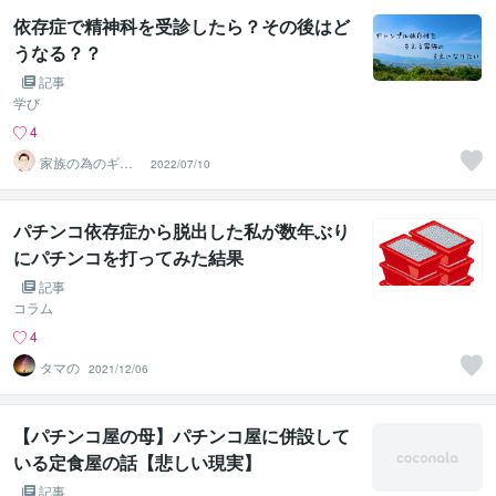
依存症で精神科を受診したら？その後はど
うなる？？
記事
学び
4
家族の為のギャ
2022/07/10
ンブル依存症 カ
ウンセラー
パチンコ依存症から脱出した私が数年ぶり
にパチンコを打ってみた結果
記事
コラム
4
タマの
2021/12/06
【パチンコ屋の母】パチンコ屋に併設して
いる定食屋の話【悲しい現実】
記事