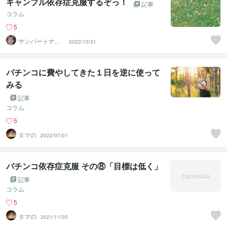
ギャンブル依存症克服するぞっ！
記事
コラム
5
サンパートナー
2022/10/31
ズ
パチンコに費やしてきた１日を逆に使って
みる
記事
コラム
5
タマの
2022/07/01
パチンコ依存症克服 その⑧「目標は低く」
記事
コラム
5
タマの
2021/11/05