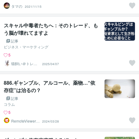
タマの
2021/11/15
スキャル中毒者たちへ：そのトレード、も
う脳が壊れてますよ
記事
ビジネス・マーケティング
5
猫飼い＠トレー
2025/04/07
ドコーチ
886.ギャンブル、アルコール、薬物…“依
存症”は治るの？
記事
コラム
5
RemoteViewer導
2024/03/28
与✅