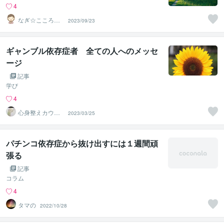
4
なぎ☆こころの
2023/09/23
薬箱
ギャンブル依存症者 全ての人へのメッセ
ージ
記事
学び
4
心身整えカウン
2023/03/25
セラー さんど
パチンコ依存症から抜け出すには１週間頑
張る
記事
コラム
4
タマの
2022/10/28