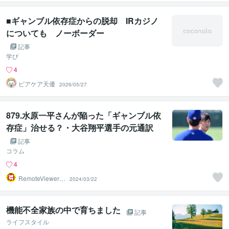
■ギャンブル依存症からの脱却 IRカジノ
についても ノーボーダー
記事
学び
4
ピアケア天優
2026/05/27
879.水原一平さんが陥った「ギャンブル依
存症」治せる？・大谷翔平選手の元通訳
記事
コラム
4
RemoteViewer導
2024/03/22
与✅
機能不全家族の中で育ちました
記事
ライフスタイル