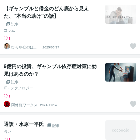
【ギャンブルと借金のどん底から見え
た、“本当の助け”の話】
記事
コラム
1
ひろ＠心のほぐ
2025/05/27
し処
9億円の投資、ギャンブル依存症対策に効
果はあるのか？
記事
IT・テクノロジー
1
阿修羅ワークス
2024/11/14
通訳・水原一平氏
記事
占い
1