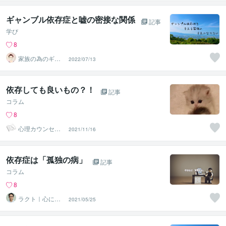
ギャンブル依存症と嘘の密接な関係
記事
学び
8
家族の為のギャ
2022/07/13
ンブル依存症 カ
ウンセラー
依存しても良いもの？！
記事
コラム
8
心理カウンセラ
2021/11/16
ー りょこぴー
依存症は「孤独の病」
記事
コラム
8
ラクト｜心に寄
2021/05/25
り添い、前に進
むサポーター