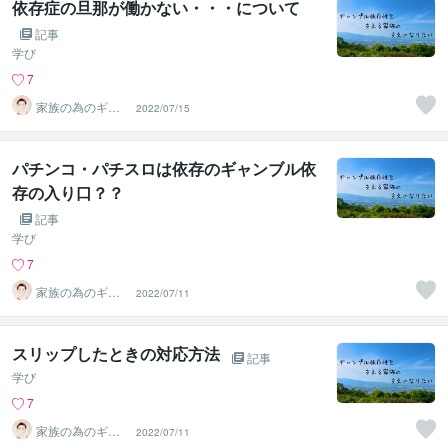
依存症の旦那が働かない・・・について
記事
学び
7
家族の為のギャ
2022/07/15
ンブル依存症 カ
ウンセラー
パチンコ・パチスロは依存のギャンブル依
存の入り口？？
記事
学び
7
家族の為のギャ
2022/07/11
ンブル依存症 カ
ウンセラー
スリップしたときの対応方法
記事
学び
7
家族の為のギャ
2022/07/11
ンブル依存症 カ