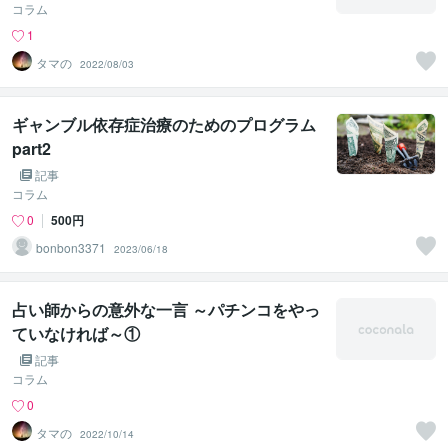
コラム
1
タマの
2022/08/03
ギャンブル依存症治療のためのプログラム
part2
記事
コラム
0
500円
bonbon3371
2023/06/18
占い師からの意外な一言 ～パチンコをやっ
ていなければ～①
記事
コラム
0
タマの
2022/10/14