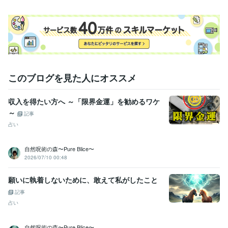
このブログを見た人にオススメ
収入を得たい方へ ～「限界金運」を勧めるワケ
～
記事
占い
自然呪術の森〜Pure Blice〜
2026/07/10 00:48
願いに執着しないために、敢えて私がしたこと
記事
占い
自然呪術の森〜Pure Blice〜