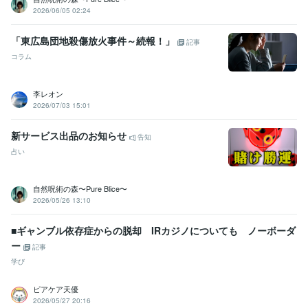
2026/06/05 02:24
「東広島団地殺傷放火事件～続報！」
記事
コラム
李レオン
2026/07/03 15:01
新サービス出品のお知らせ
告知
占い
自然呪術の森〜Pure Blice〜
2026/05/26 13:10
■ギャンブル依存症からの脱却 IRカジノについても ノーボーダ
ー
記事
学び
ピアケア天優
2026/05/27 20:16