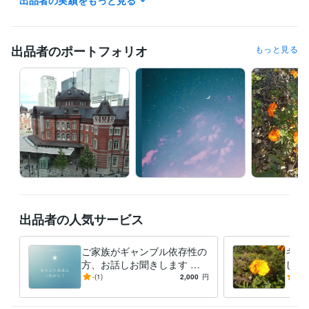
としております。
出品者のポートフォリオ
もっと見る
出品者の人気サービス
ご家族がギャンブル依存性の
ギャ
方、お話しお聞きします 借
しお
金、横領、逮捕など起こしま
生は
-
(1)
2,000
円
3.0
す。ご家族の方の協力は必須
を歩
です。