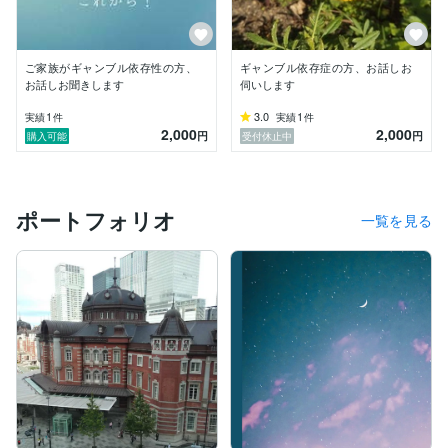
ご家族がギャンブル依存性の方、
ギャンブル依存症の方、お話しお
お話しお聞きします
伺いします
1
3.0
1
実績
件
実績
件
2,000
2,000
円
円
購入可能
受付休止中
ポートフォリオ
一覧を見る