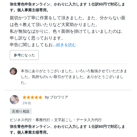
弥生青色申告オンライン、かわりに入力します １仕訳60円で対応しま
す。個人事業主様専用。
親切かつ丁寧に作業をして頂きました。また、分からない面
は色々教えて頂いたりなど大変助かりました。

私が無知なばかりに、色々面倒を掛けてしまいましたのは、
申し訳なく思っております。

申告に関しましてもお...
続きを読む
参考になった
本当にありがとうございました。いろいろ勉強させていただきま
した。気持ちのいい取引ができました。ありがとうございまし
た。
by ブロワリア
2年前
見積り相談
ビジネス代行・事務代行
>
文字起こし・データ入力代行
弥生青色申告オンライン、かわりに入力します １仕訳60円で対応しま
す。個人事業主様専用。