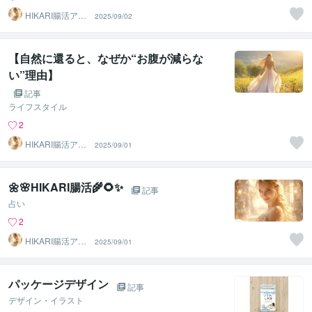
HIKARI腸活アド
2025/09/02
バイザー
【自然に還ると、なぜか“お腹が減らな
い”理由】
記事
ライフスタイル
2
HIKARI腸活アド
2025/09/01
バイザー
🌼🌸HIKARI腸活🌾🌻✨
記事
占い
2
HIKARI腸活アド
2025/09/01
バイザー
パッケージデザイン
記事
デザイン・イラスト