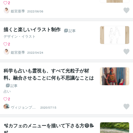
2
姫宮亜季
2022/06/06
描くと楽しいイラスト制作
記事
デザイン・イラスト
2
姫宮亜季
2022/04/24
科学も占いも霊視も、すべて光粒子が材
料。融合させることに何も不思議なことは
ない。
記事
占い
2
ヴィジョンプロ
2020/07/15
デュース
🫧カフェのメニューを描いて下さる方😄📝
🫧