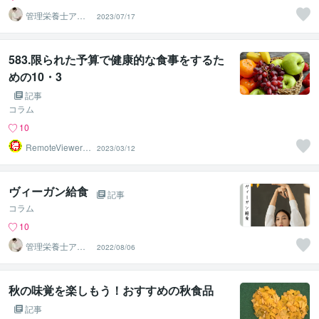
管理栄養士アオ
2023/07/17
イ 村中一帆ママ
が楽する食
583.限られた予算で健康的な食事をするた
めの10・3
記事
コラム
10
RemoteViewer導
2023/03/12
与✅
ヴィーガン給食
記事
コラム
10
管理栄養士アオ
2022/08/06
イ 村中一帆ママ
が楽する食
秋の味覚を楽しもう！おすすめの秋食品
記事