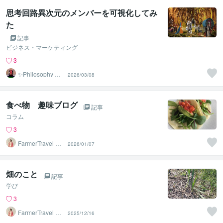
思考回路異次元のメンバーを可視化してみ
た
記事
ビジネス・マーケティング
3
✨Philosophy Va
2026/03/08
ntage✨
食べ物 趣味ブログ
記事
コラム
3
FarmerTravel cre
2026/01/07
ater
畑のこと
記事
学び
3
FarmerTravel cre
2025/12/16
ater