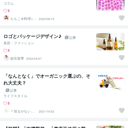
コラム
8
ももこ＠料理×セ
2022/06/15
ラピスト♡
ロゴとパッケージデザイン♪
記事
美容・ファッション
8
姫宮亜季
2022/04/27
「なんとなく」でオーガニック選ぶの、そ
れ大丈夫？
記事
ライフスタイル
8
＊揺るがない安
2021/10/22
心＊土台作りの
セルフケア