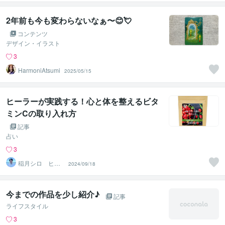
2年前も今も変わらないなぁ〜😊💘
コンテンツ
デザイン・イラスト
3
HarmoniAtsumi
2025/05/15
ヒーラーが実践する！心と体を整えるビタ
ミンCの取り入れ方
記事
占い
3
稲月シロ ヒー
2024/09/18
リングサロンHO
OLOLI
今までの作品を少し紹介♪
記事
ライフスタイル
3