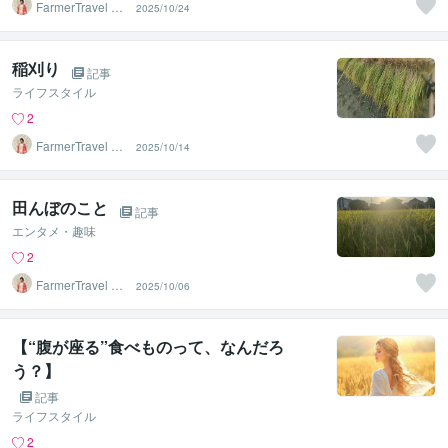
FarmerTravel cre
2025/10/24
ater
稲刈り
記事
ライフスタイル
2
FarmerTravel cre
2025/10/14
ater
田んぼのこと
記事
エンタメ・趣味
2
FarmerTravel cre
2025/10/06
ater
【“腹が座る”食べものって、なんだろ
う？】
記事
ライフスタイル
2