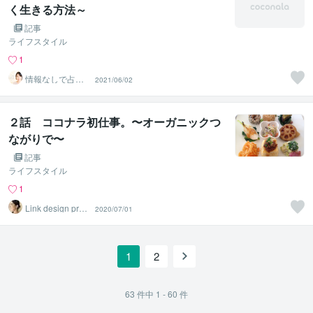
く生きる方法～
記事
ライフスタイル
1
情報なしで占え
2021/06/02
ます＊ゆり
２話 ココナラ初仕事。〜オーガニックつ
ながりで〜
記事
ライフスタイル
1
Link design proj
2020/07/01
ect
1
2
63
件中
1 - 60
件