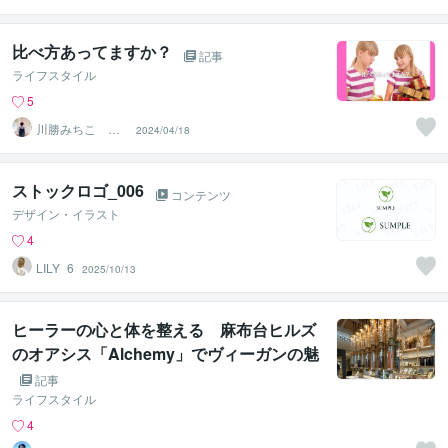
イ 村中一帆ママ
が楽する食
比べ方あってますか？
記事
ライフスタイル
5
川勝みちこ メ
2024/04/18
ンタルコーチ
ストックロゴ_006
コンテンツ
デザイン・イラスト
4
LILY_6
2025/10/13
ヒーラーの心と体を整える 麻布台ヒルズ
のオアシス「Alchemy」でヴィーガンの魅
力を感じるひととき
記事
ライフスタイル
4