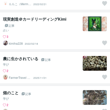
ももこ（Mermai
2022/02/21
d）
現実創造＠カードリーディングKimi
記事
占い
3
kimiha228
2022/02/18
農に生かされている
記事
学び
2
FarmerTravel cre
2025/11/01
ater
畑のこと
記事
学び
2