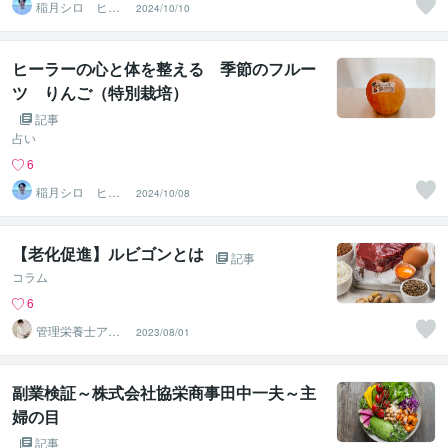
稲月シロ ヒー
2024/10/10
リングサロンHO
OLOLI
ヒーラーの心と体を整える 季節のフルー
ツ りんご（特別栽培）
記事
占い
6
稲月シロ ヒー
2024/10/08
リングサロンHO
OLOLI
【老化促進】ルビゴンとは
記事
コラム
6
管理栄養士アオ
2023/08/01
イ 村中一帆ママ
が楽する食
副業検証～株式会社協栄商事田中一夫～主
婦の目
記事