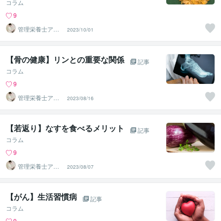
コラム
9
管理栄養士アオ
2023/10/01
イ 村中一帆ママ
が楽する食
【骨の健康】リンとの重要な関係
記事
コラム
9
管理栄養士アオ
2023/08/16
イ 村中一帆ママ
が楽する食
【若返り】なすを食べるメリット
記事
コラム
9
管理栄養士アオ
2023/08/07
イ 村中一帆ママ
が楽する食
【がん】生活習慣病
記事
コラム
9