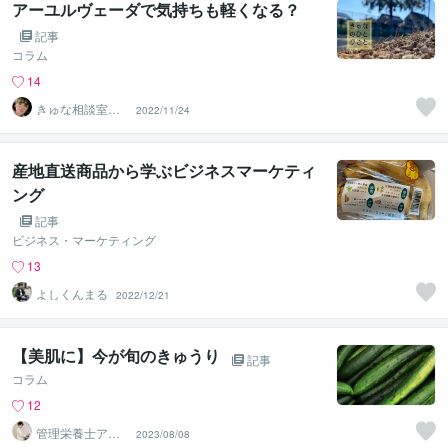
アーユルヴェーダで気持ちも軽くなる？
記事
コラム
14
きゅな相談室＠
2022/11/24
精神看護ふわっ
と♡
産地直送商品から学ぶビジネスマーケティ
ング
記事
ビジネス・マーケティング
13
よしくんまる
2022/12/21
【美肌に】今が旬のきゅうり
記事
コラム
12
管理栄養士アオ
2023/08/08
イ 村中一帆ママ