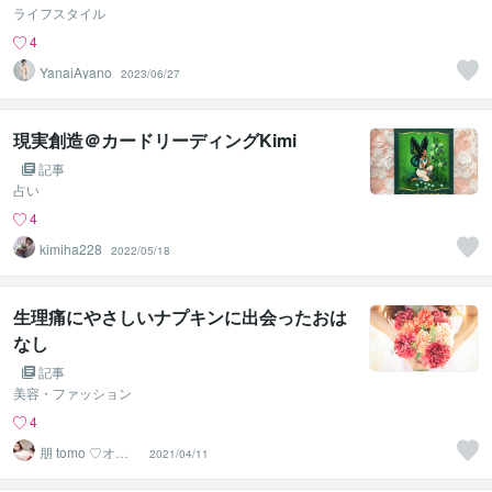
ライフスタイル
4
YanaiAyano
2023/06/27
現実創造＠カードリーディングKimi
記事
占い
4
kimiha228
2022/05/18
生理痛にやさしいナプキンに出会ったおは
なし
記事
美容・ファッション
4
朋 tomo ♡オラ
2021/04/11
クルカードリー
ダー♡