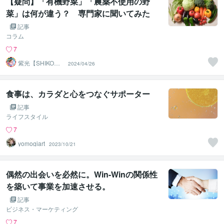
【疑問】「有機野菜」「農薬不使用の野
菜」は何が違う？ 専門家に聞いてみた
記事
コラム
7
紫光【SHIKO】
2024/04/26
遠隔透視鑑定士
食事は、カラダと心をつなぐサポーター
記事
ライフスタイル
7
yomogiart
2023/10/21
偶然の出会いを必然に。Win-Winの関係性
を築いて事業を加速させる。
記事
ビジネス・マーケティング
7