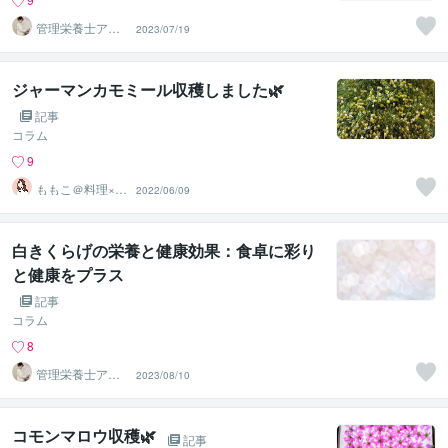
管理栄養士アオ
2023/07/19
イ 村中一帆ママ
が楽する食
ジャーマンカモミール収穫しました🌿
記事
コラム
9
ももこ＠料理×セ
2022/06/09
ラピスト♡
白きくらげの栄養と健康効果：食卓に彩り
と健康をプラス
記事
コラム
8
管理栄養士アオ
2023/08/10
イ 村中一帆ママ
が楽する食
コモンマロウ収穫🌿
記事