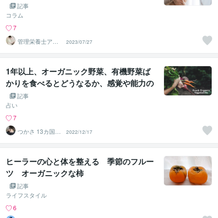
記事
コラム
7
管理栄養士アオ
2023/07/27
イ 村中一帆ママ
が楽する食
1年以上、オーガニック野菜、有機野菜ば
かりを食べるとどうなるか、感覚や能力の
話をお伝えします
記事
占い
7
つかさ 13カ国で
2022/12/17
評価 8日新出品
予定
ヒーラーの心と体を整える 季節のフルー
ツ オーガニックな柿
記事
ライフスタイル
6