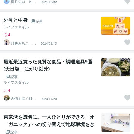
稲月シロ ヒー
2024/12/02
リングサロンHO
OLOLI
外見と中身
記事
ライフスタイル
4
川勝みちこ メ
2024/04/13
ンタルコーチ
最近最近買った良質な食品・調理道具9選
(天日塩・にがり以外)
記事
ライフスタイル
4
内側を深く耕
2023/11/20
し、外側を自由
に生きるコーチ
東京湾を透明に。一人ひとりができる「オ
ーガニック」への切り替えで地球環境をき
れいに！
記事