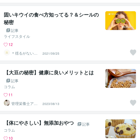
が楽する食
固いキウイの食べ方知ってる？＆シールの
秘密
記事
ライフスタイル
12
＊揺るがない安
2021/09/25
心＊土台作りの
セルフケア
【大豆の秘密】健康に良いメリットとは
記事
コラム
11
管理栄養士アオ
2023/08/13
イ 村中一帆ママ
が楽する食
【体にやさしい】無添加おやつ
記事
コラム
10