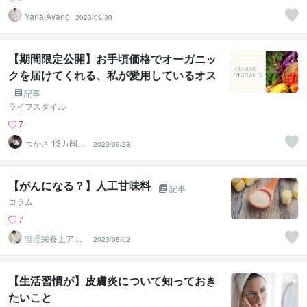
YanaiAyano
2023/09/30
【期間限定公開】お手頃価格でオーガニッ
クを届けてくれる、私が愛用しているオス
スメの宅配を紹介します
記事
ライフスタイル
7
つかさ 13カ国で
2023/09/28
評価 8日新出品
予定
【がんになる？】人工甘味料
記事
コラム
7
管理栄養士アオ
2023/08/02
イ 村中一帆ママ
が楽する食
【生活習慣が】皮膚炎について知っておき
たいこと