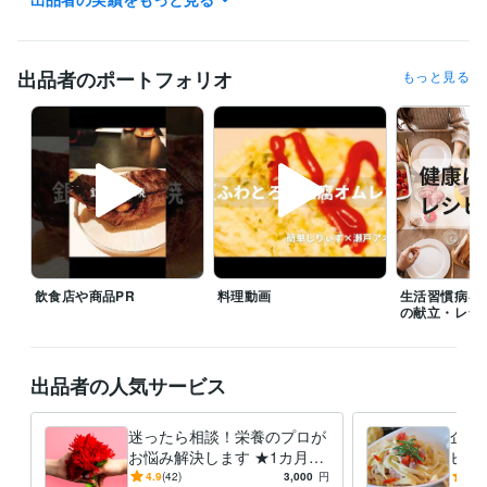
クリエイター / 作家
経験年数 : 10年
マーケティング / 広報・PR
経験年数 : 10年
ライフスタイル・その他 / カウンセラー・コーチ
経験年数 : 10年
出品者のポートフォリオ
もっと見る
職歴
病院
2016年3月 ~ 現在
タウンドクター株式会社
2022年10月 ~ 現在
個人事業
2022年3月 ~ 現在
受賞歴
管理栄養士の時間の使い方: ストレスを減らして健康に
 心身のバラン
スを整える 90%ストレス軽減法
会社員が実践できる 副業×投資×節約
の黄金律
毎日が楽になる！ 管理栄養士のやさしい健康レシピ
エジソ
ンママ　離乳食づくりをラクにする！時短アイデアとスト…
女性自
飲食店や商品PR
料理動画
生活習慣病を
身　小松菜×油揚げで骨活ふりかけ
女性自身　夏にぴったり！冷やし
の献立・レシ
カップ麺
無塩ドットコム　腎臓病レシピ
ニューパートナー管理栄養
士監修フレイル予防の高エネルギーメニ
出品者の人気サービス
資格・検定
管理栄養士
取得年 : 2015年
食品衛生管理者
取得年 : 2015年
迷ったら相談！栄養のプロが
企業
お悩み解決します ★1カ月間
ピ開
得意分野
の安心サポートを提供
た料
4.9
(42)
3,000
円
4.8
住まい・美容・生活相談
栄養相談