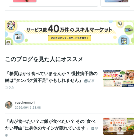
食事 料理 健康
このブログを見た人にオススメ
「糖質ばかり食べていませんか？ 慢性病予防の
鍵は“タンパク質不足”かもしれません」
記事
コラム
yusukeomori
2026/06/16 23:08
「肉が食べたい？ご飯が食べたい？ その“食べ
たい理由”に身体のサインが隠れています」
記
事