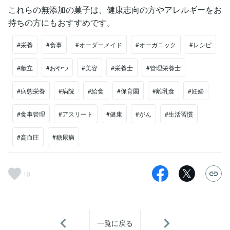
これらの無添加の菓子は、健康志向の方やアレルギーをお
持ちの方にもおすすめです。
#栄養
#食事
#オーダーメイド
#オーガニック
#レシピ
#献立
#おやつ
#美容
#栄養士
#管理栄養士
#病態栄養
#病院
#給食
#保育園
#離乳食
#妊婦
#食事管理
#アスリート
#健康
#がん
#生活習慣
#高血圧
#糖尿病
10
一覧に戻る