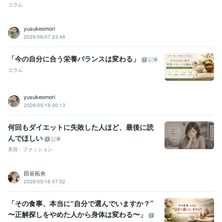
コラム
yusukeomori
2026/06/07 23:44
「今の自分に合う栄養バランスは変わる」
記事
コラム
yusukeomori
2026/05/19 00:13
何回もダイエットに失敗した人ほど、最後に読
んでほしい
記事
美容・ファッション
田谷拓央
2026/05/18 07:52
「その食事、本当に“自分で選んでいますか？”
〜正解探しをやめた人から身体は変わる〜」