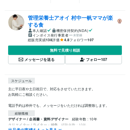
管理栄養士アオイ 村中一帆ママが楽
する食
本人確認
機密保持契約(NDA)
インボイス発行事業者
未登録
総販売実績
138
評価
4.8
フォロワー
107
無料で見積り相談
メッセージを送る
フォロー
107
スケジュール
主に平日夜や土日祝日で、対応をさせていただきます。

お気軽にご相談ください。

電話予約は枠外でも、メッセージをいただければ調整致します。
経験職種
デザイナー / 企画書・資料デザイナー
経験年数 : 10年
クリエイター / ライター・編集
経験年数 : 10年
出品者の実績をもっと見る