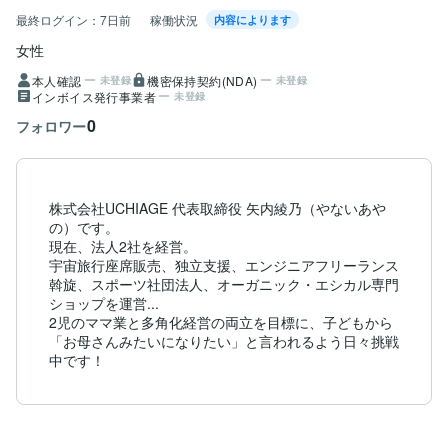
最終ログイン：
7日前
稼働状況
内容によります
女性
本人確認
機密保持契約(NDA)
未登録
未登録
インボイス発行事業者
未登録
0
フォロワー
株式会社UCHIAGE 代表取締役 矢内綾乃（やないあや
の）です。

現在、法人2社を経営。 

宇宙旅行座席販売、独立支援、エンジニアフリーランス
斡旋、スポーツ社団法人、オーガニック・エシカル専門
ショップを運営...

2児のママ業と多角化経営の両立を目標に、子どもから
「お母さんみたいになりたい」と言われるよう日々挑戦
中です！