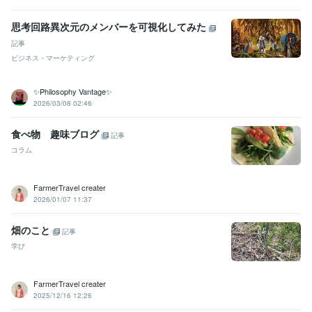
思考回路異次元のメンバーを可視化してみた
記事
ビジネス・マーケティング
✨Philosophy Vantage✨
2026/03/08 02:46
食べ物 趣味ブログ
記事
コラム
FarmerTravel creater
2026/01/07 11:37
畑のこと
記事
学び
FarmerTravel creater
2025/12/16 12:26