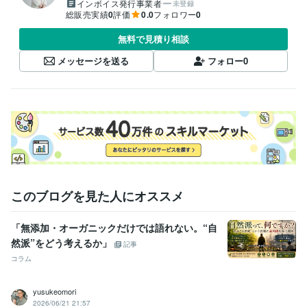
インボイス発行事業者
未登録
総販売実績
0
評価
0.0
フォロワー
0
無料で見積り相談
メッセージを送る
フォロー
0
このブログを見た人にオススメ
「無添加・オーガニックだけでは語れない。“自
然派”をどう考えるか」
記事
コラム
yusukeomori
2026/06/21 21:57