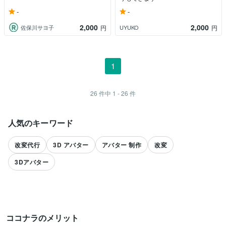
-
-
2,000
2,000
佐保川サヨ子
UYUKO
円
円
1
26
件中
1 - 26
件
人気のキーワード
改変代行
3D アバター
アバター 制作
改変
3Dアバター
ココナラのメリット