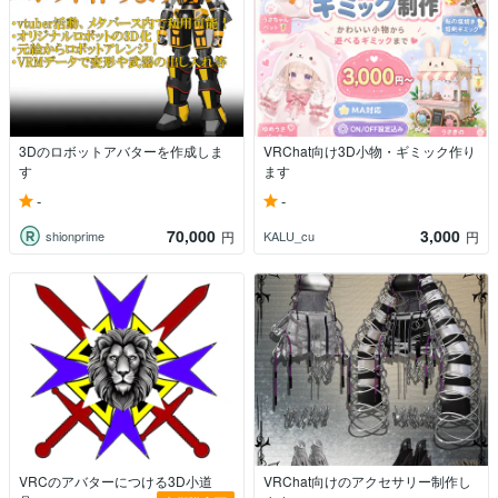
3Dのロボットアバターを作成しま
VRChat向け3D小物・ギミック作り
す
ます
-
-
70,000
3,000
shionprime
KALU_cu
円
円
VRCのアバターにつける3D小道
VRChat向けのアクセサリー制作し