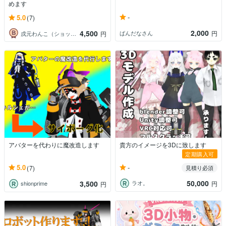
めます
-
5.0
(7)
2,000
4,500
ばんだなさん
円
戌元わんこ（ショップみしま）
円
アバターを代わりに魔改造します
貴方のイメージを3Dに致します
定期購入可
-
5.0
(7)
見積り必須
50,000
3,500
ラオ。
円
shionprime
円