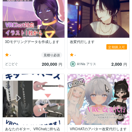
3Dモデリングデータを作成します
改変代行します
定期購入可
-
-
見積り必須
200,000
2,000
どごどぐ
A1Nis アリス
円
円
あなたのギター、VRChatに持ち込
VRCHATのアバター改変代行します