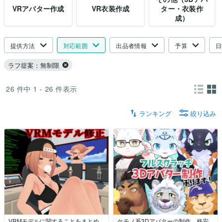
VRアバター作成
VR衣装作成
ター・衣装作
成）
提供方法
対応範囲
出品者情報
予算
日
ラフ提案：無制限
26
件中
1 - 26
件表示
ランキング
絞り込み
VRMモデルに関することをまとめ
ケモノ系3Dアバターの制作、格安