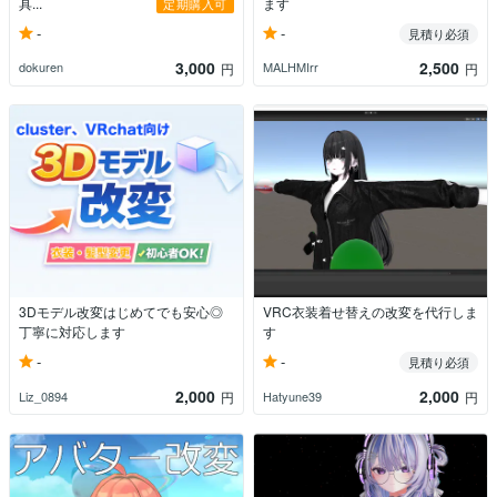
具...
ます
定期購入可
-
-
見積り必須
3,000
2,500
dokuren
MALHMIrr
円
円
3Dモデル改変はじめてでも安心◎
VRC衣装着せ替えの改変を代行しま
丁寧に対応します
す
-
-
見積り必須
2,000
2,000
Liz_0894
Hatyune39
円
円