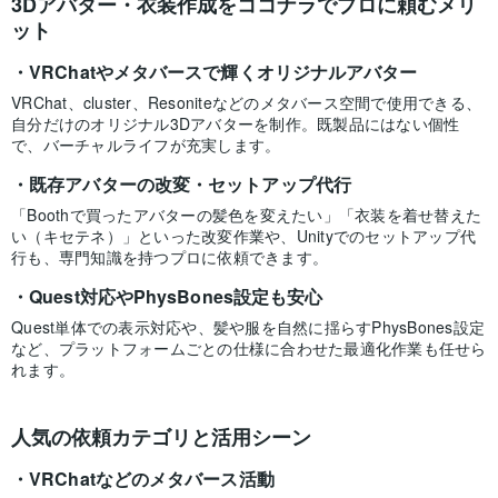
3Dアバター・衣装作成をココナラでプロに頼むメリ
ット
VRChatやメタバースで輝くオリジナルアバター
VRChat、cluster、Resoniteなどのメタバース空間で使用できる、
自分だけのオリジナル3Dアバターを制作。既製品にはない個性
で、バーチャルライフが充実します。
既存アバターの改変・セットアップ代行
「Boothで買ったアバターの髪色を変えたい」「衣装を着せ替えた
い（キセテネ）」といった改変作業や、Unityでのセットアップ代
行も、専門知識を持つプロに依頼できます。
Quest対応やPhysBones設定も安心
Quest単体での表示対応や、髪や服を自然に揺らすPhysBones設定
など、プラットフォームごとの仕様に合わせた最適化作業も任せら
れます。
人気の依頼カテゴリと活用シーン
VRChatなどのメタバース活動