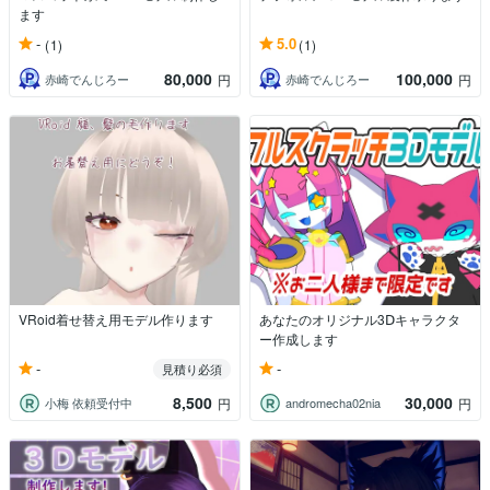
ます
-
5.0
(1)
(1)
80,000
100,000
赤崎でんじろー
赤崎でんじろー
円
円
VRoid着せ替え用モデル作ります
あなたのオリジナル3Ⅾキャラクタ
ー作成します
-
-
見積り必須
8,500
30,000
小梅 依頼受付中
andromecha02nia
円
円