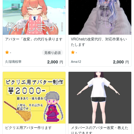
アバター「改変」の代行を承ります
VRChatの改変代行、対応作業をい
たします
-
-
見積り必須
2,000
2,000
久瑠璃桜華
Ama12
円
円
ピクリエ用アバター作ります
メタバースのアバター改変・教えた
りもできます