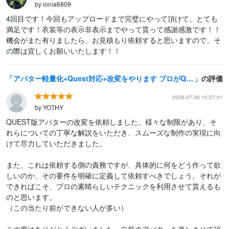
by ionia6809
4回目です！今回もアップロードまで完璧にやって頂けて、とても
満足です！衣装等の表示非表示までやって貰って感謝感激です！！
機会がまた有りましたら、お見積もり依頼すると思いますので、そ
の際は宜しくお願いいたします！！
アバター軽量化+Quest対応+改変をやります プロがQuest対応、改変、アップロードまで！一気通貫！
の評価
2026-07-30 15:27:01
by YOTHY
QUEST版アバターの改変を依頼しました。様々な制限があり、そ
れらについての丁寧な解説をいただき、スムーズな制作の実現に向
けて尽力していただきました。

また、これは依頼する側の責務ですが、具体的に何をどう作って欲
しいのか、その要件を明確に定義して依頼すべきでしょう。それが
できればこそ、プロの素晴らしいテクニックを利用させて貰えるも
のと思います。

（この当たり前ができない人が多い）

この度はありがとうございました。自前のアバターを楽しませて頂