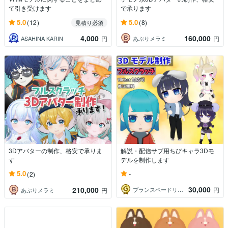
て引き受けます
で承ります
5.0
5.0
(12)
(8)
見積り必須
4,000
160,000
ASAHINA KARIN
あぶりメラミ
円
円
3Dアバターの制作、格安で承りま
解説・配信サブ用ちびキャラ3Dモ
す
デルを制作します
-
5.0
(2)
30,000
210,000
ブランスペードリーフ
円
あぶりメラミ
円