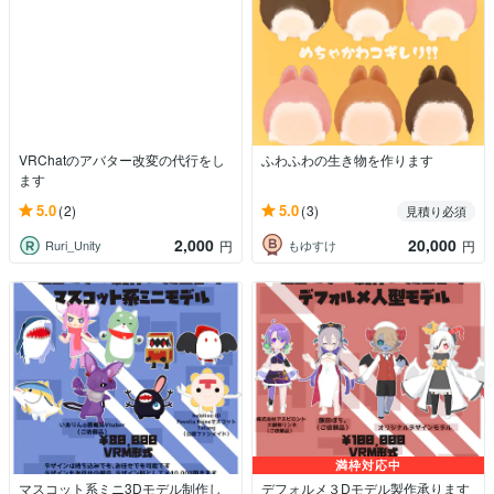
VRChatのアバター改変の代行をし
ふわふわの生き物を作ります
ます
5.0
5.0
(2)
(3)
見積り必須
2,000
20,000
Ruri_Unity
もゆすけ
円
円
満枠対応中
マスコット系ミニ3Dモデル制作し
デフォルメ３Dモデル製作承ります