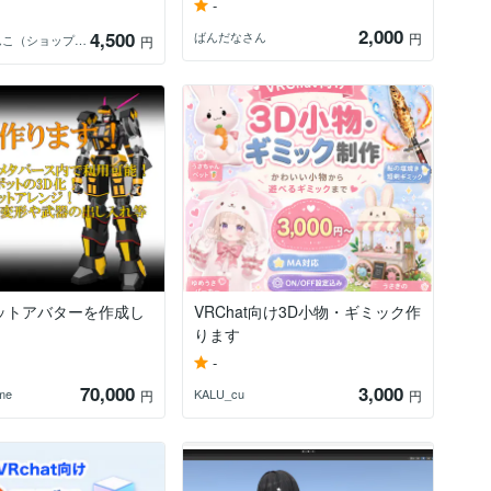
-
2,000
4,500
ばんだなさん
円
戌元わんこ（ショップみしま）
円
ットアバターを作成し
VRChat向け3D小物・ギミック作
ります
-
70,000
3,000
ime
KALU_cu
円
円