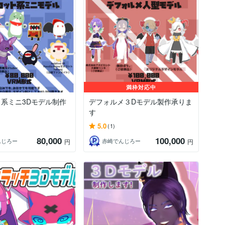
満枠対応中
系ミニ3Dモデル制作
デフォルメ３Dモデル製作承りま
す
5.0
(1)
80,000
100,000
んじろー
赤崎でんじろー
円
円