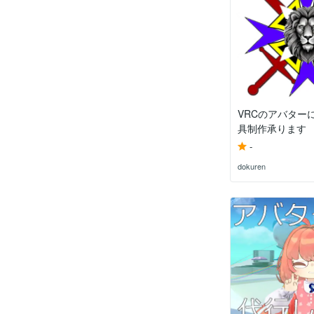
VRCのアバター
具制作承ります
-
dokuren