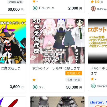
-
5.0
(7)
見積り必須
2,000
A1Nis アリス
60,000
円
円
りに魔改造しま
貴方のイメージを3Dに致します
3Dのロボ
ます
定期購入可
-
-
見積り必須
3,500
shionpr
50,000
円
ラオ。
円