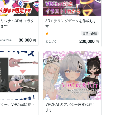
リジナル3Ⅾキャラク
3Dモデリングデータを作成しま
します
す
-
見積り必須
30,000
cha02nia
円
200,000
どごどぐ
円
ター、VRChatに持ち
VRCHATのアバター改変代行し
ます