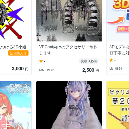
につける3D小道
VRChat向けのアクセサリー制作
3Dモデル
します
◎丁寧に
定期購入可
-
-
見積り必須
3,000
Liz_0894
円
2,500
MALHMIrr
円