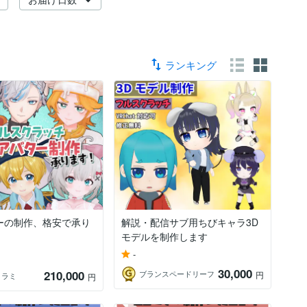
ランキング
ーの制作、格安で承り
解説・配信サブ用ちびキャラ3D
モデルを制作します
-
30,000
210,000
ブランスペードリーフ
円
メラミ
円