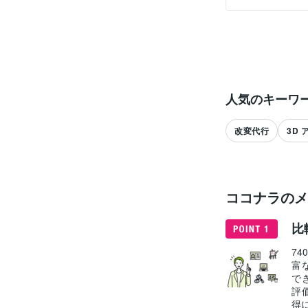
人気のキーワ
改変代行
3D 
ココナラのメ
比
7
富
で
評
得