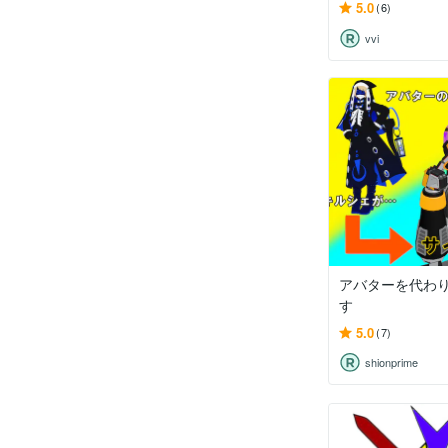
5.0
(6)
vvi
アバターを代わ
す
5.0
(7)
shionprime