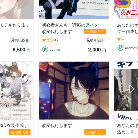
え用モデル作ります
初心者さんも！VRCのアバター
あなたのオ
改変代行します
ター作成
定期購入可
-
5.0
見積り必須
(1)
見積り必須
androme
8,500
2,000
syotyu
円
円
3D衣装作成し
改変代行します
あなたのギ
込めます
定期購入可
定期購入可