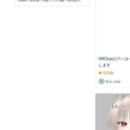
VRChatのアバ
します
5.0
(2)
Ruri_Unity