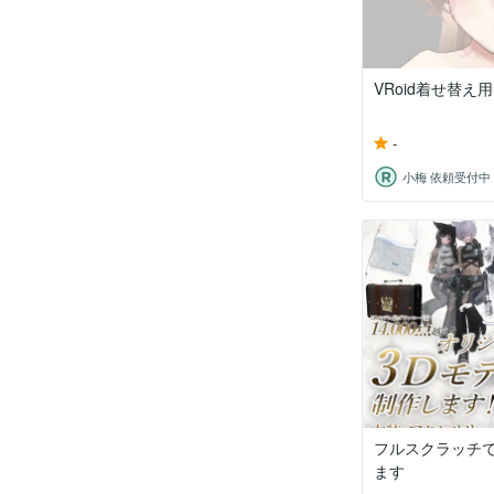
VRoid着せ替
-
小梅 依頼受付中
フルスクラッチで
ます