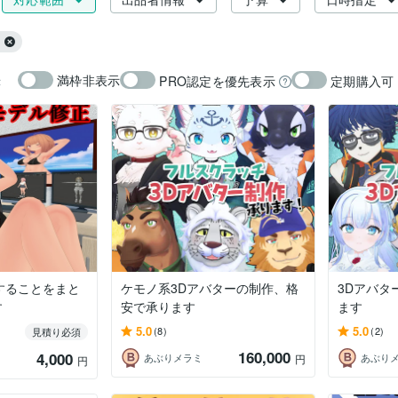
満枠非表示
PRO認定を優先表示
定期購入可
示
することをまと
ケモノ系3Dアバターの制作、格
3Dアバタ
す
安で承ります
ます
5.0
5.0
(8)
(2)
見積り必須
160,000
4,000
あぶりメラミ
あぶり
円
円