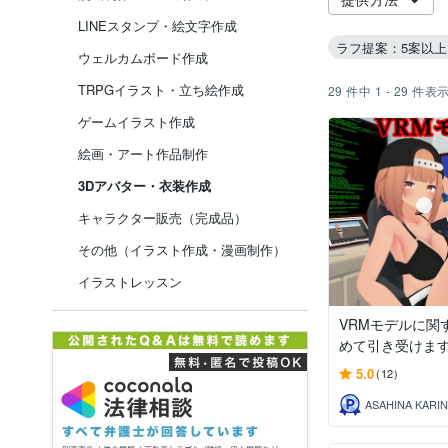
LINEスタンプ・絵文字作成
ラフ提案：5案以上
ウェルカムボード作成
TRPGイラスト・立ち絵作成
29
件中
1 - 29
件表
ゲームイラスト作成
絵画・アート作品制作
3Dアバター・衣装作成
キャラクター販売（完成品）
その他（イラスト作成・漫画制作）
イラストレッスン
VRMモデルに関
めて引き受けま
5.0
(12)
ASAHINA KARIN