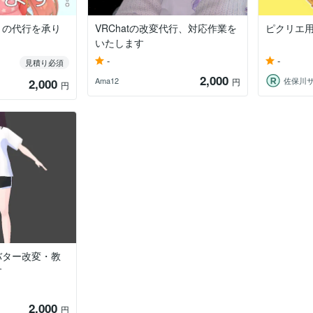
」の代行を承り
VRChatの改変代行、対応作業を
ピクリエ
いたします
-
-
見積り必須
2,000
Ama12
佐保川
2,000
円
円
バター改変・教
す
2,000
円