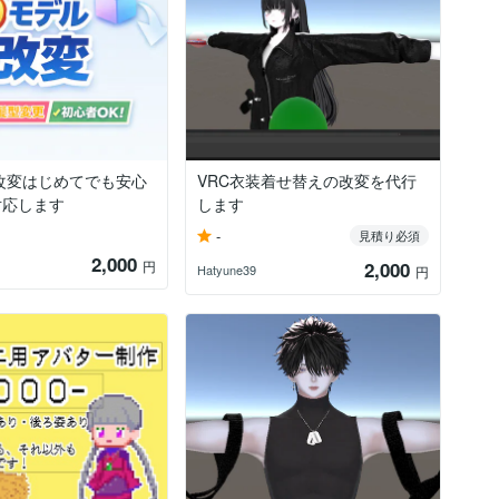
改変はじめてでも安心
VRC衣装着せ替えの改変を代行
対応します
します
-
見積り必須
2,000
円
2,000
Hatyune39
円