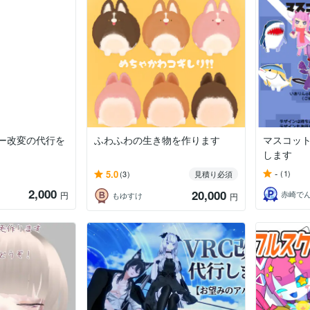
ター改変の代行を
ふわふわの生き物を作ります
マスコット
します
-
5.0
(1)
(3)
見積り必須
2,000
20,000
赤崎で
円
もゆすけ
円