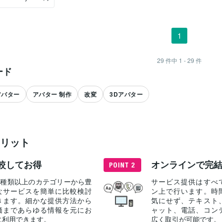
1
29
件中
1 - 29
件
ード
アバター
アバター 制作
改変
3Dアバター
リット
すべて見る
較してお得
オンラインで完
40種類以上のカテゴリーから豊
サービス提供はすべ
なサービスを簡単に比較検討
ン上で行います。時
きます。細かな提供方法から
気にせず、テキスト
価まであらゆる情報を元にお
ャット、電話、コン
に利用できます。
広く取引が可能です。