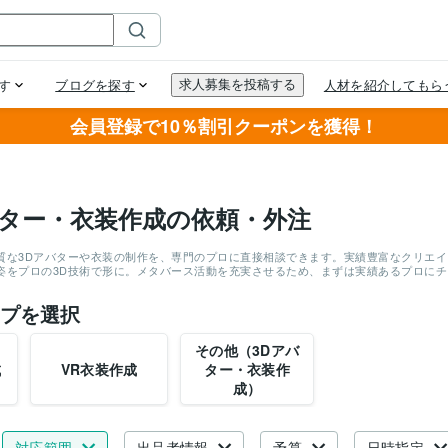
会員登録で10％割引クーポンを獲得！
バター・衣装作成の依頼・外注
質な3Dアバターや衣装の制作を、専門のプロに直接相談できます。実績豊富なクリエイタ
姿をプロの3D技術で形に。メタバース活動を充実させるため、まずは実績あるプロに
プを選択
その他（3Dアバ
成
VR衣装作成
ター・衣装作
成）
対応範囲
出品者情報
予算
日時指定