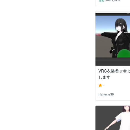
VRC衣装着せ替
します
-
Hatyune39