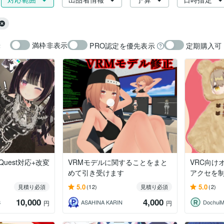
満枠非表示
PRO認定を優先表示
定期購入可
示
uest対応+改変
VRMモデルに関することをまと
VRC向け
めて引き受けます
アクセを
5.0
5.0
見積り必須
(12)
見積り必須
(2)
10,000
4,000
S
ASAHINA KARIN
Dochui
円
円