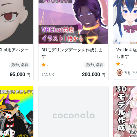
hat用アバター
3Dモデリングデータを作成しま
Vroido
す
します
-
-
見積り必須
見積り必須
夜愁 ア
95,000
200,000
どごどぐ
円
円