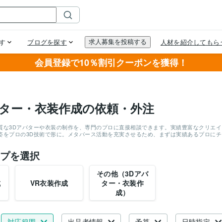
会員登録で10％割引クーポンを獲得！
バター・衣装作成の依頼・外注
質な3Dアバターや衣装の制作を、専門のプロに直接相談できます。実績豊富なクリエイタ
姿をプロの3D技術で形に。メタバース活動を充実させるため、まずは実績あるプロに
プを選択
その他（3Dアバ
成
VR衣装作成
ター・衣装作
成）
対応範囲
出品者情報
予算
日時指定