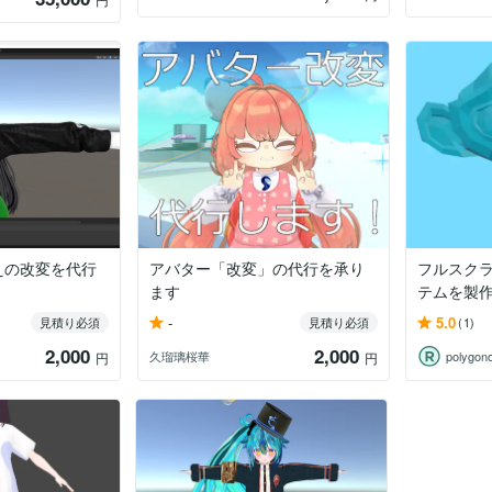
えの改変を代行
アバター「改変」の代行を承り
フルスク
ます
テムを製
-
5.0
見積り必須
見積り必須
(1)
2,000
2,000
久瑠璃桜華
polygon
円
円