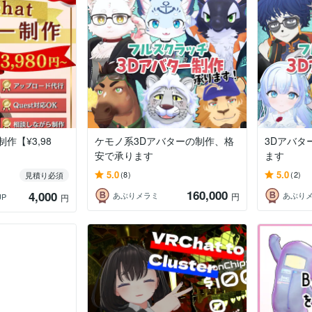
制作【¥3,98
ケモノ系3Dアバターの制作、格
3Dアバタ
安で承ります
ます
5.0
5.0
(8)
(2)
見積り必須
160,000
4,000
あぶりメラミ
あぶり
円
UP
円