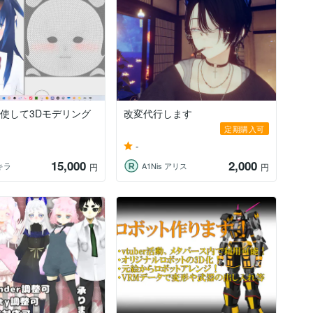
を駆使して3Dモデリング
改変代行します
定期購入可
-
15,000
2,000
キラ
A1Nis アリス
円
円