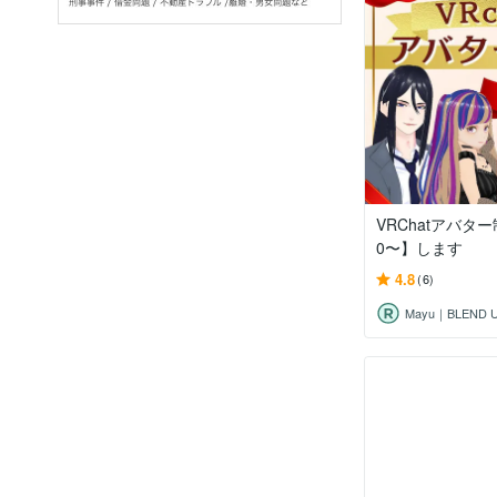
VRChatアバター
0〜】します
4.8
(6)
Mayu｜BLEND 