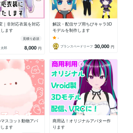
t改変｜非対応衣装を対応
解説・配信サブ用ちびキャラ3D
たします
モデルを制作します
-
見積り必須
30,000
ブランスペードリーフ
8,000
円
 太郎
円
のマスコット動物アバ
商用込！オリジナルアバター作
作します
ります