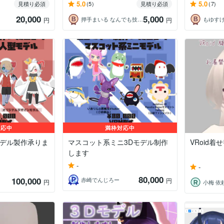
5.0
5.0
見積り必須
(5)
見積り必須
(7)
20,000
5,000
押手まいる なんでも技術屋Vtuber
もゆす
円
円
対応中
満枠対応中
モデル製作承りま
マスコット系ミニ3Dモデル制作
VRoid
します
-
-
80,000
100,000
赤崎でんじろー
円
円
小梅 依