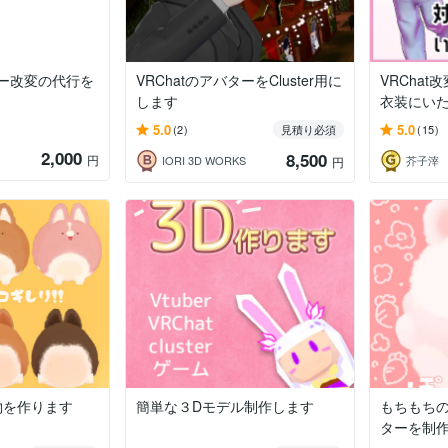
ター改変の代行を
VRChatのアバターをCluster用に
VRCha
します
衣装にい
5.0
5.0
(2)
見積り必須
(15)
2,000
8,500
円
IORI 3D WORKS
芥子滓
円
物を作ります
簡単な３Dモデル制作します
もちもち
ターを制