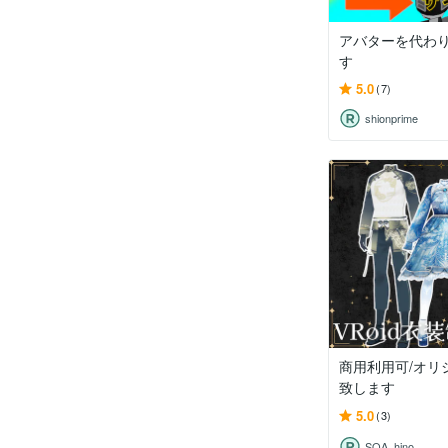
アバターを代わ
す
5.0
(7)
shionprime
商用利用可/オリ
致します
5.0
(3)
SOA_hino