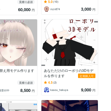
5.0
(10)
見積り必須
3,000
60,000
mzn874
円
け
円
着せ替え用モデル作ります
あなただけのローポリの3Dモデ
ルを作ります
定期購入可
4.5
(2)
見積り必須
9,000
8,500
kasou_hakuya
円
頼受付中
円