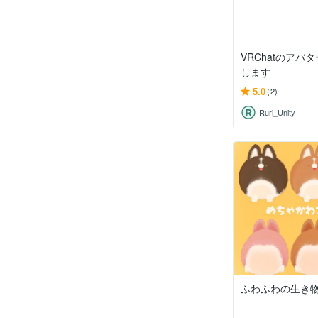
VRChatのアバ
します
5.0
(2)
Ruri_Unity
ふわふわの生き