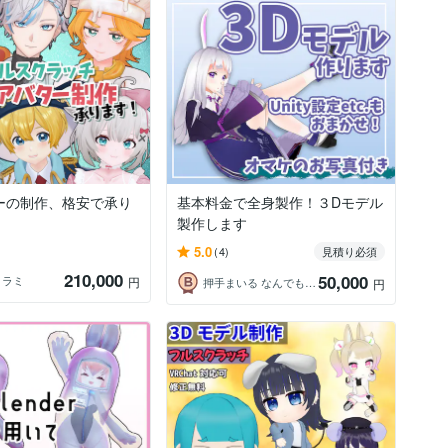
ーの制作、格安で承り
基本料金で全身製作！３Dモデル
製作します
5.0
(4)
見積り必須
210,000
50,000
メラミ
円
押手まいる なんでも技術屋Vtuber
円