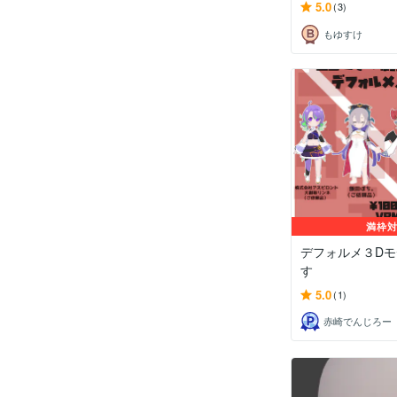
5.0
(3)
もゆすけ
満枠
デフォルメ３D
す
5.0
(1)
赤崎でんじろー