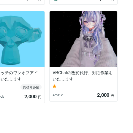
ラッチのワンオフアイ
VRChatの改変代行、対応作業を
作いたします
いたします
-
見積り必須
2,000
Ama12
2,000
円
oob
円