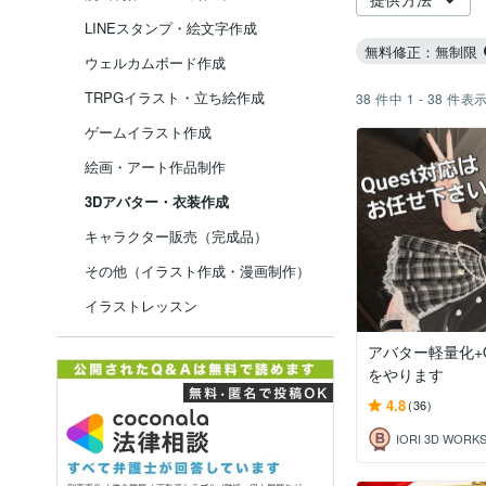
LINEスタンプ・絵文字作成
無料修正：無制限
ウェルカムボード作成
TRPGイラスト・立ち絵作成
38
件中
1 - 38
件表
ゲームイラスト作成
絵画・アート作品制作
3Dアバター・衣装作成
キャラクター販売（完成品）
その他（イラスト作成・漫画制作）
イラストレッスン
アバター軽量化+Q
をやります
4.8
(36)
IORI 3D WORK