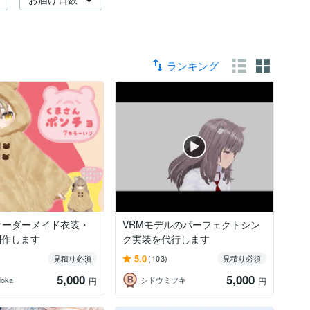
ランキング
オーダーメイド衣装・
VRMモデルのパーフェクトシン
制作します
ク実装を代行します
5.0
見積り必須
(103)
見積り必須
5,000
5,000
Moka
シドウミツキ
円
円