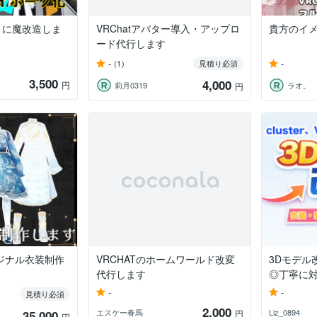
りに魔改造しま
VRChatアバター導入・アップロ
貴方のイメ
ード代行します
-
-
(1)
見積り必須
3,500
4,000
円
莉月0319
ラオ。
円
ジナル衣装制作
VRCHATのホームワールド改変
3Dモデル
代行します
◎丁寧に
-
-
見積り必須
2,000
エスケー春馬
Liz_0894
35,000
円
円