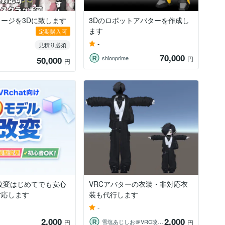
ージを3Dに致します
3Dのロボットアバターを作成し
ます
定期購入可
-
見積り必須
70,000
shionprime
50,000
円
円
改変はじめてでも安心
VRCアバターの衣装・非対応衣
対応します
装も代行します
-
2,000
2,000
雪塩あじしお＠VRC改変代行
円
円