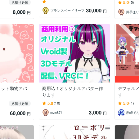
-
5.0
見積り必須
(5)
30,000
ブランスペードリーフ
8,000
円
円
コット動物アバ
商用込！オリジナルアバター作
デフォル
す
ります
す
5.0
5.0
(10)
(1)
見積り必須
3,000
60,000
mzn874
赤崎で
円
円