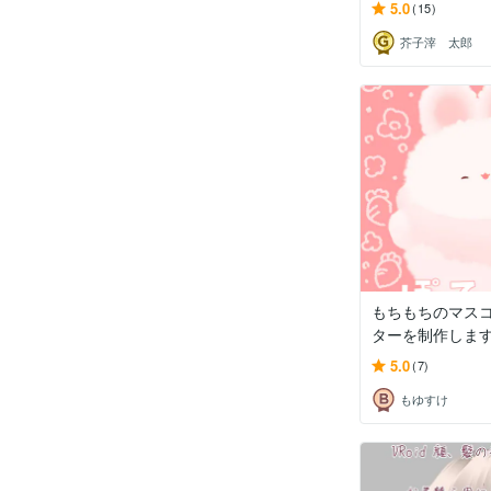
5.0
(15)
芥子滓 太郎
もちもちのマス
ターを制作しま
5.0
(7)
もゆすけ