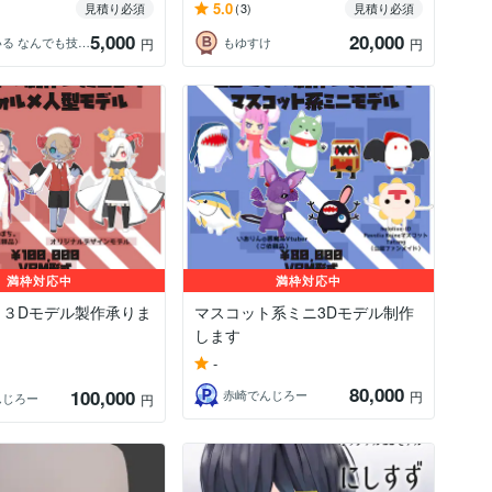
5.0
見積り必須
(3)
見積り必須
5,000
20,000
押手まいる なんでも技術屋Vtuber
もゆすけ
円
円
満枠対応中
満枠対応中
メ３Dモデル製作承りま
マスコット系ミニ3Dモデル制作
します
-
80,000
100,000
赤崎でんじろー
円
んじろー
円