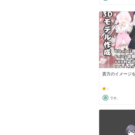
貴方のイメージを
-
ラオ。