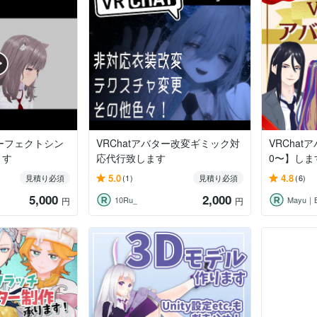
ーフェクトシン
VRChatアバター改変ギミック対
VRChat
ます
応代行致します
0〜】しま
5.0
4.8
見積り必須
(1)
見積り必須
(6)
5,000
2,000
10Ru_
Mayu｜
円
円