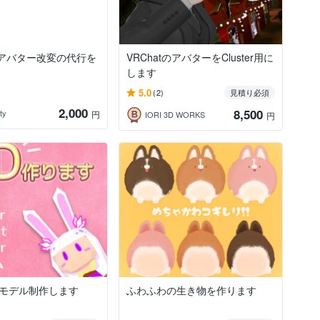
tのアバター改変の代行を
VRChatのアバターをCluster用に
します
5.0
(2)
見積り必須
2,000
8,500
ty
円
IORI 3D WORKS
円
Dモデル制作します
ふわふわの生き物を作ります