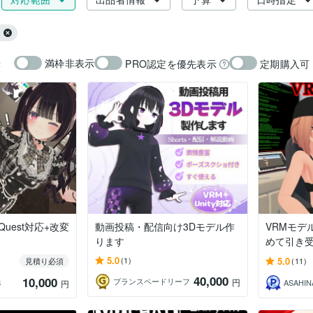
満枠非表示
PRO認定を優先表示
定期購入可
示
uest対応+改変
動画投稿・配信向け3Dモデル作
VRMモデ
ります
めて引き
5.0
5.0
(1)
見積り必須
(11)
40,000
10,000
ブランスペードリーフ
円
S
ASAHIN
円