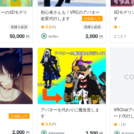
ーの3Dモデリ
初心者さんも！VRCのアバター
3Dモデリ
改変代行します
す
定期購入可
5.0
-
見積り必須
(1)
見積り必須
50,000
2,000
syotyu
どごどぐ
円
円
アバターを代わりに魔改造しま
VRCha
す
ード代行
定期購入可
5.0
-
(7)
(1)
2,000
3,500
円
shionprime
円
莉月031