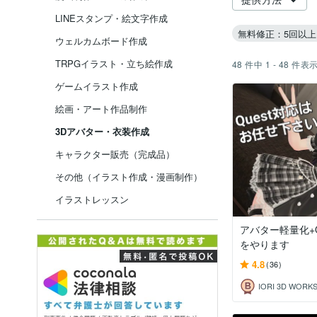
LINEスタンプ・絵文字作成
無料修正：5回以上
ウェルカムボード作成
TRPGイラスト・立ち絵作成
48
件中
1 - 48
件表
ゲームイラスト作成
絵画・アート作品制作
3Dアバター・衣装作成
キャラクター販売（完成品）
その他（イラスト作成・漫画制作）
イラストレッスン
アバター軽量化+Q
をやります
4.8
(36)
IORI 3D WORK