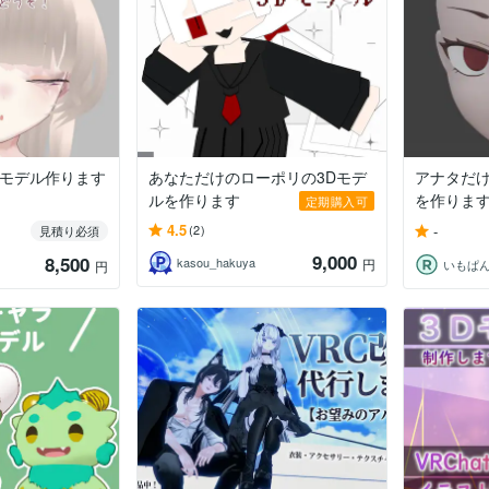
え用モデル作ります
あなただけのローポリの3Dモデ
アナタだけ
ルを作ります
を作りま
定期購入可
4.5
-
(2)
見積り必須
9,000
8,500
kasou_hakuya
円
いもぱ
円