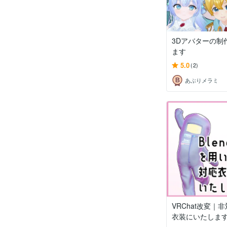
3Dアバターの制
ます
5.0
(2)
あぶりメラミ
VRChat改変｜
衣装にいたしま