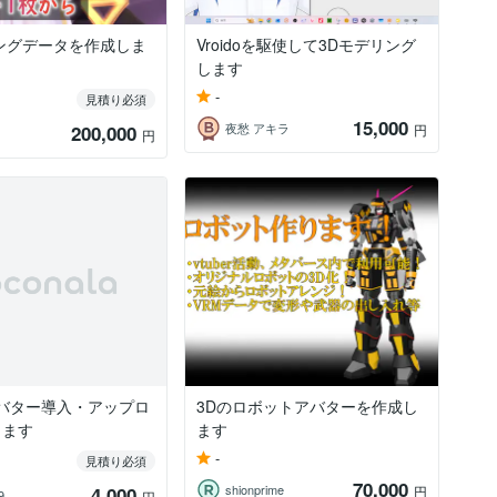
ングデータを作成しま
Vroidoを駆使して3Dモデリング
します
-
見積り必須
15,000
夜愁 アキラ
200,000
円
円
tアバター導入・アップロ
3Dのロボットアバターを作成し
します
ます
-
見積り必須
70,000
shionprime
4,000
円
9
円