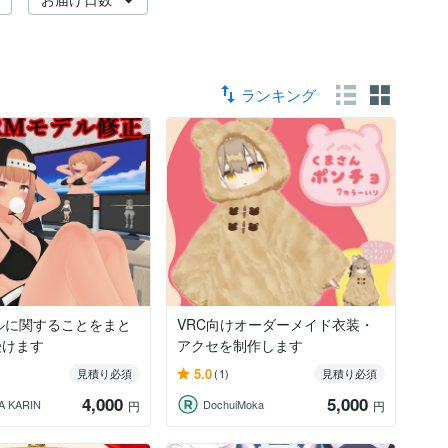
ランキング
ルに関することをまと
VRC向けオーダーメイド衣装・
受けます
アクセを制作します
5.0
見積り必須
(1)
見積り必須
4,000
5,000
A KARIN
DochuiMoka
円
円