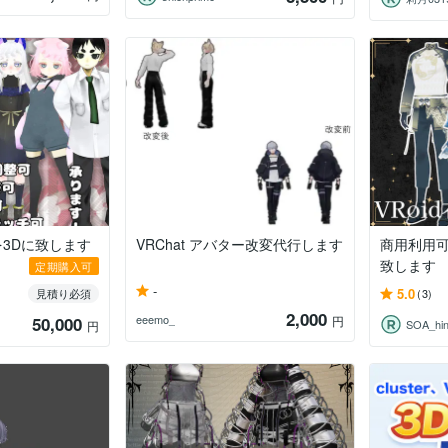
3Dに致します
VRChat アバター改変代行します
商用利用可
致します
定期購入可
-
5.0
見積り必須
(3)
2,000
eeemo_
50,000
円
SOA_hi
円