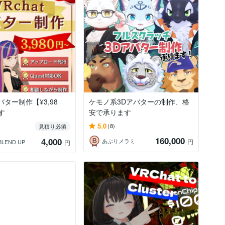
アバター制作【¥3,98
ケモノ系3Dアバターの制作、格
す
安で承ります
5.0
(8)
見積り必須
160,000
4,000
あぶりメラミ
円
BLEND UP
円