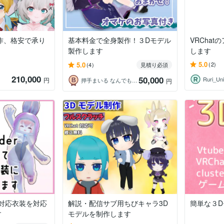
作、格安で承り
基本料金で全身製作！３Dモデル
VRCha
製作します
します
5.0
5.0
(2)
(4)
見積り必須
210,000
50,000
Ruri_Uni
円
押手まいる なんでも技術屋Vtuber
円
非対応衣装を対応
解説・配信サブ用ちびキャラ3D
簡単な３
す
モデルを制作します