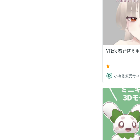
VRoid着せ替
-
小梅 依頼受付中