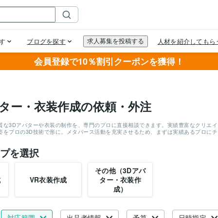
会員登録で10％割引クーポンを獲得！
バター・衣装作成の依頼・外注
質な3Dアバターや衣装の制作を、専門のプロに直接相談できます。実績豊富なクリエイタ
姿をプロの3D技術で形に。メタバース活動を充実させるため、まずは実績あるプロに
プを選択
その他（3Dアバ
成
VR衣装作成
ター・衣装作
成）
対応範囲
出品者情報
予算
日時指定