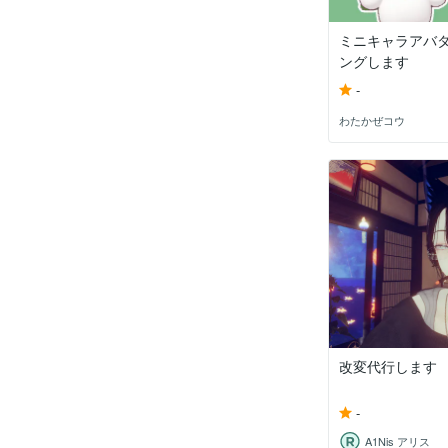
ミニキャラアバタ
ングします
-
わたかぜコウ
改変代行します
-
A1Nis アリス