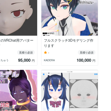
のVRChat用アバター
フルスクラッチ3Dモデリング作
す
ります
-
見積り必須
見積り必須
95,000
100,000
んちゅう
KADERA
円
円