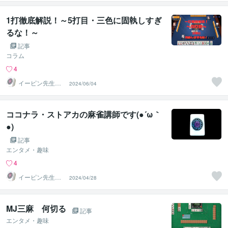
持者
1打徹底解説！～5打目・三色に固執しすぎ
るな！～
記事
コラム
4
イーピン先生＠
2024/06/04
麻雀段位検定保
持者
ココナラ・ストアカの麻雀講師です(●´ω｀
●)
記事
エンタメ・趣味
4
イーピン先生＠
2024/04/28
麻雀段位検定保
持者
MJ三麻 何切る
記事
エンタメ・趣味