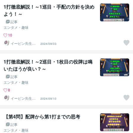
1打徹底解説！～1巡目・手配の方針を決め
よう！～
記事
エンタメ・趣味
10
イーピン先生＠
2024/09/03
麻雀段位検定保
持者
1打徹底解説！～2巡目・1枚目の役牌は鳴
いたほうが良い？～
記事
エンタメ・趣味
8
イーピン先生＠
2024/09/10
麻雀段位検定保
持者
【第4問】配牌から第1打までの思考
記事
エンタメ・趣味