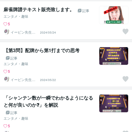
麻雀牌譜テキスト販売致します。
記事
エンタメ・趣味
5
イーピン先生＠
2024/05/24
麻雀段位検定保
持者
【第3問】配牌から第1打までの思考
記事
エンタメ・趣味
5
イーピン先生＠
2024/05/22
麻雀段位検定保
持者
「シャンテン数が一瞬でわかるようになる
と何が良いのか❓」を解説
記事
エンタメ・趣味
5