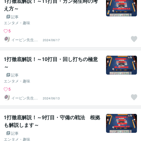
1打徹底解説！～11打目・カン発生時の考
え方～
記事
エンタメ・趣味
5
イーピン先生＠
2024/06/17
麻雀段位検定保
持者
1打徹底解説！～10打目・回し打ちの極意
～
記事
エンタメ・趣味
5
イーピン先生＠
2024/06/13
麻雀段位検定保
持者
1打徹底解説！～9打目・守備の戦法 根拠
も解説します～
記事
エンタメ・趣味