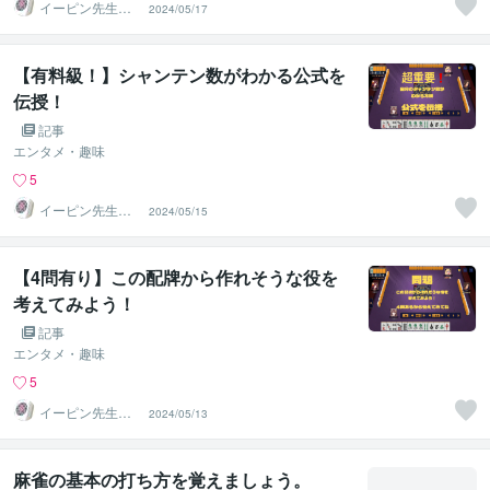
イーピン先生＠
2024/05/17
麻雀段位検定保
持者
【有料級！】シャンテン数がわかる公式を
伝授！
記事
エンタメ・趣味
5
イーピン先生＠
2024/05/15
麻雀段位検定保
持者
【4問有り】この配牌から作れそうな役を
考えてみよう！
記事
エンタメ・趣味
5
イーピン先生＠
2024/05/13
麻雀段位検定保
持者
麻雀の基本の打ち方を覚えましょう。