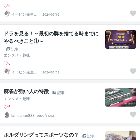
6
イーピン先生＠
2024/05/16
麻雀段位検定保
持者
ドラを見る！～最初の牌を捨てる時までに
やるべきこと①～
記事
エンタメ・趣味
6
イーピン先生＠
2024/05/09
麻雀段位検定保
持者
麻雀が強い人の特徴
記事
エンタメ・趣味
6
tamochan888
2022/11/03
ボルダリングってスポーツなの？
記事