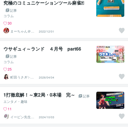
究極のコミュニケーションツール麻雀🀄
記事
コラム
30
まーちゃん＠霊
2022/12/01
視13年2600人以
上鑑定
ウサギュィ～ランド ４月号 part66
記事
コラム
25
町田うさぎ✨閃
2026/04/04
光の幸せ届け人
♡怪談師⛩️
1打徹底解！～東2局・0本場 完～
記事
エンタメ・趣味
11
イーピン先生＠
2024/10/03
麻雀段位検定保
持者