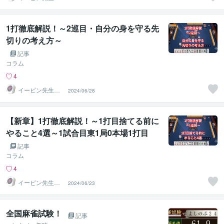
麻雀段位検定保
持者
1打徹底解説！～2巡目・自分の身を守る先
切りの考え方～
記事
コラム
4
イーピン先生＠
2024/06/28
麻雀段位検定保
持者
【新章】1打徹底解説！～1打目捨てる前に
やること4選～1試合目東1局0本場1打目
記事
コラム
4
イーピン先生＠
2024/06/23
麻雀段位検定保
持者
全国麻雀試験！
記事