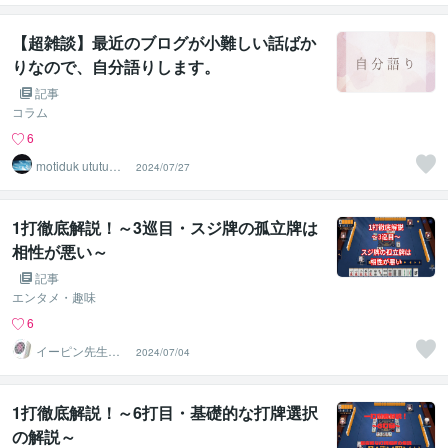
持者
【超雑談】最近のブログが小難しい話ばか
りなので、自分語りします。
記事
コラム
6
motiduk ututu
2024/07/27
望月 現
1打徹底解説！～3巡目・スジ牌の孤立牌は
相性が悪い～
記事
エンタメ・趣味
6
イーピン先生＠
2024/07/04
麻雀段位検定保
持者
1打徹底解説！～6打目・基礎的な打牌選択
の解説～