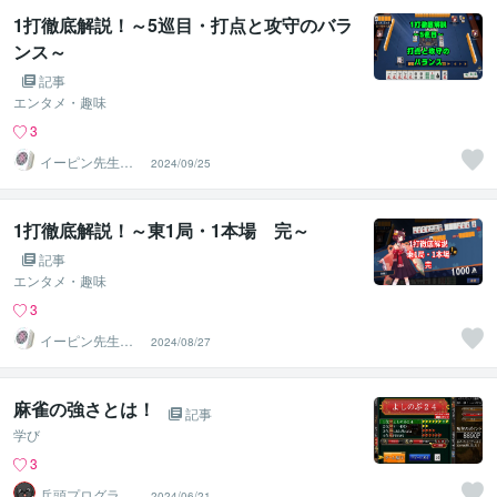
1打徹底解説！～5巡目・打点と攻守のバラ
ンス～
記事
エンタメ・趣味
3
イーピン先生＠
2024/09/25
麻雀段位検定保
持者
1打徹底解説！～東1局・1本場 完～
記事
エンタメ・趣味
3
イーピン先生＠
2024/08/27
麻雀段位検定保
持者
麻雀の強さとは！
記事
学び
3
兵頭プログラム
2024/06/21