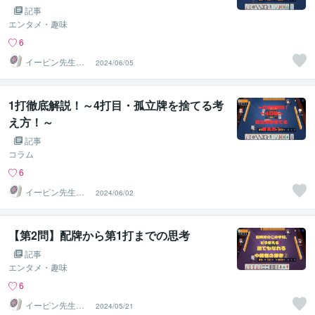
記事
エンタメ・趣味
6
イーピン先生＠
2024/06/05
麻雀段位検定保
持者
1打徹底解説！～4打目・孤立牌を捨てる考
え方！～
記事
コラム
6
イーピン先生＠
2024/06/02
麻雀段位検定保
持者
【第2問】配牌から第1打までの思考
記事
エンタメ・趣味
6
イーピン先生＠
2024/05/21
麻雀段位検定保