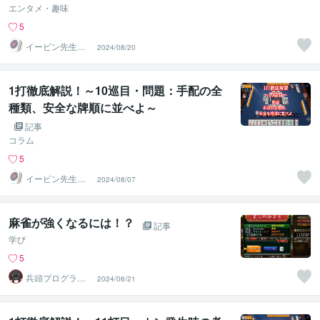
エンタメ・趣味
5
イーピン先生＠
2024/08/20
麻雀段位検定保
持者
1打徹底解説！～10巡目・問題：手配の全
種類、安全な牌順に並べよ～
記事
コラム
5
イーピン先生＠
2024/08/07
麻雀段位検定保
持者
麻雀が強くなるには！？
記事
学び
5
兵頭プログラム
2024/06/21
研究所