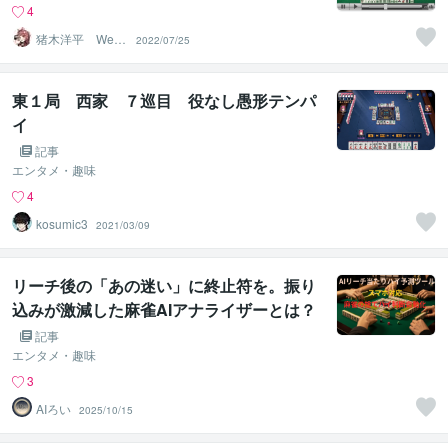
4
猪木洋平 Web
2022/07/25
小説 短納期対
応可能
東１局 西家 ７巡目 役なし愚形テンパ
イ
記事
エンタメ・趣味
4
kosumic3
2021/03/09
リーチ後の「あの迷い」に終止符を。振り
込みが激減した麻雀AIアナライザーとは？
記事
エンタメ・趣味
3
AIろい
2025/10/15