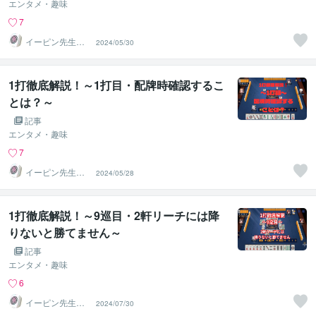
エンタメ・趣味
7
イーピン先生＠
2024/05/30
麻雀段位検定保
持者
1打徹底解説！～1打目・配牌時確認するこ
とは？～
記事
エンタメ・趣味
7
イーピン先生＠
2024/05/28
麻雀段位検定保
持者
1打徹底解説！～9巡目・2軒リーチには降
りないと勝てません～
記事
エンタメ・趣味
6
イーピン先生＠
2024/07/30
麻雀段位検定保