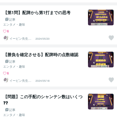
持者
【第1問】配牌から第1打までの思考
記事
エンタメ・趣味
6
イーピン先生＠
2024/05/20
麻雀段位検定保
持者
【勝負を確定させる】配牌時の点数確認
記事
エンタメ・趣味
6
イーピン先生＠
2024/05/18
麻雀段位検定保
持者
【問題】この手配のシャンテン数はいくつ
❓❓
記事
エンタメ・趣味