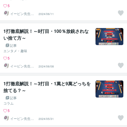
5
イーピン先生＠
2024/06/11
麻雀段位検定保
持者
1打徹底解説！～8打目・100％放銃されな
い捨て方～
記事
エンタメ・趣味
5
イーピン先生＠
2024/06/08
麻雀段位検定保
持者
1打徹底解説！～3打目・1萬と9萬どっちを
捨てる？～
記事
コラム
5
イーピン先生＠
2024/05/31
麻雀段位検定保
持者