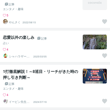
記事
エンタメ・趣味
5
やんさく
2022/08/15
恋愛以外の楽しみ
記事
占い
4
シャハラザード
2025/03/05
沙織
1打徹底解説！～8巡目・リーチがきた時の
押し引き判断～
記事
エンタメ・趣味
4
イーピン先生＠
2024/07/19
麻雀段位検定保
持者