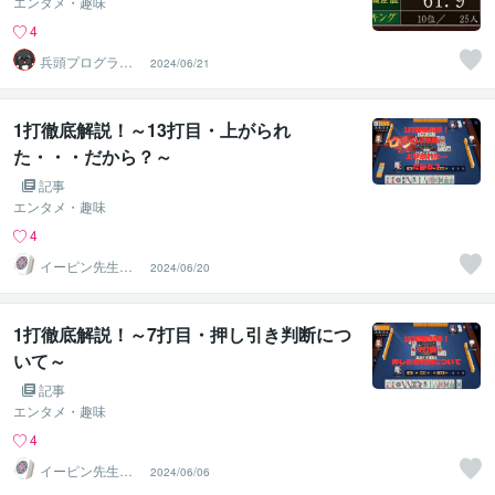
エンタメ・趣味
4
兵頭プログラム
2024/06/21
研究所
1打徹底解説！～13打目・上がられ
た・・・だから？～
記事
エンタメ・趣味
4
イーピン先生＠
2024/06/20
麻雀段位検定保
持者
1打徹底解説！～7打目・押し引き判断につ
いて～
記事
エンタメ・趣味
4
イーピン先生＠
2024/06/06
麻雀段位検定保