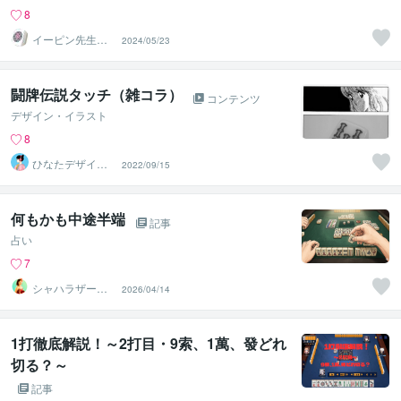
8
イーピン先生＠
2024/05/23
麻雀段位検定保
持者
闘牌伝説タッチ（雑コラ）
コンテンツ
デザイン・イラスト
8
ひなたデザイン
2022/09/15
ラボ（初心者歓
迎）
何もかも中途半端
記事
占い
7
シャハラザード
2026/04/14
沙織
1打徹底解説！～2打目・9索、1萬、發どれ
切る？～
記事