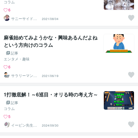
コラム
6
サニーサイドア
2021/08/04
ップ代表 神部
☆さとり
麻雀始めてみようかな・興味あるんだよね
という方向けのコラム
記事
エンタメ・趣味
6
サラリーマン雀
2021/06/19
士
1打徹底解！～6巡目・オリる時の考え方～
記事
コラム
5
イーピン先生＠
2024/09/30
麻雀段位検定保
持者