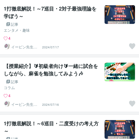
1打徹底解説！～7巡目・2対子最強理論を
学ぼう～
記事
エンタメ・趣味
4
イーピン先生＠
2024/07/17
麻雀段位検定保
持者
【授業紹介】🔰初級者向け🔰一緒に試合を
しながら、麻雀を勉強してみよう🎶
記事
コラム
4
イーピン先生＠
2024/07/16
麻雀段位検定保
持者
1打徹底解説！～6巡目・二度受けの考え方
～
記事