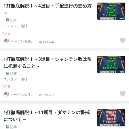
1打徹底解説！～4巡目・手配進行の進め方
～
記事
エンタメ・趣味
5
イーピン先生＠
2024/09/23
麻雀段位検定保
持者
1打徹底解説！～3巡目・シャンテン数は常
に把握すること～
記事
エンタメ・趣味
5
イーピン先生＠
2024/09/14
麻雀段位検定保
持者
1打徹底解説！～11巡目・ダマテンの警戒
について～
記事