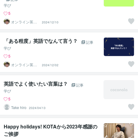
学び
5
オンライン英会
2024/12/10
話講師Hazuki
「ある程度」英語でなんて言う？
記事
学び
5
オンライン英会
2024/12/02
話講師Hazuki
英語でよく使いたい言葉は？
記事
学び
5
Take hiro
2024/04/13
Happy holidays! KOTAから2023年感謝の
ご挨拶