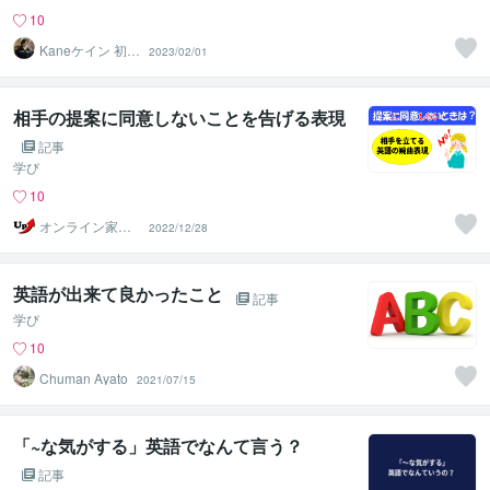
10
Kaneケイン 初心
2023/02/01
者のための英会
話講師
相手の提案に同意しないことを告げる表現
記事
学び
10
オンライン家庭
2022/12/28
教師のUp先生
英語が出来て良かったこと
記事
学び
10
Chuman Ayato
2021/07/15
「~な気がする」英語でなんて言う？
記事