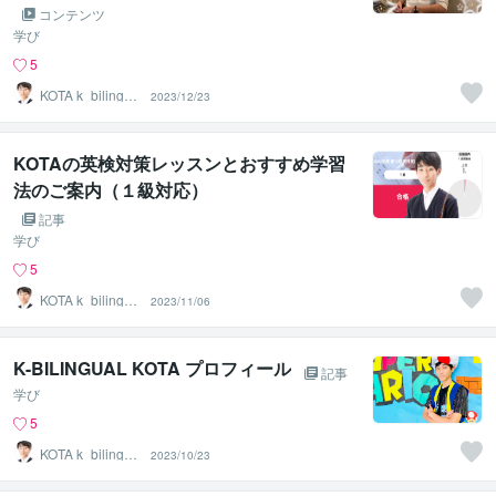
コンテンツ
学び
5
KOTA k_bilingua
2023/12/23
l
KOTAの英検対策レッスンとおすすめ学習
法のご案内（１級対応）
記事
学び
5
KOTA k_bilingua
2023/11/06
l
K-BILINGUAL KOTA プロフィール
記事
学び
5
KOTA k_bilingua
2023/10/23
l