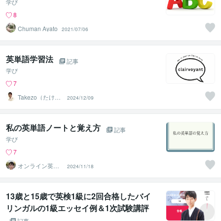
学び
8
Chuman Ayato
2021/07/06
英単語学習法
記事
学び
7
Takezo（たけぞ
2024/12/09
う）
私の英単語ノートと覚え方
記事
学び
7
オンライン英会
2024/11/18
話講師Hazuki
13歳と15歳で英検1級に2回合格したバイ
リンガルの1級エッセイ例＆1次試験講評
記事