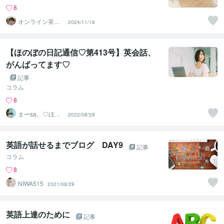
8
オンライン英会
2024/11/18
話講師Hazuki
【ほのぼの日記通信♡第413号】英会話、
がんばってます♡
記事
コラム
8
まーsa。♡ほの
2022/08/28
ぼのブログ毎日
配信♡
英語が話せるまでブログ DAY9
記事
コラム
8
NIWA515
2021/08/29
英語上達のために
記事