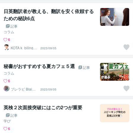
日英翻訳者が教える、翻訳を安く依頼する
ための秘訣6点
記事
コラム
6
KOTA k_bilingua
2023/09/05
l
秘書がおすすめする夏カフェ５選
記事
コラム
6
ブレラビ BlaiRa
2023/09/05
by
英検２次面接突破にはこの2つが重要
記事
学び
6