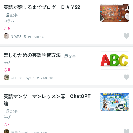
英語が話せるまでブログ ＤＡＹ22
記事
コラム
5
NIWA515
2022/02/05
楽しむための英語学習方法
記事
学び
5
Chuman Ayato
2021/07/18
英語マンツーマンレッスン⑨ ChatGPT
編
記事
学び
4
西田玄一郎