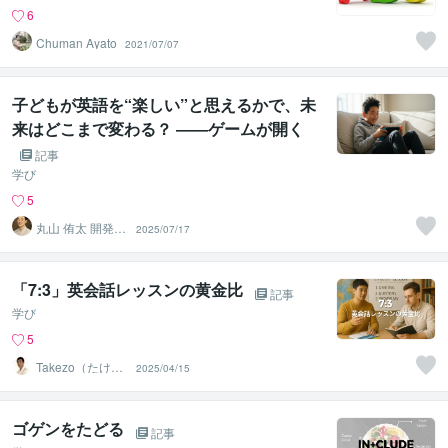
6
Chuman Ayato
2021/07/07
子どもが英語を“楽しい”と思えるかで、未
来はどこまで変わる？ ――ゲームが開く
〈内発的動機づけ〉の扉――
記事
学び
5
丸山 侑太 開発・
2025/07/17
マーケティング
「7:3」英会話レッスンの黄金比
記事
学び
5
Takezo（たけぞ
2025/04/15
う）
ゴゲンをたどる
記事