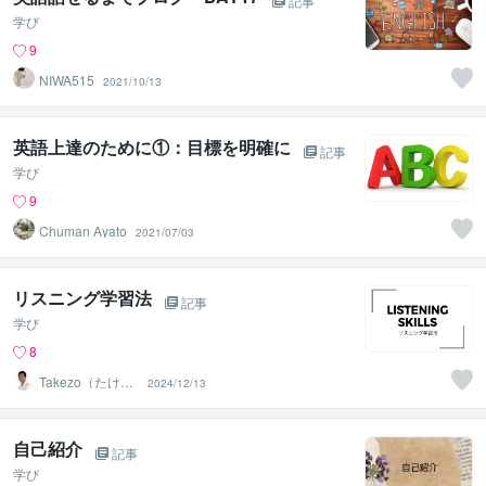
記事
学び
9
NIWA515
2021/10/13
英語上達のために①：目標を明確に
記事
学び
9
Chuman Ayato
2021/07/03
リスニング学習法
記事
学び
8
Takezo（たけぞ
2024/12/13
う）
自己紹介
記事
学び