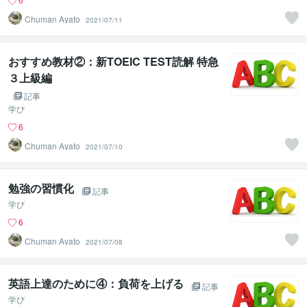
Chuman Ayato
2021/07/11
おすすめ教材②：新TOEIC TEST読解 特急
３上級編
記事
学び
6
Chuman Ayato
2021/07/10
勉強の習慣化
記事
学び
6
Chuman Ayato
2021/07/08
英語上達のために④：負荷を上げる
記事
学び