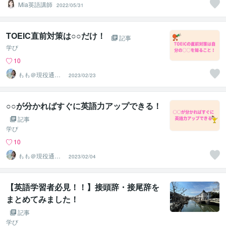
Mia英語講師
2022/05/31
TOEIC直前対策は○○だけ！
記事
学び
10
もも＠現役通
2023/02/23
訳・翻訳（英
韓）
○○が分かればすぐに英語力アップできる！
記事
学び
10
もも＠現役通
2023/02/04
訳・翻訳（英
韓）
【英語学習者必見！！】接頭辞・接尾辞を
まとめてみました！
記事
学び