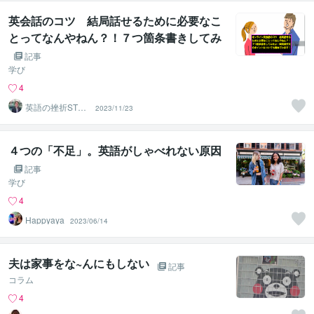
英会話のコツ 結局話せるために必要なこ
とってなんやねん？！７つ箇条書きしてみ
たよ！瞬間英作文のポイントについても触
記事
れています！
学び
4
英語の挫折STO
2023/11/23
P！伴走コーチ中
村
４つの「不足」。英語がしゃべれない原因
記事
学び
4
Happyaya
2023/06/14
夫は家事をな~んにもしない
記事
コラム
4