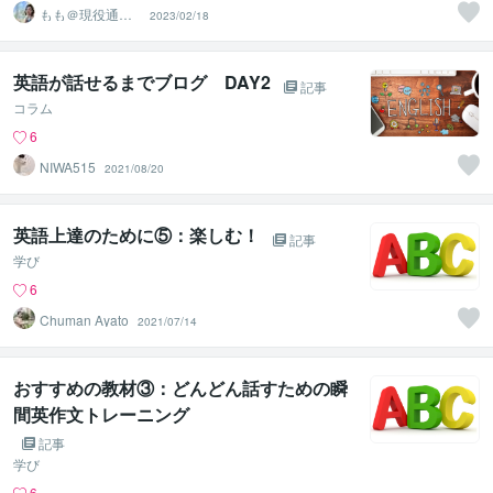
もも＠現役通
2023/02/18
訳・翻訳（英
韓）
英語が話せるまでブログ DAY2
記事
コラム
6
NIWA515
2021/08/20
英語上達のために⑤：楽しむ！
記事
学び
6
Chuman Ayato
2021/07/14
おすすめの教材③：どんどん話すための瞬
間英作文トレーニング
記事
学び
6