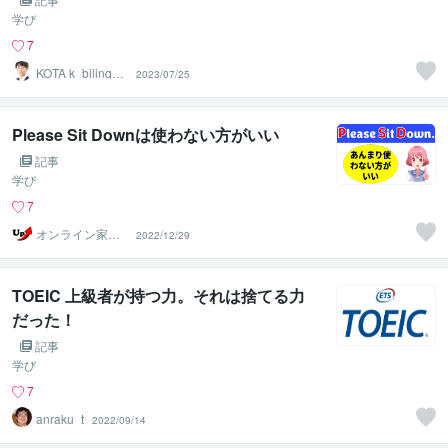
学び
7
KOTA k_bilingua
2023/07/25
l
Please Sit Downは使わない方がいい
記事
学び
7
オンライン家庭
2022/12/29
教師のUp先生
TOEIC 上級者が持つ力。それは捨てる力
だった！
記事
学び
7
anraku_t
2022/09/14