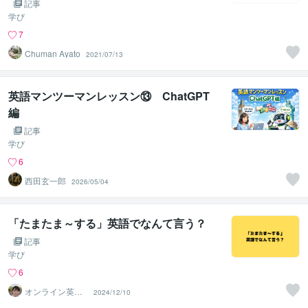
記事
学び
7
Chuman Ayato
2021/07/13
英語マンツーマンレッスン⑬ ChatGPT
編
記事
学び
6
西田玄一郎
2026/05/04
「たまたま～する」英語でなんて言う？
記事
学び
6
オンライン英会
2024/12/10
話講師Hazuki