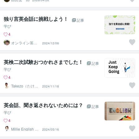
2026/04/26
独り言英会話に挑戦しよう！
記事
学び
4
オンライン英会
2024/12/06
話講師Hazuki
英検二次試験おつかれさまでした！
記事
学び
4
Takezo（たけぞ
2024/11/18
う）
英会話、聞き返されないためには？
記事
学び
4
Millie English Co
2024/05/16
ach