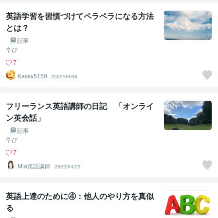
英語学習を習慣づけてペラペラになる方法
とは？
記事
学び
7
Kassy5150
2022/09/06
フリーランス英語講師の日記 「オンライ
ン英会話」
記事
学び
7
Mia英語講師
2022/04/23
英語上達のために④：他人のやり方を真似
る