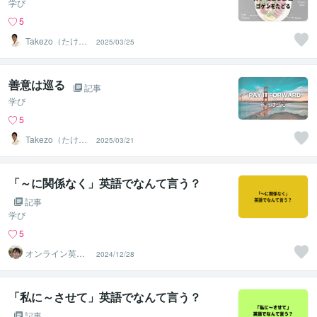
学び
5
Takezo（たけぞ
2025/03/25
う）
善意は巡る
記事
学び
5
Takezo（たけぞ
2025/03/21
う）
「～に関係なく」英語でなんて言う？
記事
学び
5
オンライン英会
2024/12/28
話講師Hazuki
「私に～させて」英語でなんて言う？
記事