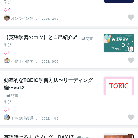
学び
9
オンライン英会
2024/12/15
話講師Hazuki
【英語学習のコツ】と自己紹介🖊
記事
学び
9
小島｜小島学習
2023/10/05
塾（２６年目）
効率的なTOEIC学習方法〜リーディング
編〜vol.2
記事
学び
9
もも＠現役通
2022/11/16
訳・翻訳（英
韓）
英語話せるまでブログ DAY17