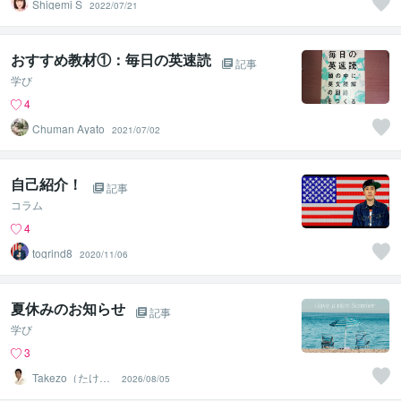
Shigemi S
2022/07/21
おすすめ教材①：毎日の英速読
記事
学び
4
Chuman Ayato
2021/07/02
自己紹介！
記事
コラム
4
togrind8
2020/11/06
夏休みのお知らせ
記事
学び
3
Takezo（たけぞ
2026/08/05
う）