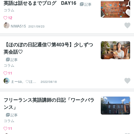
英語は話せるまでブログ DAY16
記事
コラム
12
NIWA515
2021/09/23
【ほのぼの日記通信♡第403号】少しずつ
英会話♡
記事
コラム
11
まーsa。♡ほの
2022/08/18
ぼのブログ毎日
配信♡
フリーランス英語講師の日記「ワークバラ
ンス」
記事
コラム
11