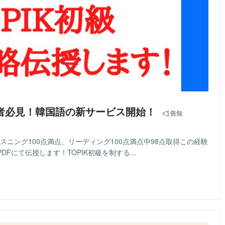
心者必見！韓国語の新サービス開始！
告知
、リスニング100点満点、リーディング100点満点中98点取得この経験
Fにて伝授します！TOPIK初級を制する...
）