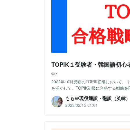
TOPIK１受験者・韓国語初
学び
2022年10月受験のTOPIK初級において
を活かして、TOPIK初級に合格する戦略をPD
もも＠現役通訳・翻訳（英韓
2023/02/15 01:01