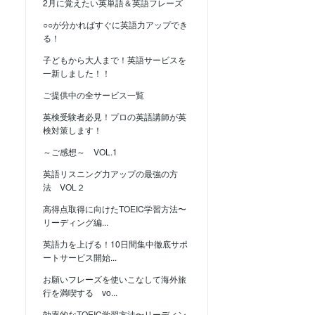
2月に覚えたい英単語＆英語フレーズ
○○が分かればすぐに英語力アップでき
る！
子どもから大人まで！英語サービスを
一新しました！！
ご提供中の全サービス一覧
英検受験者必見！プロの英語講師が英
検対策します！
～ご感想～ VOL.1
英語リスニング力アップの最強の方
法 VOL２
高得点取得に向けたTOEIC学習方法〜
リーディング編...
英語力を上げる！10日間集中徹底サポ
ートサービス開始...
お願いフレーズを使いこなして海外旅
行を満喫する vo...
効率的なTOEIC学習方法〜リーディン