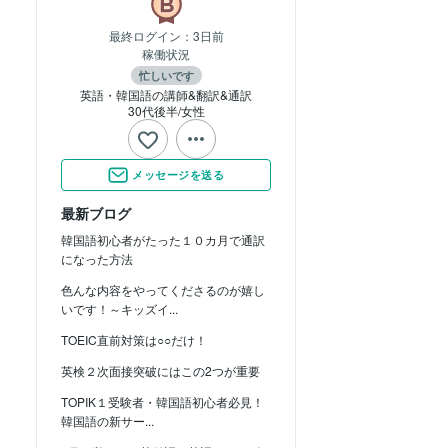
最終ログイン：
3日前
稼働状況
忙しいです
英語・韓国語の講師&翻訳&通訳
30代後半
女性
メッセージを送る
最新ブログ
韓国語初心者がたった１０カ月で通訳
になった方法
色んな内容をやってくださるのが嬉し
いです！～キッズイ...
TOEIC直前対策は○○だけ！
英検２次面接突破にはこの2つが重要
TOPIK１受験者・韓国語初心者必見！
韓国語の新サー...