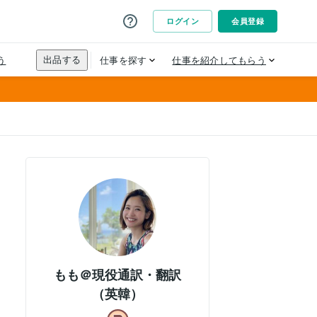
もも＠現役通訳・翻訳
（英韓）