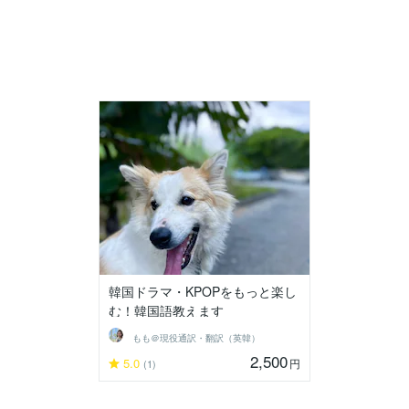
韓国ドラマ・KPOPをもっと楽し
む！韓国語教えます
もも＠現役通訳・翻訳（英韓）
2,500
5.0
円
(1)