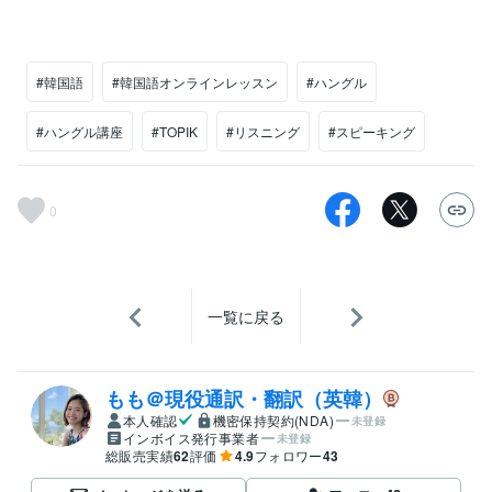
#韓国語
#韓国語オンラインレッスン
#ハングル
#ハングル講座
#TOPIK
#リスニング
#スピーキング
0
一覧に戻る
もも＠現役通訳・翻訳（英韓）
本人確認
機密保持契約(NDA)
未登録
インボイス発行事業者
未登録
総販売実績
62
評価
4.9
フォロワー
43