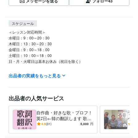
メッセージを送る
フォロー
43
スケジュール
＜レッスン対応時間＞

水曜日：9：00～20：30

木曜日：13：30～20：30

金曜日：9：00～18：00

土曜日：10：00～18：00

日・月・火曜日は基本お休み（祝日を除く）

時間についてはお気軽にお問い合わせください♪

出品者の実績をもっと見る
翻訳に関して：

作業は基本的に平日行っており、土日はメッセージの確認・見積りのみ
出品者の人気サービス
行っております。
資格・検定
自作曲・好きな歌・プロフ！
子供
ファイナンシャルプランナー1級
取得年 : 2015年
英⇄日←韓の翻訳します 歌詞
べる
TOEIC895
取得年 : 2017年
に込められた気持ちを丁寧か
ォニ
4.9
(31)
5,000
円
4.9
つ分かりやすく迅速に翻訳し
定期
得意分野
ます
等