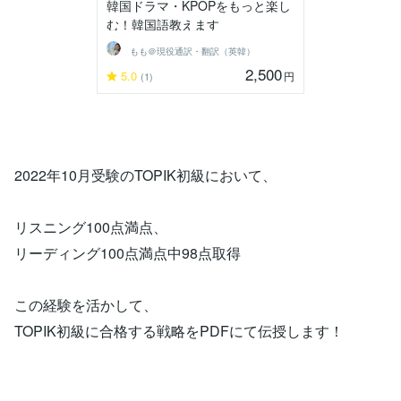
韓国ドラマ・KPOPをもっと楽し
む！韓国語教えます
もも＠現役通訳・翻訳（英韓）
2,500
5.0
円
(1)
2022年10月受験のTOPIK初級において、
リスニング100点満点、
リーディング100点満点中98点取得
この経験を活かして、
TOPIK初級に合格する戦略をPDFにて伝授します！