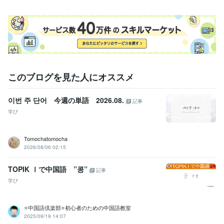
ライティング・翻訳
勉強法、英会話、翻訳、コンサルなど
英語 海外
学習指導・資格・キャリア相談
就活、転職、勉強法、海外留学
海外留学 就活 転職
このブログを見た人にオススメ
이번 주 단어 今週の単語 2026.08.
記事
学び
Tomochatomocha
2026/08/06 02:15
TOPIK Ⅰで中国語 ”콩”
記事
学び
⭐中国語倶楽部⭐初心者のための中国語教室
2025/09/19 14:07