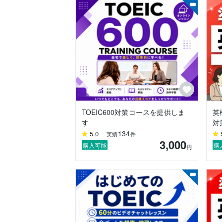
まずはお気軽にお問い合わせください♪

【経歴・資格】

▪️2013年3月〜　大手英会話スクール講師

▪️英検１級、TOEIC980

▪️小学生から70代の方まで、個人レッス
よろしくお願いします！
TOEIC600対策コースを提供しま
英
す
対
134
5.0
実績
件
3,000
購入可能
購
円