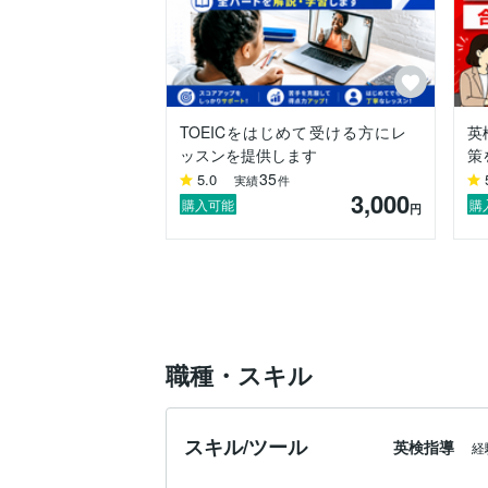
TOEICをはじめて受ける方にレ
英
ッスンを提供します
策
35
5.0
実績
件
3,000
購入可能
購
円
職種・スキル
スキル/ツール
英検指導
経