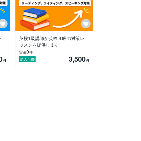
策
英検1級講師が英検３級の対策レ
ッスンを提供します
0
実績
件
0
3,500
購入可能
円
円