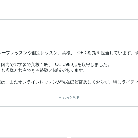
ープレッスンや個別レッスン、英検、TOEIC対策を担当しています。現
内での学習で英検１級、TOEIC980点を取得しました。

も皆様と共有できる経験と知識があります。

た頃は、まだオンラインレッスンが現在ほど普及しておらず、特にライテ
通い、高額な費用を払ってプライベートレッスンを受講していました。
もっと見る
ったレッスンを受講できたら・・・

を始めようと思ったきっかけです。

学習したい、外国人との英会話には抵抗があるけど日本人なら、などなど