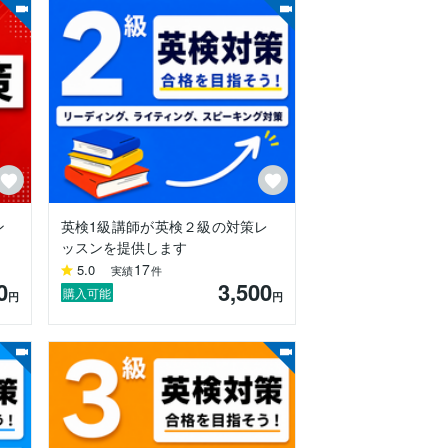
ン
英検1級講師が英検２級の対策レ
ッスンを提供します
17
5.0
実績
件
0
3,500
購入可能
円
円