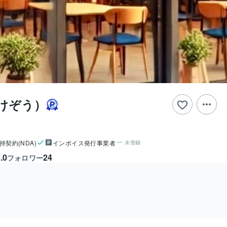
たけぞう）
持契約(NDA)
インボイス発行事業者
未登録
.0
24
フォロワー