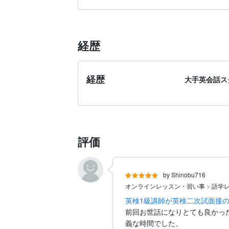
経歴
経歴
大手英会話ス
評価
by Shinobu716
オンラインレッスン・習い事
>
語学
英検1級講師が英検二次試面接の
前回お世話になりとても良かっ
義な時間でした、