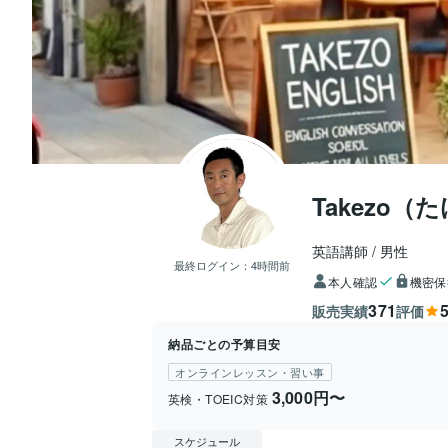
Takezo（
英語講師
男性
最終ログイン：
4時間前
本人確認
機密保
371
5
販売実績
評価
納品ごとの予算目安
オンラインレッスン・習い事
3,000円〜
英検・TOEIC対策
スケジュール