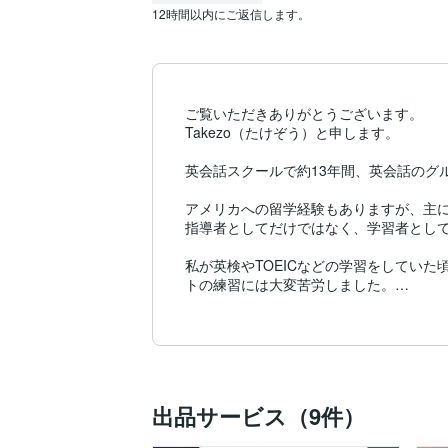
12時間以内にご返信します。
ご覧いただきありがとうございます。

Takezo（たけぞう）と申します。

英会話スクールで約13年間、英会話のグル
アメリカへの留学経験もありますが、主に国
指導者としてだけではなく、学習者として
私が英検やTOEICなどの学習をしてい
トの練習には大変苦労しました。

英検の面接対策のために英会話スクールに
自宅で好きな時間に手頃な価格で希望に沿
そんな自身の経験が、ココナラでサービス
出品サービス（9件）
英検、TOEIC対策、イチから英文法を
ます。
