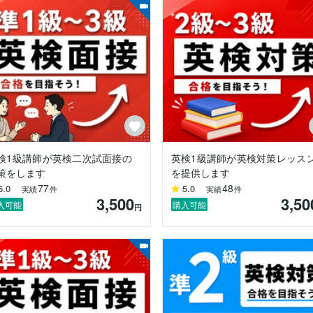
ンから30名のグループレッスンまで指導経験あり

検1級講師が英検二次試面接の
英検1級講師が英検対策レッス
策をします
を提供します
77
48
5.0
5.0
実績
件
実績
件
3,500
3,50
入可能
購入可能
円