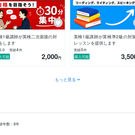
検1級講師が英検二次面接の対
英検1級講師が英検準2級の対
をします
レッスンを提供します
4
0
5.0
実績
件
実績
件
2,000
3,50
入可能
購入可能
円
もっと見る
験年数：8年