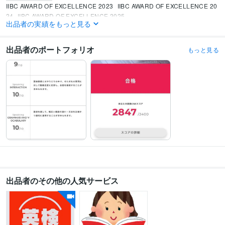
IIBC AWARD OF EXCELLENCE 2023
IIBC AWARD OF EXCELLENCE 20
24
IIBC AWARD OF EXCELLENCE 2025
出品者の実績をもっと見る
資格・検定
実用英語技能検定1級
取得年 : 2018年
出品者のポートフォリオ
もっと見る
TOEIC
取得年 : 2025年
キャリアコンサルタント
取得年 : 2025年
語学力
英語
ビジネスレベル
出品者のその他の人気サービス