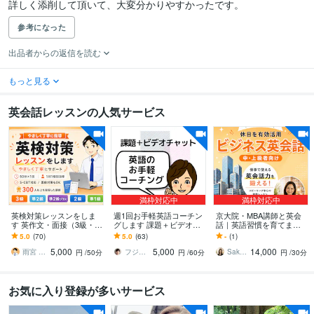
詳しく添削して頂いて、大変分かりやすかったです。
参考になった
出品者からの返信を読む
もっと見る
英会話レッスンの人気サービス
満枠対応中
満枠対応中
英検対策レッスンをしま
週1回お手軽英語コーチン
京大院・MBA講師と英会
す 英作文・面接（3級・準
グします 課題＋ビデオカ
話｜英語習慣を育てます
2級・2級・準1級）・S-C
ウンセリングで質疑応答
米国高卒・京大院・MB
5.0
(70)
5.0
(63)
-
(1)
BTも対応
＋軌道修正
A・TOEIC985講師とビジ
5,000
5,000
14,000
ネス英語
雨宮 大和｜英語の家庭教師／個別指導
フジワラサチヨ
Sakura｜休日ビジネス英会話
円
/50分
円
/60分
円
/30分
お気に入り登録が多いサービス