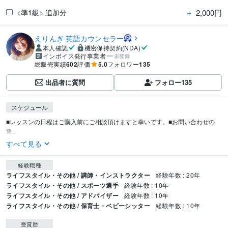
＋
2,000円
<準1級> 追加分
えりんぎ 英語カウンセラー
本人確認
機密保持契約(NDA)
インボイス発行事業者
未登録
総販売実績
602
評価
5.0
フォロワー
135
出品者に質問
フォロー
135
スケジュール
■レッスンの日程はご購入前にご相談頂けますと幸いです。■お問い合わせの
返...
すべて見る
経験職種
ライフスタイル・その他 / 講師・インストラクター
経験年数 : 20年
ライフスタイル・その他 / スポーツ選手
経験年数 : 10年
ライフスタイル・その他 / アドバイザー
経験年数 : 10年
ライフスタイル・その他 / 保育士・ベビーシッター
経験年数 : 10年
受賞歴