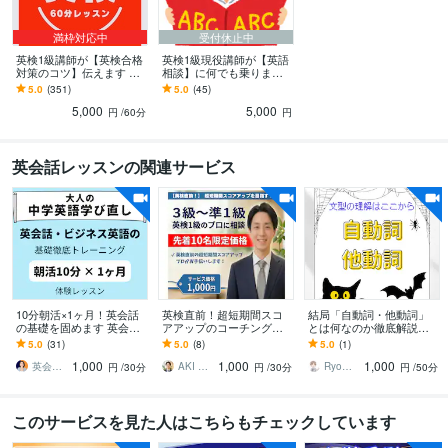
満枠対応中
受付休止中
英検1級講師が【英検合格
英検1級現役講師が【英語
対策のコツ】伝えます ★1
相談】に何でも乗ります
次対策！CBT対策！2次面
★英語の悩みスッキリ解
5.0
(351)
5.0
(45)
接対策！学習相談も可能
決！対面レッスンにて受
5,000
5,000
です★
付中★
円
/60分
円
英会話レッスンの関連サービス
10分朝活×1ヶ月！英会話
英検直前！超短期間スコ
結局「自動詞・他動詞」
の基礎を固めます 英会話
アアップのコーチングを
とは何なのか徹底解説し
に必須【大人の中学英
します ☆実績作り限定価
ます 模試で英語満点を取
5.0
(31)
5.0
(8)
5.0
(1)
語】徹底トレーニング（3
格（先着10名） ☆プロ
った生徒をもつ現役塾講
1,000
1,000
1,000
0分体験）
のアドバイス
師がスライドで解説！
英会話・ビジネス英語の基礎専門トレーナー
AKI 英検合格のプロ
Ryo｜“英文法特化型”現役塾講師
円
/30分
円
/30分
円
/50分
このサービスを見た人はこちらもチェックしています