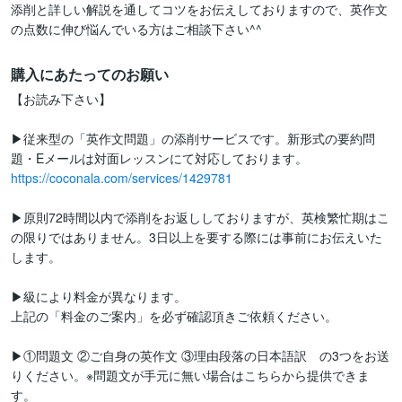
添削と詳しい解説を通してコツをお伝えしておりますので、英作文
の点数に伸び悩んでいる方はご相談下さい^^ 
購入にあたってのお願い
【お読み下さい】

▶従来型の「英作文問題」の添削サービスです。新形式の要約問
https://coconala.com/services/1429781
▶原則72時間以内で添削をお返ししておりますが、英検繁忙期はこ
の限りではありません。3日以上を要する際には事前にお伝えいた
します。

▶級により料金が異なります。

上記の「料金のご案内」を必ず確認頂きご依頼ください。

▶①問題文 ②ご自身の英作文 ③理由段落の日本語訳　の3つをお送
りください。※問題文が手元に無い場合はこちらから提供できま
す。
