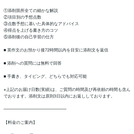
①添削箇所全ての細かな解説

②項目別の予想点数

③点数予想に基いた具体的なアドバイス

④得点を上げる書き方のコツ

⑤添削後の自己学習の仕方

■ 英作文のお預かり後72時間以内を目安に添削文を返信

■ 添削への質問には無料で回答

■ 手書き、タイピング、どち‪らでも対応可能

※上記のお届け日数(実績)は、ご質問の時間及び再依頼の時間も含ん
でおります。添削文は原則3日以内にお返ししております。

━━━━━━━━━━━━━━━

【料金のご案内】
