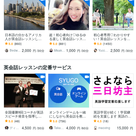
日本語の分かるアメリカ
超！初心者向け♡ゆるゆ
初心者専用♡わかりやす
人が英会話レッスンしま
る楽しく英会話レッスン
い！英会話レッスンをし
す アメリカ出身でTEFL有
します あなたのペースで
ます 英会話の約8割は中学
5.0
(893)
5.0
(881)
5.0
(1450)
資格者が生きた英語を教
ゆるゆる英会話レッスン
英語！ゲーム感覚のメソ
2,000
1,000
2,500
えますよ
♡
ッドで楽しく上達♪
Bedwards13
Misaki_ Michelle
Yucca（ゆっか）
円
/30分
円
/30分
円
/30分
英会話レッスンの定番サービス
全国優勝9回コーチが英語
オンラインゲームを一緒
英語学習が続く！学習継
スピーチ発音を指導しま
にしながら英会話を教え
続を支援します 英語の勉
す 【全国優勝9回】伝わる
ます 全くの初心者のお子
強がなかなか続かない人
5.0
(48)
5.0
(756)
4.5
(18)
発音・スピーチの専門指
様でも安心！ゲームで楽
にお薦め
4,500
4,000
15,000
導
しく学びましょう！
ディーツ｜全国優勝9回英語スピーチコーチ
Takashi 英会話講師
maoxing
円
/30分
円
/60分
円