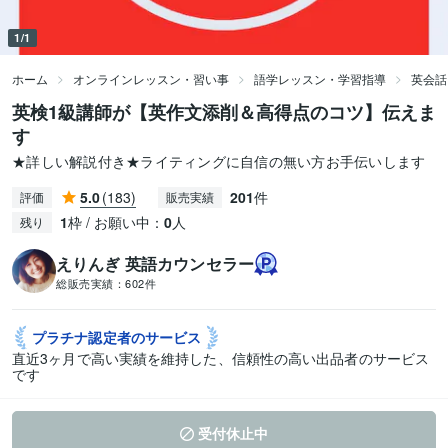
1/1
ホーム
オンラインレッスン・習い事
語学レッスン・学習指導
英会話
英検1級講師が【英作文添削＆高得点のコツ】伝えま
す
★詳しい解説付き★ライティングに自信の無い方お手伝いします
5.0
(183)
201
件
評価
販売実績
1
枠 / お願い中：
0
人
残り
えりんぎ 英語カウンセラー
総販売実績：
602件
プラチナ認定者の
サービス
直近3ヶ月で高い実績を維持した、信頼性の高い出品者のサービス
です
受付休止中