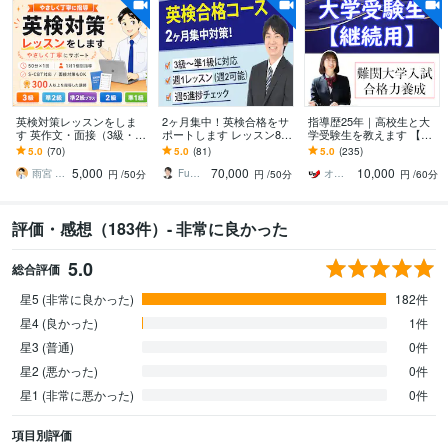
英検対策レッスンをしま
2ヶ月集中！英検合格をサ
指導歴25年｜高校生と大
す 英作文・面接（3級・準
ポートします レッスン8回
学受験生を教えます 【継
2級・2級・準1級）・S-C
＋週5回進捗チェック /3
続用】英語、数学、物
5.0
(70)
5.0
(81)
5.0
(235)
BTも対応
級〜準1級/ 英語学習
理、化学の難関大学・医
5,000
70,000
10,000
学部受験指導
雨宮 大和｜英語の家庭教師／個別指導
Fumi 英語習慣化のプロ
オンライン家庭教師のUp先生
円
/50分
円
/50分
円
/60分
評価・感想（183件）- 非常に良かった
5.0
総合評価
星5 (非常に良かった)
182件
星4 (良かった)
1件
星3 (普通)
0件
星2 (悪かった)
0件
星1 (非常に悪かった)
0件
項目別評価