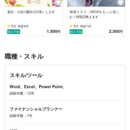
英語好きな方、英語を伸ばしたい方、海外旅行用の英語
を学びたい方、ビジネス英語をやってみようかな？とい
童話・小説の翻訳(日⇄英）します
韓国ドラマ・KPOPをもっと楽し
う方はお気軽にお声掛けください＾＾

む！韓国語教えます
5.0
4
5.0
1
実績
件
実績
件
1,500
2,500
円
円
購入可能
購入可能
<韓国語>

通訳資格あり

韓国ソウルに留学経験あり。

逐次通訳研修受講後、現在通訳案内士の研修をうけてい
職種・スキル
ます。

超初心者〜初心者向けに韓国ドラマやK-POPを取り入れ
て、楽しく授業を行います！

スキル/ツール
2022年10月にTOPIK初級受験し、듣기100点満点、읽
기100点中98点獲得。

Word、Excel、Power Point、
その経験を活かして、初心者さんでもできるTOPIK初級
合格に向けての勉強方法や会話を行っています。

経験年数：12年
ココナラでは出品したばかりで経験が少ないですが、リ
ファイナンシャルプランナー
ピーターのお客様もいて、毎回生徒さんの笑顔溢れる授
業を作れるようしています♪

経験年数：7年
お気軽にDMくださいね！
