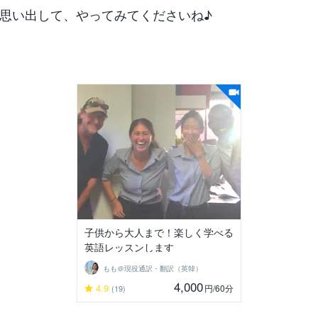
思い出して、やってみてくださいね♪
子供から大人まで！楽しく学べる
英語レッスンします
もも＠現役通訳・翻訳（英韓）
4,000
4.9
円
/60分
(19)