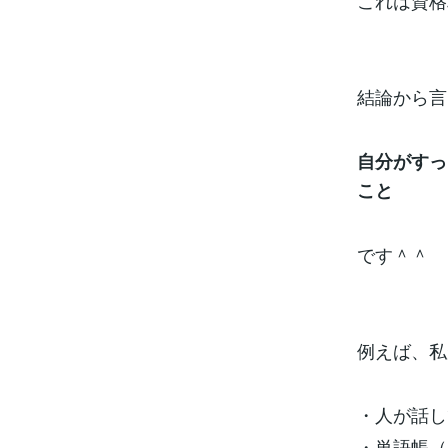
これは資格
結論から言
自分がすっ
こと
です＾＾
例えば、私
・人が話し
・単語帳（