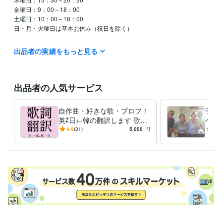
金曜日：9：00～18：00

土曜日：10：00～18：00

日・月・火曜日は基本お休み（祝日を除く）

時間についてはお気軽にお問い合わせください♪

出品者の実績をもっと見る
翻訳に関して：

作業は基本的に平日行っており、土日はメッセージの確認・見積りのみ
出品者の人気サービス
行っております。
資格・検定
自作曲・好きな歌・プロフ！
子供
ファイナンシャルプランナー1級
取得年 : 2015年
英⇄日←韓の翻訳します 歌詞
べる
TOEIC895
取得年 : 2017年
に込められた気持ちを丁寧か
ォニ
4.9
(31)
5,000
円
4.9
つ分かりやすく迅速に翻訳し
定期
得意分野
ます
等
ライティング・翻訳
勉強法、英会話、翻訳、コンサルなど
英語 海外
学習指導・資格・キャリア相談
就活、転職、勉強法、海外留学
海外留学 就活 転職