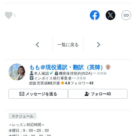
5
一覧に戻る
もも＠現役通訳・翻訳（英韓）
本人確認
機密保持契約(NDA)
未登録
インボイス発行事業者
未登録
総販売実績
62
評価
4.9
フォロワー
43
メッセージを送る
フォロー
43
スケジュール
＜レッスン対応時間＞

水曜日：9：00～20：30

木曜日：13：30～20：30
