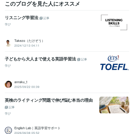
このブログを見た人にオススメ
リスニング学習法
記事
学び
Takezo（たけぞう）
2024/12/13 04:11
子どもから大人まで使える英語学習法
記事
学び
anraku_t
2025/09/22 00:39
英検のライティング問題で伸び悩む本当の理由
記事
学び
English Lab｜英語学習サポート
2026/06/08 05:52