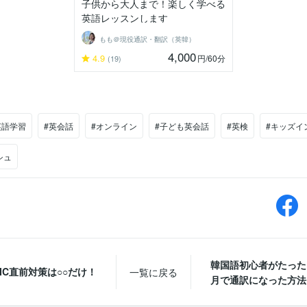
子供から大人まで！楽しく学べる
英語レッスンします
もも＠現役通訳・翻訳（英韓）
4,000
4.9
円
/60分
(19)
英語学習
#英会話
#オンライン
#子ども英会話
#英検
#キッズイ
シュ
韓国語初心者がたった
EIC直前対策は○○だけ！
一覧に戻る
月で通訳になった方法