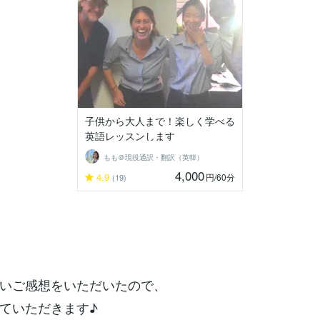
子供から大人まで！楽しく学べる
英語レッスンします
もも＠現役通訳・翻訳（英韓）
4,000
4.9
円
/60分
(19)
いご感想をいただいたので、
ていただきます♪