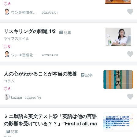
6
ワン＠習慣化コ
2023/05/01
ンサルタント
リスキリングの問題 1/2
記事
ライフスタイル
6
ワン＠習慣化コ
2023/04/30
ンサルタント
人の心がわかることが本当の教養
記事
コラム
6
kazaar
2022/07/16
ミニ単語＆英文テスト⑮「英語は他の言語
の影響を受けている？？」”First of all, ma
ny words that we use in English today w
記事