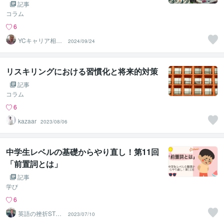
メ
記事
コラム
6
YCキャリア相談
2024/09/24
室
リスキリングにおける習慣化と将来的対策
記事
コラム
6
kazaar
2023/08/06
中学生レベルの基礎からやり直し！第11回
「前置詞とは」
記事
学び
6
英語の挫折STO
2023/07/10
P！伴走コーチ中