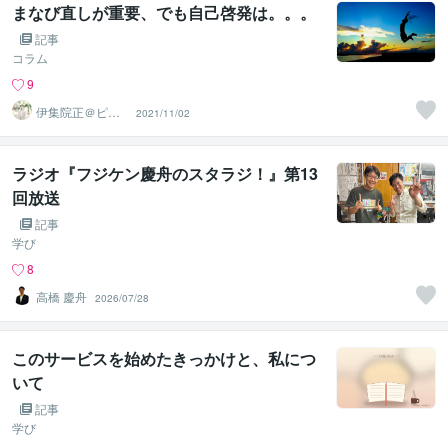
まなび直しが重要、でも自己啓発は。。。
記事
コラム
9
伊集院正＠ピー
2021/11/02
プルエナジー株
式会社
ラジオ『フジケン慶舟のスタラジ！』第13
回放送
記事
学び
8
高橋 慶舟
2026/07/28
このサービスを始めたきっかけと、私につ
いて
記事
学び