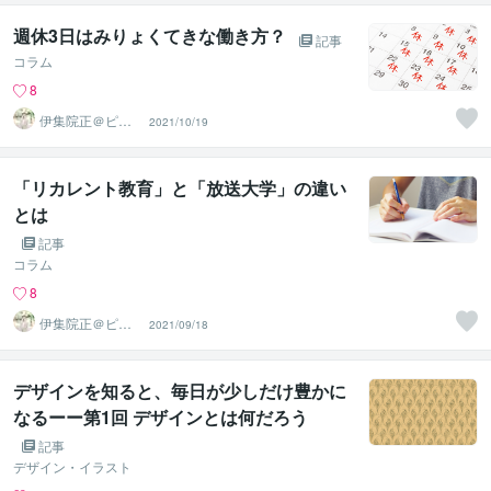
週休3日はみりょくてきな働き方？
記事
コラム
8
伊集院正＠ピー
2021/10/19
プルエナジー株
式会社
「リカレント教育」と「放送大学」の違い
とは
記事
コラム
8
伊集院正＠ピー
2021/09/18
プルエナジー株
式会社
デザインを知ると、毎日が少しだけ豊かに
なるーー第1回 デザインとは何だろう
記事
デザイン・イラスト