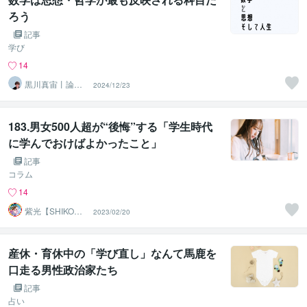
ろう
記事
学び
14
黒川真宙丨論理
2024/12/23
で学ぶ数学の個
別指導
183.男女500人超が“後悔”する「学生時代
に学んでおけばよかったこと」
記事
コラム
14
紫光【SHIKO】
2023/02/20
遠隔透視鑑定士
産休・育休中の「学び直し」なんて馬鹿を
口走る男性政治家たち
記事
占い