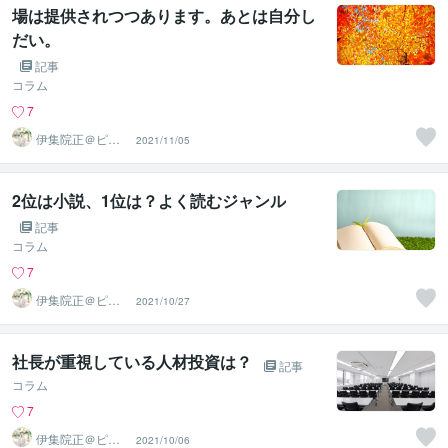
場は提供されつつあります。あとは自分し
だい。
記事
コラム
7
伊集院正＠ピー
2021/11/05
プルエナジー株
式会社
2位は小説、1位は？よく読むジャンル
記事
コラム
7
伊集院正＠ピー
2021/10/27
プルエナジー株
式会社
社長が重視している人材投資は？
記事
コラム
7
伊集院正＠ピー
2021/10/06