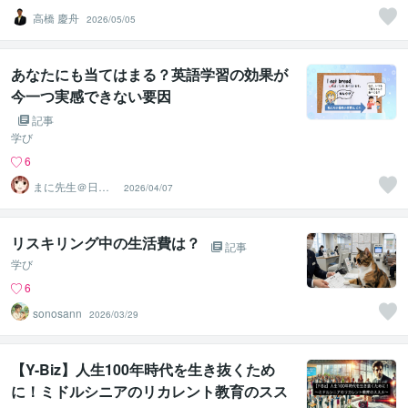
高橋 慶舟
2026/05/05
あなたにも当てはまる？英語学習の効果が
今一つ実感できない要因
記事
学び
6
まに先生＠日本
2026/04/07
語目線の英語講
師
リスキリング中の生活費は？
記事
学び
6
sonosann
2026/03/29
【Y-Biz】人生100年時代を生き抜くため
に！ミドルシニアのリカレント教育のスス