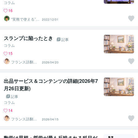
コラム
16
“実務で使える”改
2022/12/01
善パートナー／
かめきち
スランプに陥ったとき
記事
コラム
15
フランス語翻訳
2026/04/20
者 遠藤ゆかり
出品サービス＆コンテンツの詳細(2026年7
月26日更新)
記事
コラム
14
フランス語翻訳
2026/04/15
者 遠藤ゆかり
数学は思想・哲学が最も反映される科目だ