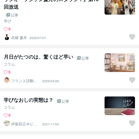
回放送
記事
学び
9
高橋 慶舟
2026/07/07
月日がたつのは、驚くほど早い
記事
コラム
9
フランス語翻訳
2026/04/26
者 遠藤ゆかり
学びなおしの実態は？
記事
コラム
9
伊集院正＠ピー
2021/11/03
プルエナジー株
式会社