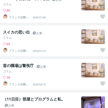
コラム
23
フランス語翻訳
2026/07/28
者 遠藤ゆかり
スイカの思い出
記事
コラム
23
フランス語翻訳
2026/07/16
者 遠藤ゆかり
昔の職場は警視庁
記事
コラム
19
フランス語翻訳
2026/05/18
者 遠藤ゆかり
（11日目）部屋とプログラムと私。
記事