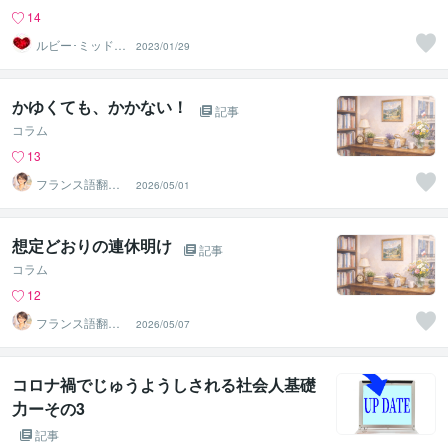
14
ルビー･ミッドナ
2023/01/29
イト
かゆくても、かかない！
記事
コラム
13
フランス語翻訳
2026/05/01
者 遠藤ゆかり
想定どおりの連休明け
記事
コラム
12
フランス語翻訳
2026/05/07
者 遠藤ゆかり
コロナ禍でじゅうようしされる社会人基礎
力ーその3
記事