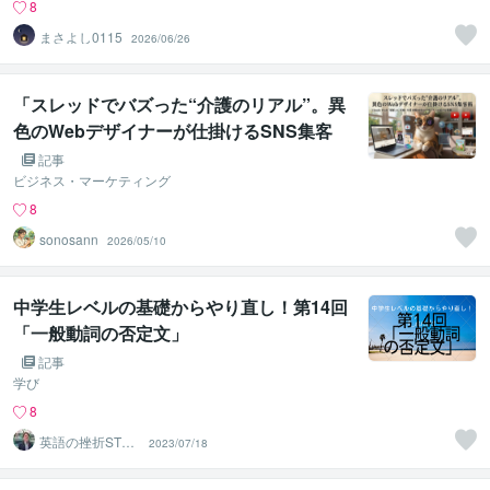
8
まさよし0115
2026/06/26
「スレッドでバズった“介護のリアル”。異
色のWebデザイナーが仕掛けるSNS集客
術」
記事
ビジネス・マーケティング
8
sonosann
2026/05/10
中学生レベルの基礎からやり直し！第14回
「一般動詞の否定文」
記事
学び
8
英語の挫折STO
2023/07/18
P！伴走コーチ中
村