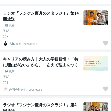
プルエナジー株
式会社
ラジオ『フジケン慶舟のスタラジ！』第14
回放送
記事
学び
6
高橋 慶舟
2026/08/04
キャリアの積み方｜大人の学習習慣・「特
に理由がない」から、「あえて理由をつく
る」へ
記事
学び
6
合同会社たお
2026/08/03
ラジオ『フジケン慶舟のスタラジ！』第4
回放送