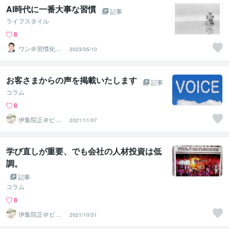
AI時代に一番大事な習慣
記事
ライフスタイル
8
ワン＠習慣化コ
2023/05/10
ンサルタント
お客さまからの声を掲載いたします
記事
コラム
8
伊集院正＠ピー
2021/11/07
プルエナジー株
式会社
学び直しが重要、でも会社の人材投資は低
調。
記事
コラム
8
伊集院正＠ピー
2021/10/31
プルエナジー株
式会社