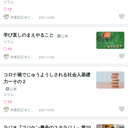
コラム
12
伊集院正＠ピー
2021/10/23
プルエナジー株
式会社
学び直しのまえやること
記事
コラム
10
伊集院正＠ピー
2021/11/06
プルエナジー株
式会社
コロナ禍でじゅうようしされる社会人基礎
力ーその２
記事
コラム
10
伊集院正＠ピー
2021/10/22
プルエナジー株
式会社
ラジオ『フジケン慶舟のスタラジ！』第10