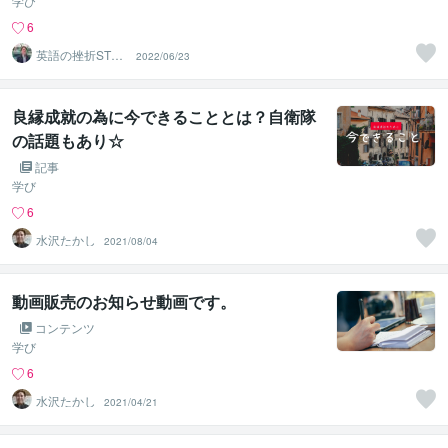
ere originally words in other language
学び
s. ”から考える☆
6
英語の挫折STO
2022/06/23
P！伴走コーチ中
村
良縁成就の為に今できることとは？自衛隊
の話題もあり☆
記事
学び
6
水沢たかし
2021/08/04
動画販売のお知らせ動画です。
コンテンツ
学び
6
水沢たかし
2021/04/21