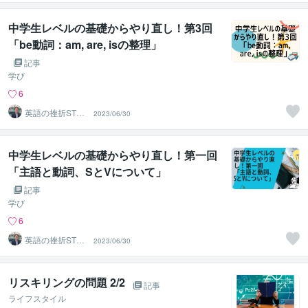
村
中学生レベルの基礎からやり直し！第3回
「be動詞：am, are, isの整理」
記事
学び
6
英語の挫折STO
2023/06/30
P！伴走コーチ中
村
中学生レベルの基礎からやり直し！第一回
「主語と動詞、SとVについて」
記事
学び
6
英語の挫折STO
2023/06/30
P！伴走コーチ中
村
リスキリングの問題 2/2
記事
ライフスタイル