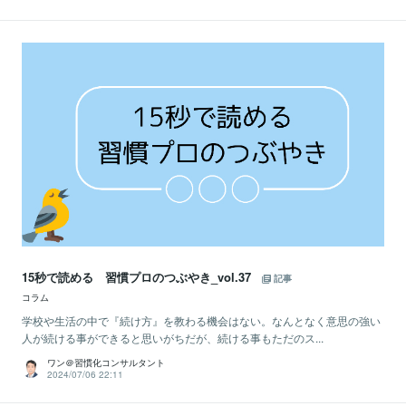
15秒で読める 習慣プロのつぶやき_vol.37
記事
コラム
学校や生活の中で『続け方』を教わる機会はない。なんとなく意思の強い
人が続ける事ができると思いがちだが、続ける事もただのス...
ワン＠習慣化コンサルタント
2024/07/06 22:11