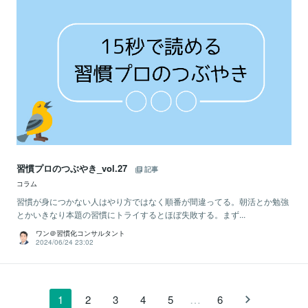
習慣プロのつぶやき_vol.27
記事
コラム
習慣が身につかない人はやり方ではなく順番が間違ってる。朝活とか勉強
とかいきなり本題の習慣にトライするとほぼ失敗する。まず...
ワン＠習慣化コンサルタント
2024/06/24 23:02
…
1
2
3
4
5
6