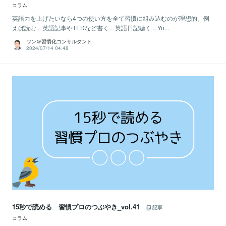
コラム
英語力を上げたいなら4つの使い方を全て習慣に組み込むのが理想的。例
えば読む＝英語記事やTEDなど書く＝英語日記聴く＝Yo...
ワン＠習慣化コンサルタント
2024/07/14 04:48
15秒で読める 習慣プロのつぶやき_vol.41
記事
コラム