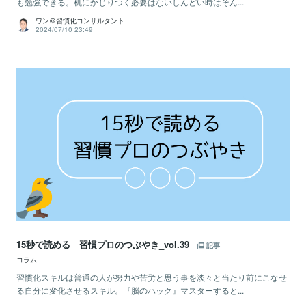
も勉強できる。机にかじりつく必要はないしんどい時はそん...
ワン＠習慣化コンサルタント
2024/07/10 23:49
15秒で読める 習慣プロのつぶやき_vol.39
記事
コラム
習慣化スキルは普通の人が努力や苦労と思う事を淡々と当たり前にこなせ
る自分に変化させるスキル。『脳のハック』マスターすると...