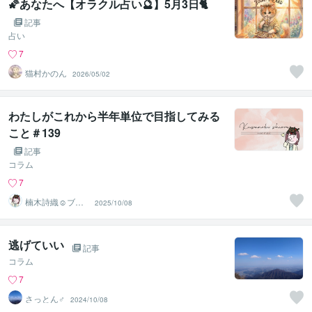
🌠あなたへ【オラクル占い🔮】5月3日🐈
記事
占い
7
猫村かのん
2026/05/02
わたしがこれから半年単位で目指してみる
こと＃139
記事
コラム
7
楠木詩織☺︎ブロ
2025/10/08
グ❇︎生活科・家
庭研究部
逃げていい
記事
コラム
7
さっとん♂
2024/10/08