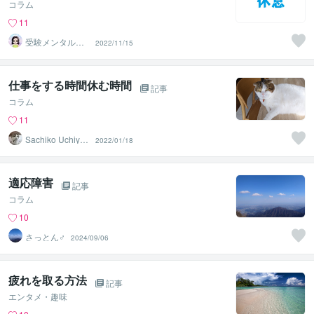
コラム
11
受験メンタルト
2022/11/15
レーナー イロ
ハル
仕事をする時間休む時間
記事
コラム
11
Sachiko Uchiya
2022/01/18
ma
適応障害
記事
コラム
10
さっとん♂
2024/09/06
疲れを取る方法
記事
エンタメ・趣味