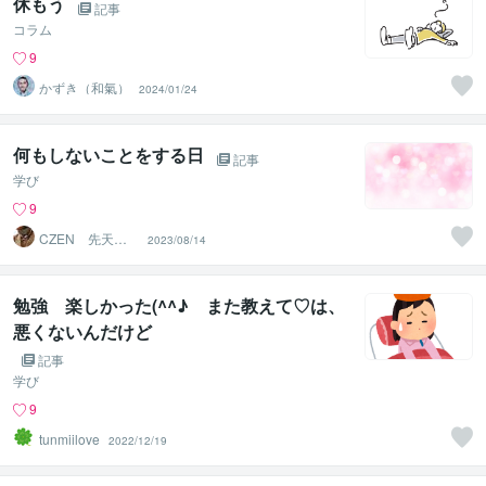
休もう
記事
コラム
9
かずき（和氣）
2024/01/24
何もしないことをする日
記事
学び
9
CZEN 先天的
2023/08/14
霊感と後天的神
秘力の導者
勉強 楽しかった(^^♪ また教えて♡は、
悪くないんだけど
記事
学び
9
tunmiilove
2022/12/19