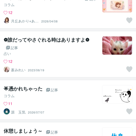
コラム
12
月丘あかり⭐︎あな
2026/04/08
たの心の救急箱
❁誰だってやさぐれる時はありますよ❁
記事
占い
12
蒼みれい
2023/06/19
🌟憑かれちゃった
記事
コラム
11
源 玉気
2026/07/07
休憩しましょう～
記事