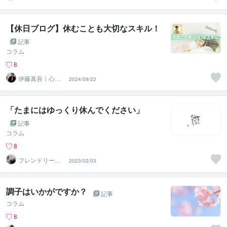
二児の母＊悩み
相談
【休日ブログ】休むことも大切なスキル！
記事
コラム
8
伊藤真吾｜心理
2024/09/22
カウンセラー
「たまにはゆっくり休んでください」
記事
コラム
8
フレンドリーカ
2023/02/03
ウンセラーKUR
USU
調子はいかがですか？
記事
コラム
8