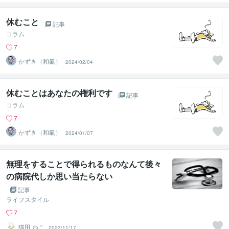
休むこと
記事
コラム
7
かずき（和氣）
2024/02/04
休むことはあなたの権利です
記事
コラム
7
かずき（和氣）
2024/01/07
無理をすることで得られるものなんて後々
の病院代しか思い当たらない
記事
ライフスタイル
7
猫田 ねこ
2023/11/17