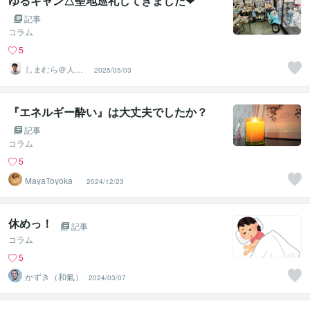
ゆるキャン△聖地巡礼してきました❤
記事
コラム
5
しまむら＠人事
2025/05/03
コンサルタント
『エネルギー酔い』は大丈夫でしたか？
記事
コラム
5
MayaToyoka
2024/12/23
休めっ！
記事
コラム
5
かずき（和氣）
2024/03/07