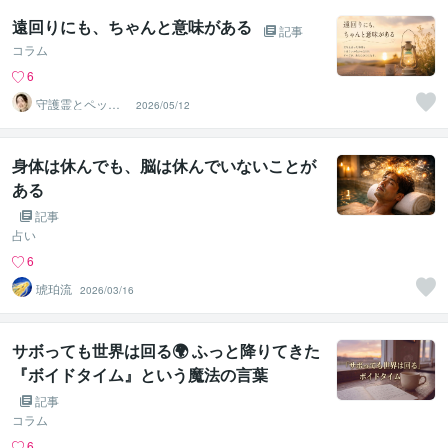
遠回りにも、ちゃんと意味がある
記事
コラム
6
守護霊とペット
2026/05/12
の通訳者 まりあ
身体は休んでも、脳は休んでいないことが
ある
記事
占い
6
琥珀流
2026/03/16
サボっても世界は回る🌍 ふっと降りてきた
『ボイドタイム』という魔法の言葉
記事
コラム
6