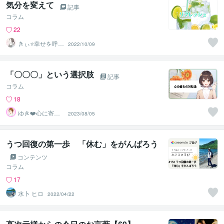
気分を変えて
記事
コラム
22
きぃ⭐️幸せを呼び
2022/10/09
込むふわっと女
神⭐️
「〇〇〇」という選択肢
記事
コラム
18
ゆき❤️心に寄り
2023/08/05
添う癒しのナー
ス
うつ回復の第一歩 「休む」をがんばろう
コンテンツ
コラム
17
水卜 ヒロ
2022/04/22