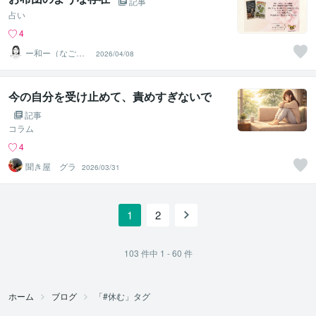
記事
占い
4
ー和ー（なご
2026/04/08
み）
今の自分を受け止めて、責めすぎないで
記事
コラム
4
聞き屋 グラ
2026/03/31
1
2
103
件中
1 - 60
件
ホーム
ブログ
「#休む」タグ