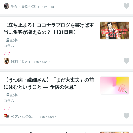
千冬・曼珠沙華
2021/10/18
【立ち止まる】ココナラブログを書けば本
当に集客が増えるの？【131日目】
記事
コラム
7
離羽（りわ）
2026/05/18
【うつ病・繊細さん】「まだ大丈夫」の前
に休むということ ―“予防の休息”
記事
コラム
7
ベアたん＠落書
2026/05/15
きイラストレー
ター