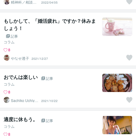
精神科／相談員
2022/04/05
＊ 峰川みゆう
もしかして、「婚活疲れ」ですか？休みま
しょう！
記事
コラム
8
やなせ透子
2021/12/27
おでんは楽しい
記事
コラム
8
Sachiko Uchiya
2021/10/22
ma
適度に休もう。
記事
コラム
8