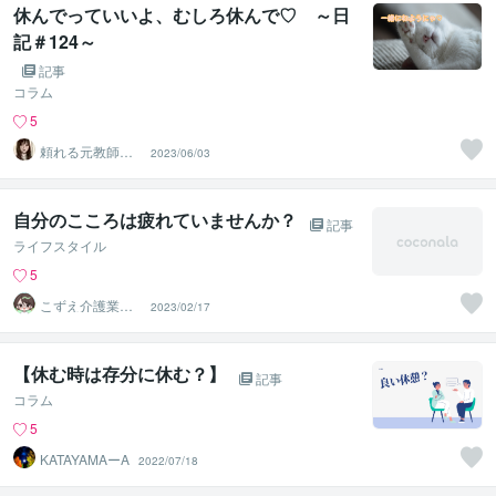
休んでっていいよ、むしろ休んで♡ ～日
記＃124～
記事
コラム
5
頼れる元教師✨
2023/06/03
そら✨寄り添い
人
自分のこころは疲れていませんか？
記事
ライフスタイル
5
こずえ介護業界1
2023/02/17
8年＆現役ケアマ
ネ
【休む時は存分に休む？】
記事
コラム
5
KATAYAMAーA
2022/07/18