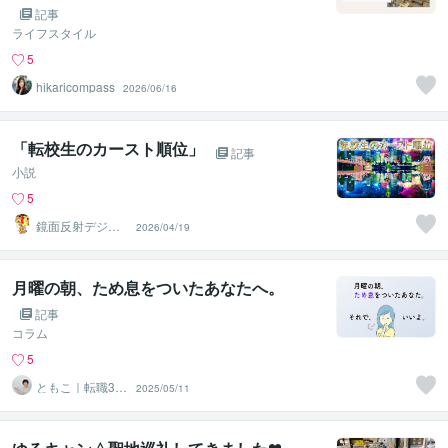
記事
ライフスタイル
5
hikaricompass
2026/06/16
「転校生のカースト順位」
記事
小説
5
鏡面反射デジタ
2026/04/19
ルアート製作所
（鈴木穣）
月曜の朝、ため息をついたあなたへ。
記事
コラム
5
ともこ｜転職30
2025/05/11
回弱い人専門カ
ウンセラー