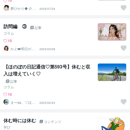
10
夢ひかり◆ 介護
2024/07/24
相談 お話リフ
レッシュ
訪問編 ③
記事
コラム
10
かよ❤️明日が少
2024/03/08
し楽しみになる
場所
【ほのぼの日記通信♡第593号】休むと収
入は増えていく♡
記事
コラム
10
まーsa。♡ほの
2023/02/24
ぼのブログ毎日
配信♡
休む時には休む
コンテンツ
学び