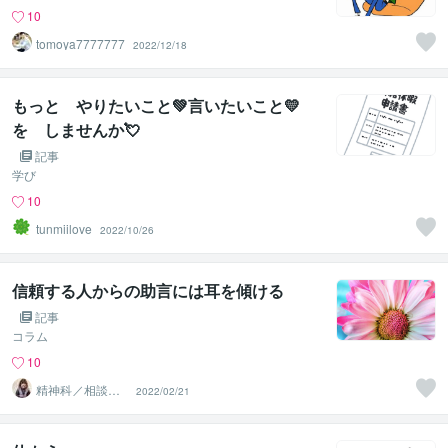
10
tomoya7777777
2022/12/18
もっと やりたいこと💚言いたいこと💛
を しませんか💘
記事
学び
10
tunmiilove
2022/10/26
信頼する人からの助言には耳を傾ける
記事
コラム
10
精神科／相談員
2022/02/21
＊ 峰川みゆう