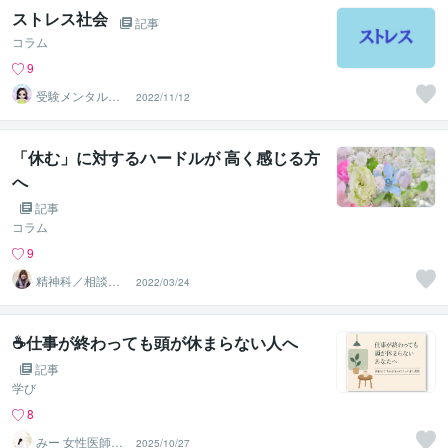
ストレス社会
記事
コラム
9
受験メンタルト
2022/11/12
レーナー イロ
ハル
「休む」に対するハードルが 高く感じる方
へ
記事
コラム
9
精神科／相談員
2022/03/24
＊ 峰川みゆう
☕仕事が終わっても頭が休まらない人へ
記事
学び
8
みー 女性医師＊
2025/10/27