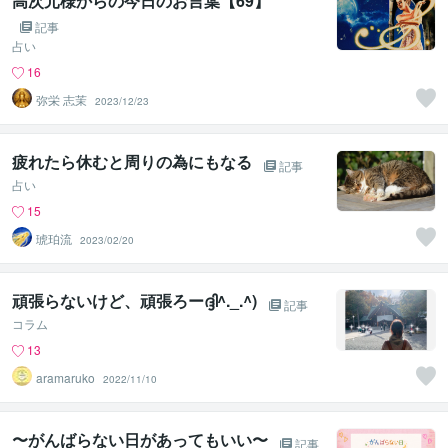
高次元様からの今日のお言葉【69】
記事
占い
16
弥栄 志茉
2023/12/23
疲れたら休むと周りの為にもなる
記事
占い
15
琥珀流
2023/02/20
頑張らないけど、頑張ろーദ്ദി^._.^)
記事
コラム
13
aramaruko
2022/11/10
〜がんばらない日があってもいい〜
記事