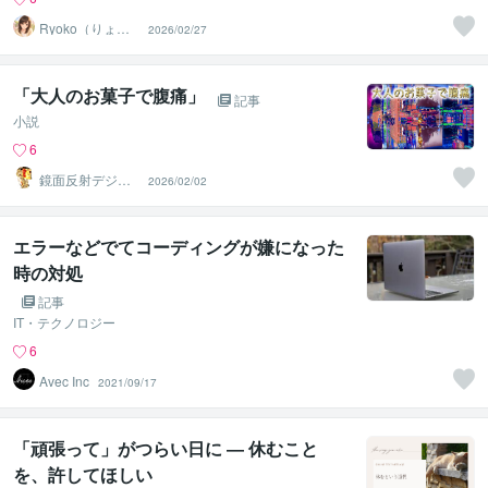
Ryoko（りょう
2026/02/27
こ）
「大人のお菓子で腹痛」
記事
小説
6
鏡面反射デジタ
2026/02/02
ルアート製作所
（鈴木穣）
エラーなどでてコーディングが嫌になった
時の対処
記事
IT・テクノロジー
6
Avec Inc
2021/09/17
「頑張って」がつらい日に ― 休むこと
を、許してほしい