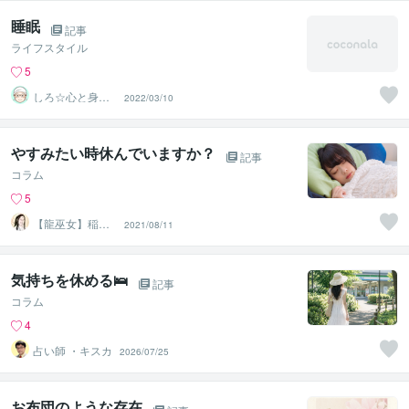
睡眠
記事
ライフスタイル
5
しろ☆心と身体
2022/03/10
のお悩みトーク
ルーム
やすみたい時休んでいますか？
記事
コラム
5
【龍巫女】稲葉
2021/08/11
直美
気持ちを休める🛌
記事
コラム
4
占い師 ・キスカ
2026/07/25
お布団のような存在