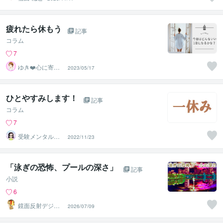
疲れたら休もう
記事
コラム
7
ゆき❤️心に寄り
2023/05/17
添う癒しのナー
ス
ひとやすみします！
記事
コラム
7
受験メンタルト
2022/11/23
レーナー イロ
ハル
「泳ぎの恐怖、プールの深さ」
記事
小説
6
鏡面反射デジタ
2026/07/09
ルアート製作所
（鈴木穣）