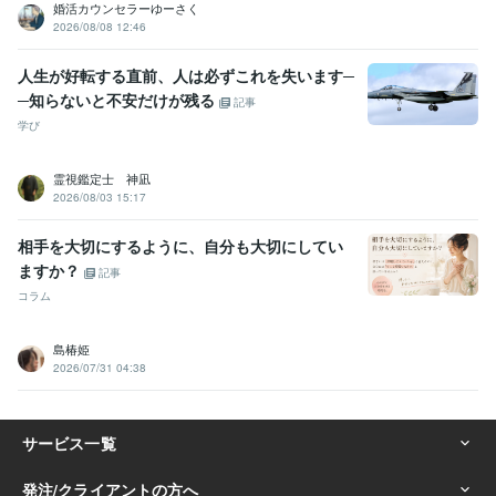
婚活カウンセラーゆーさく
2026/08/08 12:46
人生が好転する直前、人は必ずこれを失います─
─知らないと不安だけが残る
記事
学び
霊視鑑定士 神凪
2026/08/03 15:17
相手を大切にするように、自分も大切にしてい
ますか？
記事
コラム
島椿姫
2026/07/31 04:38