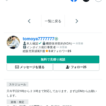
一覧に戻る
tomoya7777777
本人確認
機密保持契約(NDA)
未登録
インボイス発行事業者
未登録
総販売実績
3
評価
0.0
フォロワー
25
無料で見積り相談
メッセージを送る
フォロー
25
スケジュール
只今平日21時から２３時まで対応しております。まずはDMからお願い
します。
資格・検定