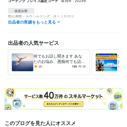
コーチング プレイス認定コーチ
取得年 : 2023年
得意分野
悩み相談・カウンセリング
嫌な人対処法
出品者の実績をもっと見る
仕事
悩み相談・カウンセリング
健康習慣
幸せになる方法
健康
出品者の人気サービス
何でもお話し聞きます あな
コー
たのお悩み、愚痴何でも話し
とを
てください。
いの
-
(2)
100
円
/分
-
(1)
けま
このブログを見た人にオススメ