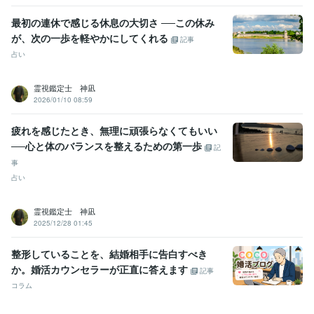
最初の連休で感じる休息の大切さ ──この休み
が、次の一歩を軽やかにしてくれる
記事
占い
霊視鑑定士 神凪
2026/01/10 08:59
疲れを感じたとき、無理に頑張らなくてもいい
──心と体のバランスを整えるための第一歩
記
事
占い
霊視鑑定士 神凪
2025/12/28 01:45
整形していることを、結婚相手に告白すべき
か。婚活カウンセラーが正直に答えます
記事
コラム