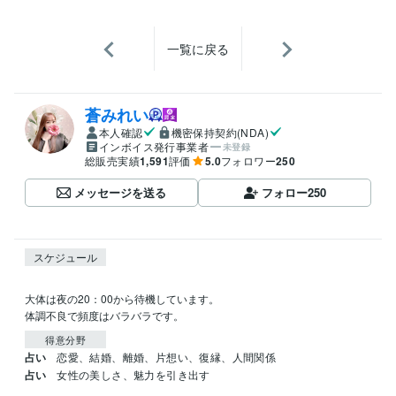
一覧に戻る
蒼みれい
本人確認
機密保持契約(NDA)
インボイス発行事業者
未登録
総販売実績
1,591
評価
5.0
フォロワー
250
メッセージを送る
フォロー
250
スケジュール
大体は夜の20：00から待機しています。

体調不良で頻度はバラバラです。
得意分野
占い
恋愛、結婚、離婚、片想い、復縁、人間関係
占い
女性の美しさ、魅力を引き出す