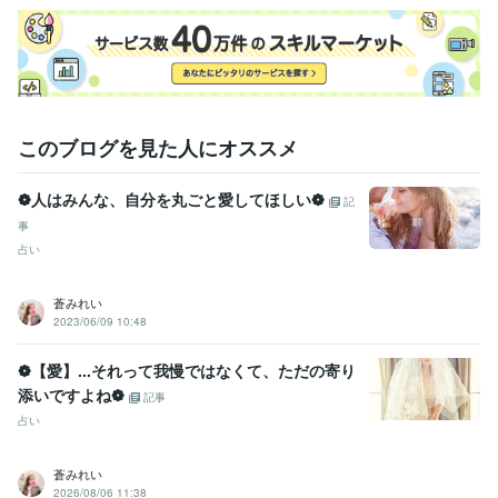
このブログを見た人にオススメ
❁人はみんな、自分を丸ごと愛してほしい❁
記
事
占い
蒼みれい
2023/06/09 10:48
❁【愛】...それって我慢ではなくて、ただの寄り
添いですよね❁
記事
占い
蒼みれい
2026/08/06 11:38