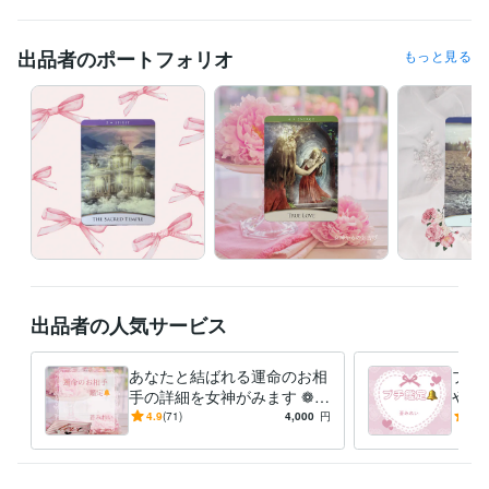
出品者のポートフォリオ
もっと見る
出品者の人気サービス
あなたと結ばれる運命のお相
プチ
手の詳細を女神がみます ❁メ
やカ
ッセージ版❁恋愛❁結婚❁出
分か
4.9
(71)
4,000
円
5.0
会いの時期❁恋愛成就❁
章鑑