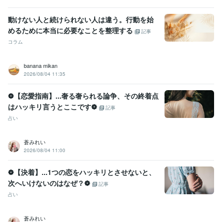
動けない人と続けられない人は違う。行動を始
めるために本当に必要なことを整理する
記事
コラム
banana mikan
2026/08/04 11:35
❁【恋愛指南】...奢る奢られる論争、その終着点
はハッキリ言うとここです❁
記事
占い
蒼みれい
2026/08/04 11:00
❁【決着】...1つの恋をハッキリとさせないと、
次へいけないのはなぜ？❁
記事
占い
蒼みれい