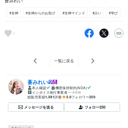
蒼みれい
#女神
#女神からのお告げ
#女神マインド
#占い
#学び
9
一覧に戻る
蒼みれい
本人確認
機密保持契約(NDA)
インボイス発行事業者
未登録
総販売実績
1,591
評価
5.0
フォロワー
250
メッセージを送る
フォロー
250
スケジュール