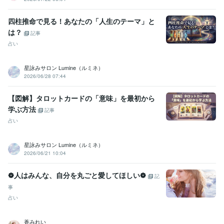
四柱推命で見る！あなたの「人生のテーマ」と
は？
記事
占い
星詠みサロン Lumine（ルミネ）
2026/06/28 07:44
【図解】タロットカードの「意味」を最初から
学ぶ方法
記事
占い
星詠みサロン Lumine（ルミネ）
2026/06/21 10:04
❁人はみんな、自分を丸ごと愛してほしい❁
記
事
占い
蒼みれい