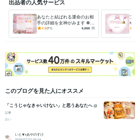
出品者の人気サービス
あなたと結ばれる運命のお相
プチ
手の詳細を女神がみます ❁メ
やカ
ッセージ版❁恋愛❁結婚❁出
分か
4.9
(71)
4,000
円
5.0
会いの時期❁恋愛成就❁
章鑑
このブログを見た人にオススメ
「こうじゃなきゃいけない」と思うあなたへ
記事
占い
いと❦⋆あやのすけ
2026/07/22 06:04