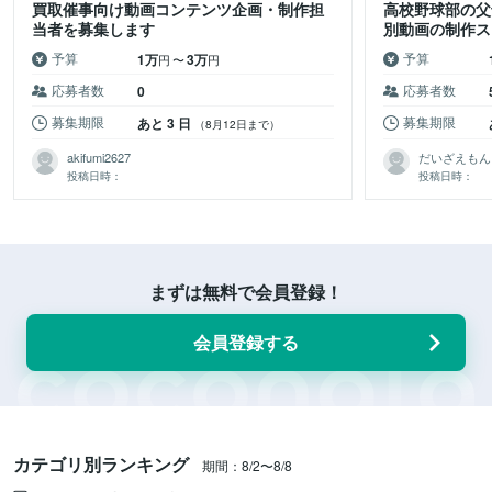
買取催事向け動画コンテンツ企画・制作担
高校野球部の父
当者を募集します
別動画の制作ス
予算
予算
1万
3万
円
〜
円
応募者数
応募者数
0
募集期限
募集期限
あと 3 日
（8月12日まで）
akifumi2627
だいざえもん
投稿日時：
投稿日時：
まずは無料で会員登録！
会員登録する
カテゴリ別ランキング
期間：8/2〜8/8