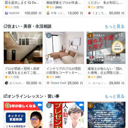
図を提供します IQ Domin
務経歴書をプロが作成し
ください 私が対応しま
ance 圧倒的なアップグレ
ます ゼロから作成代行/ポ
す （提出書類内容、面接
5.0
(10)
5.0
(866)
5.0
(570)
ードで人生変革
イント解説付 総販売実
発言内容、私に全て任せ
100,000
13,000
50,000
brain24
中条（ジョインキャリアオフィス）
くまころころ
円
円
円
績2000件突破
てください）
住まい・美容・生活相談
もっと見る
1
2
3
プロが壁紙＋照明＋床材
インテリアのプロが理想
建築士が知らない「隠れ
＋建具をまとめてご提案
の部屋をコーディネート
た後悔」点も間取り診断
します 一級建築士が床
します 現役インテリアコ
します 施主が言えなかっ
4.9
(13)
4.9
(48)
5.0
(30)
材・壁紙・建具・照明選
ーディネーターが3Dパー
た不満の53%解消！10期
50,000
25,000
29,000
おうちのアドバイザー ｉｕ建築企画
Styled Craft
ユーム｜注文住宅の施主＆プロ双方コンサル
円
円
円
びを品番・価格つきで提
ス付きで提案します
目のプロが動画解説
案
オンラインレッスン・習い事
もっと見る
1
2
3