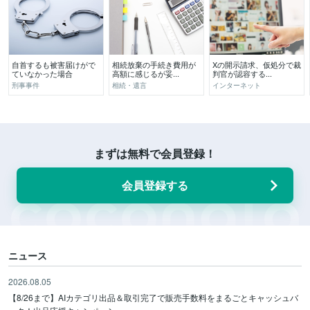
自首するも被害届けがで
相続放棄の手続き費用が
Xの開示請求、仮処分で裁
ていなかった場合
高額に感じるが妥...
判官が認容する...
刑事事件
相続・遺言
インターネット
まずは無料で会員登録！
会員登録する
ニュース
2026.08.05
【8/26まで】AIカテゴリ出品＆取引完了で販売手数料をまるごとキャッシュバ