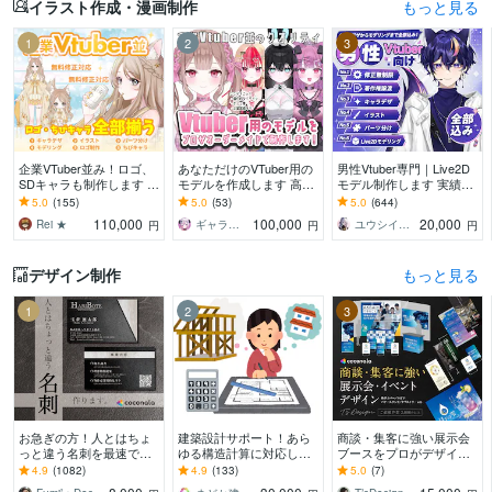
イラスト作成・漫画制作
もっと見る
1
2
3
企業VTuber並み！ロゴ、
あなただけのVTuber用の
男性Vtuber専門｜Live2D
SDキャラも制作します デ
モデルを作成します 高ク
モデル制作します 実績17
ビュー徹底サポート！満
オリティな自分だけのモ
00件以上｜全工程対応・
5.0
(155)
5.0
(53)
5.0
(644)
足いくまで修正無制限、
デルを作成させていただ
著作権譲渡込｜初心者も
110,000
100,000
20,000
Rei ★
ギャラクシー 伊藤
ユウシイ＠Vtuber制作
円
円
円
著作権譲渡
きます！
安心
デザイン制作
もっと見る
1
2
3
お急ぎの方！人とはちょ
建築設計サポート！あら
商談・集客に強い展示会
っと違う名刺を最速で作
ゆる構造計算に対応しま
ブースをプロがデザイン
ります あなただけのオリ
す 構造設計・構造計算に
します 初出展でも安
4.9
(1082)
4.9
(133)
5.0
(7)
ジナル名刺を！翌日まで
関すること何でもご依頼
心！“選ばれるブース”を