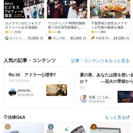
カメラマンがビジネスプ
ウェディング-時間内無制
千葉県発◎女性カメラマ
ロフィールを出張撮影し
限-1日出張写真撮影しま
ンが写真や動画を撮影し
ます 第一印象を変えて、
す ウェディング/東京・神
ます 実績豊富なモデルの
4.9
(124)
5.0
(6)
5.0
(59)
クライアントから選ばれ
奈川限定（出張料込）/他
視点で「使える！」素材
15,000
65,000
24,000
ゆうたろう｜選ばれる顔を仕立てる専門家
井上大輔＠DCMTフォトグラファー
和香葉 Wakaba
円
円
円
る写真をご提案
エリア要問合せ
を撮影します
人気の記事・コンテンツ
記事・コンテンツをもっと見る
Re:35 アドラー心理学7
夏の夜、あなたは誰を想い
か？ ―花火の季節か
ライフスタイル
秋・冬へ動き出す恋―
占い
AKINOB...
2026/08/09
光凰（こうお...
2026/08/09
法律Q&A
もっと見る
1
2
3