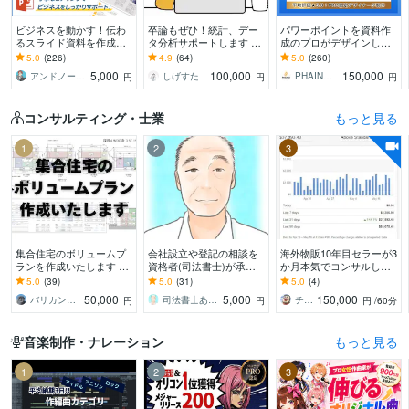
ビジネスを動かす！伝わ
卒論もぜひ！統計、デー
パワーポイントを資料作
るスライド資料を作成し
タ分析サポートします 卒
成のプロがデザインしま
ます 営業資料・プレゼン
論お困りの方！絶対卒業
す 大手企業様との取引実
5.0
(226)
4.9
(64)
5.0
(260)
資料・企画書・セミナー
したい！締切ギリギリで
績多数！ビジネスの背中
5,000
100,000
150,000
アンドノーツ｜スライドデザイナー
しげすた
PHAINO DESIGN
円
円
円
資料のパワポ作成
も対応
を押せるデザインを
コンサルティング・士業
もっと見る
1
2
3
集合住宅のボリュームプ
会社設立や登記の相談を
海外物販10年目セラーが3
ランを作成いたします ～
資格者(司法書士)が承り
か月本気でコンサルしま
その土地に最適なプラン
ます ひとつの案件につ
す 独り立ちできるように
5.0
(39)
5.0
(31)
5.0
(4)
をお届け～
き、回数無制限で問合せ
輸出入ビジネスを伴走サ
50,000
5,000
150,000
バリカン（ナカガワ）
司法書士あきやま事務所
チビ太 eBay輸出コンサルティング
円
円
円
/60分
が可能です
ポートいたします。
音楽制作・ナレーション
もっと見る
1
2
3