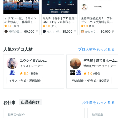
オリコン一位、ミリオン
最短即日着手｜プロ仕様B
医療関係者必見！ プレ
の実績あり、作編曲しま
GM・SEをフル制作しま
ゼン・パワポ資料を洗練
す ピアノが特に得意で
す ゲーム会社11年の実
します 伝わるスライド
5.0
(427)
5.0
(112)
5.0
(140)
す。ピアノアレンジはお
績。高評価の丁寧な対応
で、みんなの心を鷲掴
60,000
35,000
10,000
湖畔の音工房
イルマ（illmatic studio）
かもってぃ（Kamotty）
円
円
円
任せください。
で理想を形に。
み！
人気のプロ人材
プロ人材をもっと見る
ユウシイ＠Vtube...
ぞろ屋｜勝てるホーム...
イラストレーター
戦略的WEBクリエイター
5.0
(1838)
5.0
(690)
イラスト作成・漫画制作
Web制作・HP作成・EC構築
お仕事
出品者向け
お仕事をもっと見る
動画広告制作
動画編集