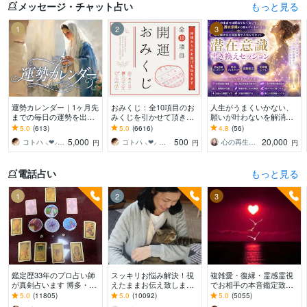
メッセージ・チャット占い
もっと見る
1
2
3
運勢カレンダー｜1ヶ月先
おみくじ：全10項目のお
人生がうまくいかない、
までの毎日の運勢を出し
みくじを引かせて頂きま
願いが叶わないを解消し
ます 30日×500字のおよそ
す ㊙あなた様がこの先ど
ます 現実を変えるために
5.0
(613)
5.0
(6616)
4.8
(56)
1万5千文字で細かく詳細
う進むかの道しるべにな
努力したのに、自力では
5,000
500
20,000
コトハ ⸜❤︎⸝ 新サービス提供開始✨️
コトハ ⸜❤︎⸝ 新サービス提供開始✨️
心の再生セラピスト YASUKO
円
円
円
に記します
さってください！
もう無理と感じている
電話占い
もっと見る
1
2
3
鑑定歴33年のプロ占い師
スッキリお悩み解決！視
複雑愛・復縁・霊感霊視
が真剣占います 博多・廓
えたままお伝え致します
でお相手の本音鑑定致し
屋の純血統占い祈願師
恋愛、結婚、人間関係、
ます 降りて来た言葉をそ
5.0
(11805)
5.0
(10092)
5.0
(5055)
雷鳥
仕事、人生、ペットの気
のままお伝えします。