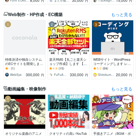
8,000
30,000
15,000
Fumi’ｓDesign
まどか建築設計
T’sDesign（ティーズデザイン）
円
円
円
にデザイン作成します！
ください。
形にします
Web制作・HP作成・EC構築
もっと見る
1
2
3
特殊決済や独自システム
楽天RMS【丸ごと楽天シ
WEBサイト・WordPress
のECサイトを開発します
ョップ作成】します 【受
コーディングします レス
既存ツールで不可能なシ
賞店など実績400店舗以
ポンシブ込みの費用。最
-
(1)
4.9
(15)
5.0
(59)
ステムを構築
上】現役デザイナーが作
小限のコストでコーディ
300,000
330,000
20,000
WebSys
FuFuA（フウフ・エー）
ShirokumaDesign
円
円
円
成します！
ングします！
動画編集・映像制作
もっと見る
1
2
3
オリジナル楽曲のアニメ
クオリティの高いYouTub
手描きアニメ（BGM・ボ