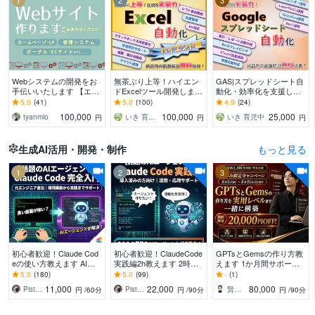
1
2
3
Webシステムの開発をお
無茶ぶり上等！ハイエン
GAS|スプレッドシート自
手伝いいたします 【エン
ドExcelツール開発します
動化・効率化を支援しま
ジニア歴11年】新規開
これまで培った技術で最
す 帳票作成／Gmail／Sla
5.0
(41)
5.0
(100)
4.9
(24)
発・改修なんでもお任せ
高品質のExcelツールを提
ck／スクレイピング／API
100,000
100,000
25,000
tyanmio
いき 育児中
いき 育児中
円
円
円
ください！
供します。
連携
生成AI活用・開発・制作
もっと見る
1
2
3
初心者歓迎！Claude Cod
初心者歓迎！ClaudeCode
GPTsとGemsの作り方教
eの使い方教えます AIエ
実践編2h教えます 2時間
えます 1か月間サポー
ンジニア直伝！資料作成
みっちりのセットアップ
ト！初心者でも1か月間で
5.0
(180)
5.0
(99)
-
(1)
やリールも、AIに指示す
から個々の課題解決まで
実用レベルへ
11,000
22,000
80,000
Piste BOSS
Piste BOSS
賢者企画
円
/60分
円
/90分
円
/90分
るだけ。
ハンズオン