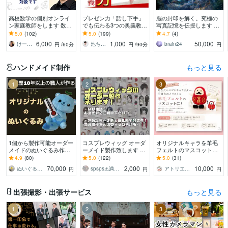
高校数学の個別オンライ
プレゼン力「話し下手」
脳の封印を解く。究極の
ン家庭教師をします 数学
でも伝わる3つの奥義教え
写真記憶を伝授します 勝
が楽しくなる体験を！
ます プレゼン賞100人中1
利 逆転 受験 経営 スキル
5.0
(102)
5.0
(199)
4.7
(4)
（体験授業として初回割
位の【話し方】ロジカル
鑑定 再生 マインド
6,000
1,000
50,000
けーさくの数学教室
池ちゃん先生｜話し方×自分発見コーチ｜
brain24
円
/60分
円
/90分
円
引中です）
会話・スピーチ術
ハンドメイド制作
もっと見る
1
2
3
1個から製作可能オーダー
コスプレウィッグ オーダ
オリジナルキャラを羊毛
メイドのぬいぐるみ作れ
ーメイド製作致します お
フェルトのマスコットに
ます 縫製歴10年以上の職
見積もりご依頼24時間お
します 写真や画像、手書
4.9
(80)
5.0
(122)
5.0
(31)
人が、あなたの推しぬい
気軽に◎ドールウィッグ
きのイラストからお作り
70,000
2,000
10,000
ぬいぐるみ工房マイぬいデザイン
spsps⚠️満枠の場合でも対応可⭕️
アトリエクラウン
円
円
円
を作るお手伝い！
も相談可◎
します☆
出張撮影・出張サービス
もっと見る
1
2
3