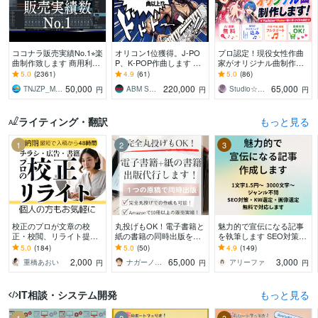
ココナラ販売実績No.1⭐︎楽
オリコン1位獲得。J-PO
プロ認定！現役女性作曲
曲制作致します 商用利用
P、K-POP作曲します メ
家がオリジナル曲制作し
OK♫ リピーター多数の楽
ジャーレーベル同様、完
ます ☆丸投げOK！☆商
5.0
(2361)
4.9
(61)
5.0
(86)
曲制作サービスです
全プロクオリティで製作
業クオリティ☆作詞・作
50,000
220,000
65,000
TNJZP_MUSIC
ABM SOUND
Studio☆BooBee
円
円
円
します。
曲・編曲まで対応
ライティング・翻訳
もっと見る
1
2
3
校正のプロが文章の校
丸投げもOK！電子書籍と
魅力的で宣伝になる記事
正・校閲、リライト提案
紙の書籍の同時出版をし
を執筆します SEO対策・
をします 紙媒体実績9年
ます １つの原稿から電子
WP入稿・画像選定無料・
5.0
(184)
5.0
(50)
4.9
(149)
の校正者/安心価格・高品
書籍と紙の書籍（POD出
ジャンル不問
2,000
65,000
3,000
重橋あおい
ナガーノ＠アフィリエイト歴19年目
アリーファ
円
円
円
質/小説・同人誌も！
版）を代行します
IT相談・システム開発
もっと見る