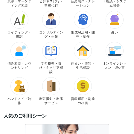
集客・マーケテ
ビジネス代行・
音楽制作・ナレ
IT相談・システ
ィング相談
事務代行
ーション
ム開発
ライティング・
コンサルティン
生成AI活用・開
占い
翻訳
グ・士業
発・制作
悩み相談・カウ
学習指導・資
住まい・美容・
オンラインレッ
ンセリング
格・キャリア相
生活相談
スン・習い事
談
ハンドメイド制
出張撮影・出張
資産運用・副業
作
サービス
の相談
人気のご利用シーン