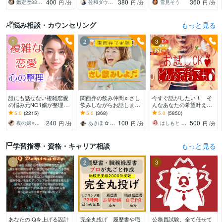
400
380
360
鑑定歴33年のプロ占い師 雷鳥
佐和ダウジング＆スピリットメンター
雪見そう
円
/分
円
/分
円
/分
持ち等◎祈願付き
悩み相談・カウンセリング
もっと見る
1
2
3
誰にも話せない複雑恋愛
関西弁の飲み仲間♬さし
今すぐ話がしたい！ そ
の悩み元NO1嬢が整理し
飲みしながらお話します
んなあなたの希望叶えま
ます 夜職女性への恋・夜
何となく話したい✨酔っ
す 今日あったことから深
5.0
(2215)
5.0
(368)
5.0
(5850)
職恋愛・不倫・片思い・
た時のいい気分のまま⭐︎お
刻な悩みまで☆何でも打
240
100
500
夜の嬢⭐月島みと｜複雑恋愛カウンセラー
あきほ ✿ 元気を届ける関西女子✨
はしもと ゆっこ♡救急こころの相談室
円
/分
円
/分
円
/分
年の差・遠距離・失恋
話しましょう
ち明けてください。
学習指導・資格・キャリア相談
もっと見る
1
2
3
あなたのIQを上げる設計
完全丸投げ 履歴書や職
公務員試験、全て任せて