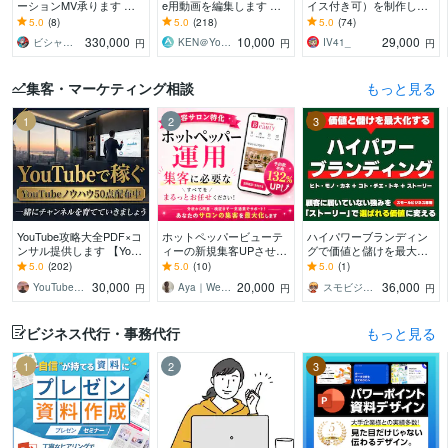
ーションMV承ります 楽
e用動画を編集します 【1
イス付き可）を制作しま
曲の魅力と作品性を引き
0,000円でクオリティの高
す スタッフはプロのアニ
5.0
(8)
5.0
(218)
5.0
(74)
出すアニメーションMVを
い動画】作成します！
メーターと漫画家！ 脚
330,000
10,000
29,000
ビシャモンベイベー
KEN＠YouTube運用代行
IV41_
円
円
円
制作します
本もご用意できます
集客・マーケティング相談
もっと見る
1
2
3
YouTube攻略大全PDF×コ
ホットペッパービューテ
ハイパワーブランディン
ンサル提供します 【YouT
ィーの新規集客UPさせま
グで価値と儲けを最大化
ube攻略教材】とコンサル
す “掲載しているだけ”の
します 顧客に届いていな
5.0
(202)
5.0
(10)
5.0
(1)
であなたのCHを伸ばす！
ホットペッパー、卒業し
い強みを「ストーリー」
30,000
20,000
36,000
YouTubeマーケティング大関
Aya｜Webマーケッター
スモビジ大学長｜てらもと さとし
円
円
円
ませんか？
で選ばれる価値に変える
ビジネス代行・事務代行
もっと見る
1
2
3