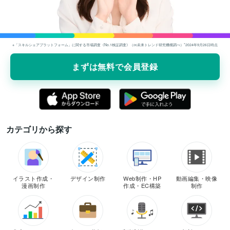
※「スキルシェアプラットフォーム」に関する市場調査《No.1検証調査》（㈱未来トレンド研究機構調べ）*2024年9⽉26⽇時点
まずは無料で会員登録
カテゴリから探す
イラスト作成・
デザイン制作
Web制作・HP
動画編集・映像
漫画制作
作成・EC構築
制作