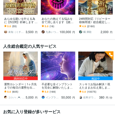
あらゆる願いを叶える為
あなたの抱えてる悩みを
24時間対応《リピーター
に【5日間】祈祷します ✡️
全て消し去ります 【政財
様御用達》総合鑑定しま
五大元素・願望実現オー
界御用達・究極秘儀】高
す 霊視鑑定＋極ヒーリン
5.0
(55)
5.0
(16)
4.9
(2160)
ダーメイド祈祷✡️
次元宇宙波動調整＆覚醒
グの無料サポート付き！
3,500
100,000
2,000
セッション
​未知（ミチ）｜五大元素×インド心眼霊視
九条いつき【高次元宇宙霊視師】
橘 満歌
円
円
円
人生総合鑑定の人気サービス
満枠対応中
相談中
運勢カレンダー｜1ヶ月先
不必要な全インプラント
スッキリお悩み解決！視
までの毎日の運勢を出し
を完全に解除いたします
えたままお伝え致します
ます 30日×500字のおよそ
インプラント全解除創始
恋愛、結婚、人間関係、
5.0
(605)
5.0
(169)
5.0
(10075)
1万5千文字で細かく詳細
者 × 魂の解放・カルマ浄
仕事、人生、ペットの気
5,000
50,000
380
に記します
化・能力開花
持ち等◎祈願付き
コトハ ⸜❤︎⸝ 新サービス提供開始✨️
インプラント全解除創始者｜魂王DaI⭐︎
佐和ダウジング＆スピリットメンター
円
円
円
/分
お気に入り登録が多いサービス