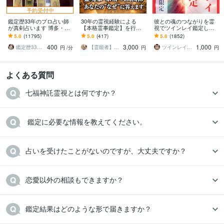
予約受付中
鑑定歴33年のプロ占い師
30年の霊視経験による
彼との魂のつながりを霊
が真剣占います 博多・廓
【本格霊事鑑定】を行い
視でツインレイ鑑定しま
屋の純血統占い祈願師
ます 霊現象・家相・家
す 気になる彼とつながる
5.0
(11795)
5.0
(417)
5.0
(1852)
雷鳥
系・先祖・土地・人間関
ことができるのか鑑定し
400
3,000
1,000
係・悪縁・因縁・厄払い
ます
鑑定歴33年のプロ占い師 雷鳥
【霊能者】天晴
ツインレイ縁結び専門鑑定士✢神結シオン✢
円
/分
円
円
よくある質問
七福神託霊視とは何ですか？
 鑑定に必要な情報を教えてください。
占いを受けたことがないのですが、大丈夫ですか？
恋愛以外の相談もできますか？
鑑定結果はどのような形で届きますか？