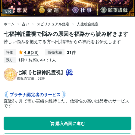
1/10
ホーム
占い
スピリチュアル鑑定
人生総合鑑定
七福神託霊視で悩みの原因を福路から読み解きます
苦しい悩みを抱えてる方へ|七福神からの神託をお伝えします
4.9
(26)
31
件
評価
販売実績
1
枠 / お願い中：
1
人
残り
七瀬【七福神託霊視】
総販売実績：
32件
プラチナ認定者の
サービス
直近3ヶ月で高い実績を維持した、信頼性の高い出品者のサービス
です
購入画面に進む