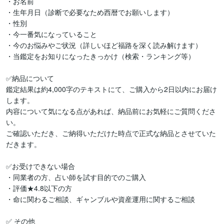
・お名前

・生年月日（診断で必要なため西暦でお願いします）

・性別

・今一番気になっていること

・今のお悩みやご状況（詳しいほど福路を深く読み解けます）

・当鑑定をお知りになったきっかけ（検索・ランキング等）

✅納品について

鑑定結果は約4,000字のテキストにて、ご購入から2日以内にお届け
します。

内容について気になる点があれば、納品前にお気軽にご質問くださ
い。

ご確認いただき、ご納得いただけた時点で正式な納品とさせていた
だきます。

✅お受けできない場合

・同業者の方、占い師を試す目的でのご購入

・評価★4.8以下の方

・命に関わるご相談、ギャンブルや資産運用に関するご相談

✅ その他
