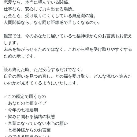
恋愛なら、本当に望んでいる関係。

仕事なら、安心して力を出せる場所。

お金なら、受け取りにくくしている無意識の癖。

人間関係なら、なぜ同じ距離感で苦しくなるのか。

鑑定では、今のあなたに届いている七福神様からのお言葉もお伝え
します。

未来を怖がらせるためではなく、これから福を受け取りやすくする
ための示しです。

読み終えた時、ただ安心するだけでなく、

自分の願いを見つめ直し、どの福を受け取り、どんな流れへ進みた
いのかが見えてくるようにいたします。

✅この鑑定で届くもの

・あなたの七福タイプ

・今年の七福運期

・悩みに関わる福路の状態

・言葉になっていない本当の願い

・七福神様からのお言葉

・今できる開運のヒント
