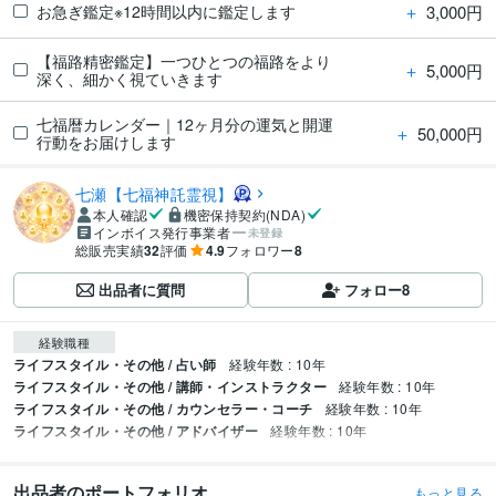
＋
3,000円
お急ぎ鑑定※12時間以内に鑑定します
【福路精密鑑定】一つひとつの福路をより
＋
5,000円
深く、細かく視ていきます
七福暦カレンダー｜12ヶ月分の運気と開運
＋
50,000円
行動をお届けします
七瀬【七福神託霊視】
本人確認
機密保持契約(NDA)
インボイス発行事業者
未登録
総販売実績
32
評価
4.9
フォロワー
8
出品者に質問
フォロー
8
経験職種
ライフスタイル・その他 / 占い師
経験年数 : 10年
ライフスタイル・その他 / 講師・インストラクター
経験年数 : 10年
ライフスタイル・その他 / カウンセラー・コーチ
経験年数 : 10年
ライフスタイル・その他 / アドバイザー
経験年数 : 10年
出品者のポートフォリオ
もっと見る