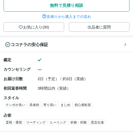
無料で見積り相談
見積りから購入までの流れ
お気に入り(30)
出品者に質問
ココナラの安心保証
鑑定
カウンセリング
お届け日数
2日（予定） / 約3日（実績）
初回返答時間
3時間以内（実績）
スタイル
テンポが良い
具体的
寄り添い
まじめ
初心者歓迎
占術
霊視・透視
リーディング
ヒーリング
祈祷・祈願
思念伝達