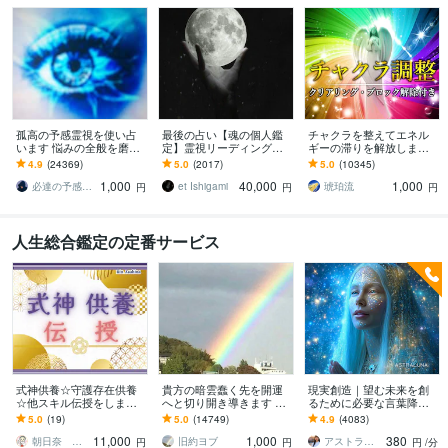
孤高の予感霊視を使い占
最後の占い【魂の個人鑑
チャクラを整えてエネル
います 悩みの全般を磨き
定】霊視リーディング承
ギーの滞りを解放します 7
上げ、研ぎ澄ました予感
ります 運命の地図を手
割超リピート！人生を変
4.9
(24369)
5.0
(2017)
5.0
(10345)
より霊視により導きます
に、輝く人生を創る｜魂
えたい人のエネルギー調
1,000
40,000
1,000
の全体像を紐解く鑑定
整
必達の予感霊視 渡邊 潤一
et Ishigami
琥珀流
円
円
円
人生総合鑑定の定番サービス
式神供養☆守護存在供養
貴方の暗雲蠢く先を開運
現実創造｜望む未来を創
☆他スキル伝授をします
へと切り開き導きます 希
るために必要な言葉降ろ
式神供養、又は守護存在
望の成就への道！未来が
します 透視◉恋愛・仕事・
5.0
(19)
5.0
(14749)
4.9
(4083)
供養、他スキル伝授
気になるあなたへ
人生、具体的なアドバイ
11,000
1,000
380
スを伝えます
朝日奈 鈴（あさひな りん）
旧約ヨブ
アストラ・ルナ
円
円
円
/分