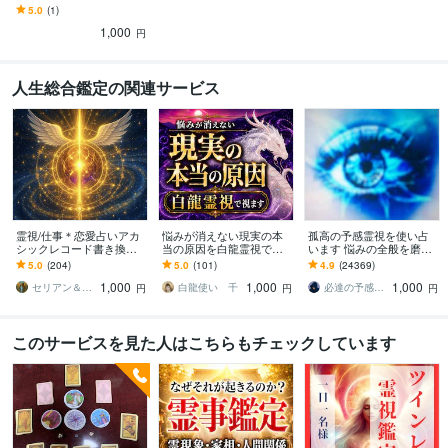
流れと受け取る器を視ま
5.0
(1)
す
1,000
円
人生総合鑑定の関連サービス
霊視/仕事＊恋愛占いアカ
悩みが消えない現実の本
孤高の予感霊視を使い占
シックレコード書き換え
当の原因を白龍霊視で視
います 悩みの全般を磨き
ます ご懐妊報告多数※恋愛
ます 恋愛・仕事・お金・
上げ、研ぎ澄ました予感
5.0
(204)
5.0
(101)
4.9
(24369)
＊子宝＊不倫＊転職占い※
人間関係｜流れを変える
より霊視により導きます
1,000
1,000
1,000
人生全般
次の一手を導きます
セリアン＆ソル中央太陽
白龍使い 千
必達の予感霊視 渡邊 潤一
円
円
円
このサービスを見た人はこちらもチェックしています