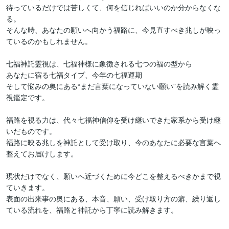
待っているだけでは苦しくて、何を信じればいいのか分からなくな
る。

そんな時、あなたの願いへ向かう福路に、今見直すべき兆しが映っ
ているのかもしれません。

七福神託霊視は、七福神様に象徴される七つの福の型から

あなたに宿る七福タイプ、今年の七福運期

そして悩みの奥にある“まだ言葉になっていない願い”を読み解く霊
視鑑定です。

福路を視る力は、代々七福神信仰を受け継いできた家系から受け継
いだものです。

福路に映る兆しを神託として受け取り、今のあなたに必要な言葉へ
整えてお届けします。

現状だけでなく、願いへ近づくために今どこを整えるべきかまで視
ていきます。

表面の出来事の奥にある、本音、願い、受け取り方の癖、繰り返し
ている流れを、福路と神託から丁寧に読み解きます。
