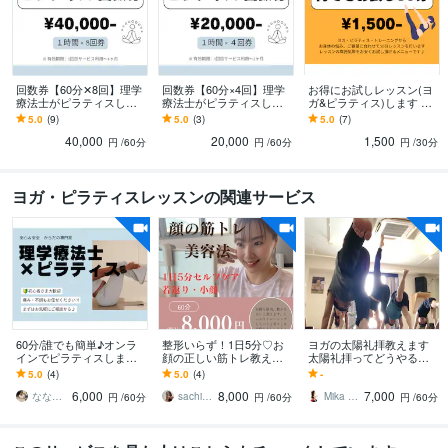
回数券【60分✕8回】理学
回数券【60分×4回】理学
お得にお試しレッスン(ヨ
療法士がピラティスしま
療法士がピラティスしま
ガ&ピラティス)します か
す \からだの専門家（理学
す \からだの専門家(理学
らだの専門家(理学療法士)
5.0
(9)
5.0
(3)
5.0
(7)
療法士）考案/ パーソナル
療法士)考案/パーソナルピ
のレッスンがお得に試せ
40,000
20,000
1,500
ピラテイス
ラティス
る♪
円
/60分
円
/60分
円
/30分
ヨガ・ピラティスレッスンの関連サービス
60分/誰でも簡単♪オンラ
整形いらず！1日5分♡お
ヨガの太陽礼拝教えます
インでピラティスします
顔の正しい筋トレ教えま
太陽礼拝ってどうやる
\からだの専門家(理学療法
す 1日5分のセルフケアで
の？わたし正しく行えて
5.0
(4)
5.0
(4)
-
士)考案/パーソナルピラテ
整形いらず！自分で創
いる？に応えます！
6,000
8,000
7,000
ィス
る、理想の美顔♪
ななみ｜理学療法士×ヨガ×ピラティス
sachiko 心とお顔を整えます♪
Mika Saiki
円
/60分
円
/60分
円
/60分