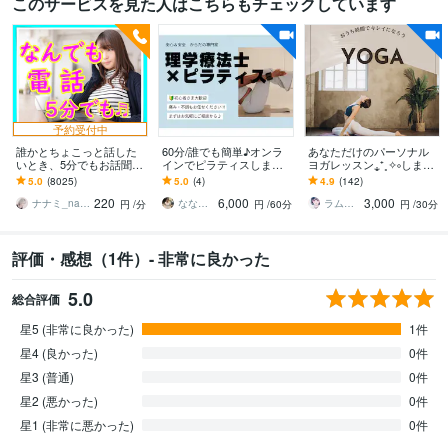
このサービスを見た人はこちらもチェックしています
予約受付中
誰かとちょこっと話した
60分/誰でも簡単♪オンラ
あなただけのパーソナル
いとき、5分でもお話聞き
インでピラティスします
ヨガレッスン⁎⁺˳✧༚します
ます 疲れた～、でもカウ
\からだの専門家(理学療法
心と体をほぐす自分のた
5.0
(8025)
5.0
(4)
4.9
(142)
ンセリングじゃない、な
士)考案/パーソナルピラテ
めのスペシャルな30分✿･:
220
6,000
3,000
んとなく雑談聞いて～
ィス
*
ナナミ_nanami
ななみ｜理学療法士×ヨガ×ピラティス
ラムmilk♡癒し声主婦セラピスト･°＊
円
/分
円
/60分
円
/30分
評価・感想（1件）- 非常に良かった
5.0
総合評価
星5 (非常に良かった)
1件
星4 (良かった)
0件
星3 (普通)
0件
星2 (悪かった)
0件
星1 (非常に悪かった)
0件