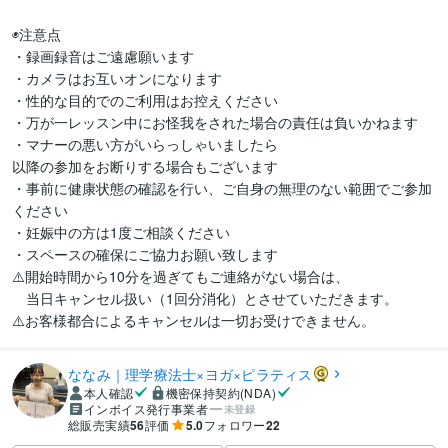
◉注意点

・録画録音はご遠慮願います

・カメラはお互いオンになります

・性的な目的でのご利用はお控えください

・万が一レッスン中にお怪我をされた場合の責任は負いかねます

・マナーの悪い方がいらっしゃいましたら

以降の参加をお断りする場合もございます

・事前に健康状態の確認を行い、ご自身の無理のない範囲でご参加
ください

・妊娠中の方は1度ご相談ください

・スペースの確保にご協力お願い致します

⚠️開始時間から10分を過ぎてもご連絡がない場合は、

　当日キャンセル扱い（1回分消化）とさせていただきます。

⚠️お客様都合によるキャンセルは一切お受けできません。
ななみ｜理学療法士×ヨガ×ピラティス
本人確認
機密保持契約(NDA)
インボイス発行事業者
未登録
総販売実績
56
評価
5.0
フォロワー
22