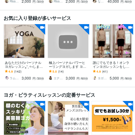
2,000
2,000
40,000
30分レッスン
分レッスン
ピラテイス
RisaPiraYoga
RisaPiraYoga
ななみ｜理学療法士×ヨガ×ピラティス
円
/30分
円
/30分
円
/60分
お気に入り登録が多いサービス
あなただけのパーソナル
極上パーソナルパワーヒ
誰にでもできる！オンラ
ヨガレッスン⁎⁺˳✧༚します
ーリングヨガします ヨガ
インヨガレッスンをしま
心と体をほぐす自分のた
歴10年全米ヨガアライア
す たった75分で姿勢や身
4.9
(142)
5.0
(14)
4.9
(41)
めのスペシャルな30分✿･:
ンスRYT200資格＆解剖学
体の不調を改善できちゃ
3,000
3,000
5,000
*
履修
う♪魔法のヨガ♡
ラムmilk♡癒し声主婦セラピスト･°＊
エナエナ＠世界の数秘研究家
ヨガインストラクター 占い師 Rin
円
/30分
円
/60分
円
/90分
ヨガ・ピラティスレッスンの定番サービス