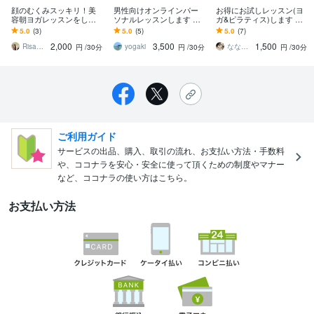
顔のむくみスッキリ！美
男性向けオンラインパー
お得にお試しレッスン(ヨ
容朝ヨガレッスンをしま
ソナルレッスンします メ
ガ&ピラティス)します か
す ヨガ•ピラティス講師歴
ンズヨガ初心者大歓迎！
らだの専門家(理学療法士)
5.0
(3)
5.0
(5)
5.0
(7)
6年、現役整体師による30
一緒に身体をほぐしませ
のレッスンがお得に試せ
2,000
3,500
1,500
分レッスン
んか？
る♪
RisaPiraYoga
yogaki
ななみ｜理学療法士×ヨガ×ピラティス
円
/30分
円
/30分
円
/30分
ご利用ガイド
サービスの出品、購入、取引の流れ、お支払い方法・手数料
や、ココナラを安心・安全に使って頂くための制度やマナー
など、ココナラの使い方はこちら。
お支払い方法