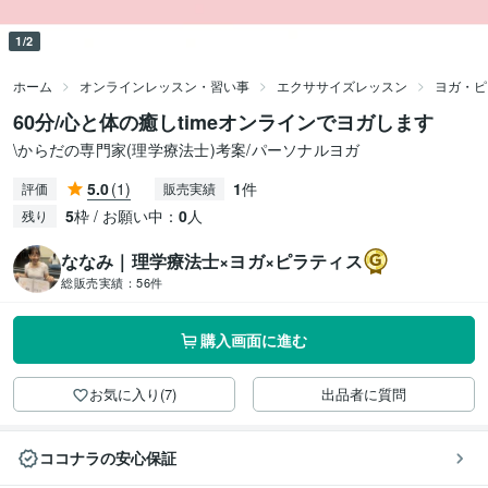
1/2
ホーム
オンラインレッスン・習い事
エクササイズレッスン
ヨガ・ピ
60分/心と体の癒しtimeオンラインでヨガします
\からだの専門家(理学療法士)考案/パーソナルヨガ
5.0
(1)
1
件
評価
販売実績
5
枠 / お願い中：
0
人
残り
ななみ｜理学療法士×ヨガ×ピラティス
総販売実績：
56件
購入画面に進む
お気に入り(7)
出品者に質問
ココナラの安心保証