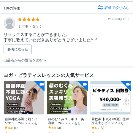
1
評価で絞り込む
件の評価
2025年8月23日
ミヤモトタケシ
リラックスすることができました。

丁寧に教えていただきありがとうございました^_^
参考になった
出品者からの返信を読む
ヨガ・ピラティスレッスンの人気サービス
自律神経不調に効くパー
顔のむくみスッキリ！美
回数券【60分✕8回】理学
ソナルヨガレッスンをし
容朝ヨガレッスンをしま
療法士がピラティスしま
ます ヨガ•ピラティス講師
す ヨガ•ピラティス講師歴
す \からだの専門家（理学
5.0
(8)
5.0
(3)
5.0
(9)
歴6年、現役整体師による
6年、現役整体師による30
療法士）考案/ パーソナル