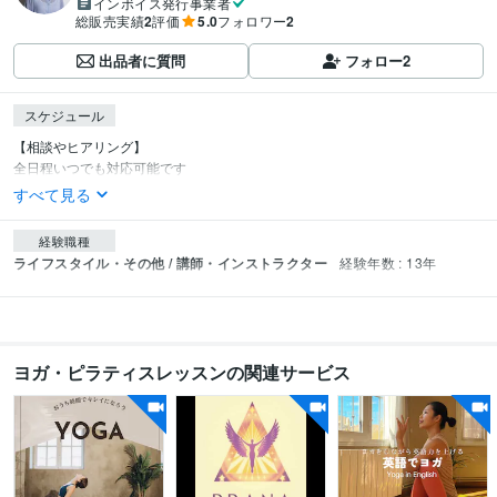
インボイス発行事業者
総販売実績
2
評価
5.0
フォロワー
2
出品者に質問
フォロー
2
スケジュール
【相談やヒアリング】

全日程いつでも対応可能です
すべて見る
経験職種
ライフスタイル・その他 / 講師・インストラクター
経験年数 : 13年
ヨガ・ピラティスレッスンの関連サービス