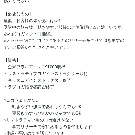
協力ください。

【必要なもの】

最低、お客様の体があればOK

受講中の飲み物、動きやすい服装はご準備頂けると嬉しいです。

あればヨガマットは推奨。

※メッセージにてご自宅にあるものリサーチをさせて頂きますの
で、ご回答いただけると幸いです。

【資格】

・全米アライアンスRYT200取得

・リストラティブヨガインストラクター取得

・キッズヨガインストラクター修了

・ラジヨガ指導者講習修了

○ヨガウェアがない

　→動きやすい服装であればなんでもOK

       寝起きのすっぴんやパジャマでもOK

○リストラティブ用のヨガ道具がない

　→事前リサーチで家にあるものを代用します

○体調が悪いのでお話しだけでも
