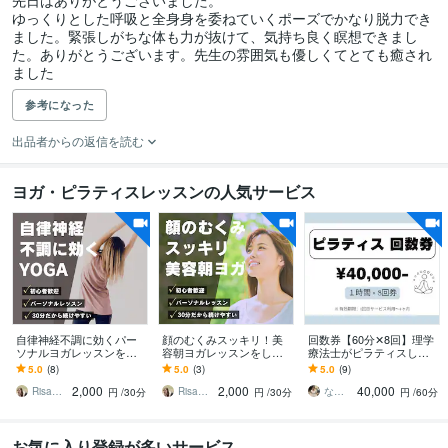
先日はありがとうございました。

ゆっくりとした呼吸と全身身を委ねていくポーズでかなり脱力でき
ました。緊張しがちな体も力が抜けて、気持ち良く瞑想できまし
た。ありがとうございます。先生の雰囲気も優しくてとても癒され
参考になった
出品者からの返信を読む
ヨガ・ピラティスレッスンの人気サービス
自律神経不調に効くパー
顔のむくみスッキリ！美
回数券【60分✕8回】理学
ソナルヨガレッスンをし
容朝ヨガレッスンをしま
療法士がピラティスしま
ます ヨガ•ピラティス講師
す ヨガ•ピラティス講師歴
す \からだの専門家（理学
5.0
(8)
5.0
(3)
5.0
(9)
歴6年、現役整体師による
6年、現役整体師による30
療法士）考案/ パーソナル
2,000
2,000
40,000
30分レッスン
分レッスン
ピラテイス
RisaPiraYoga
RisaPiraYoga
ななみ｜理学療法士×ヨガ×ピラティス
円
/30分
円
/30分
円
/60分
お気に入り登録が多いサービス