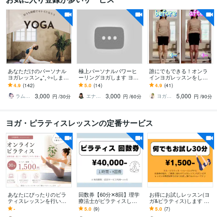
あなただけのパーソナル
極上パーソナルパワーヒ
誰にでもできる！オンラ
ヨガレッスン⁎⁺˳✧༚します
ーリングヨガします ヨガ
インヨガレッスンをしま
心と体をほぐす自分のた
歴10年全米ヨガアライア
す たった75分で姿勢や身
4.9
(142)
5.0
(14)
4.9
(41)
めのスペシャルな30分✿･:
ンスRYT200資格＆解剖学
体の不調を改善できちゃ
3,000
3,000
5,000
*
履修
う♪魔法のヨガ♡
ラムmilk♡癒し声主婦セラピスト･°＊
エナエナ＠世界の数秘研究家
ヨガインストラクター 占い師 Rin
円
/30分
円
/60分
円
/90分
ヨガ・ピラティスレッスンの定番サービス
あなたにぴったりのピラ
回数券【60分✕8回】理学
お得にお試しレッスン(ヨ
ティスレッスンを行いま
療法士がピラティスしま
ガ&ピラティス)します か
す 心身ともに健康になれ
す \からだの専門家（理学
らだの専門家(理学療法士)
-
5.0
(9)
5.0
(7)
る30分レッスン（体験レ
療法士）考案/ パーソナル
のレッスンがお得に試せ