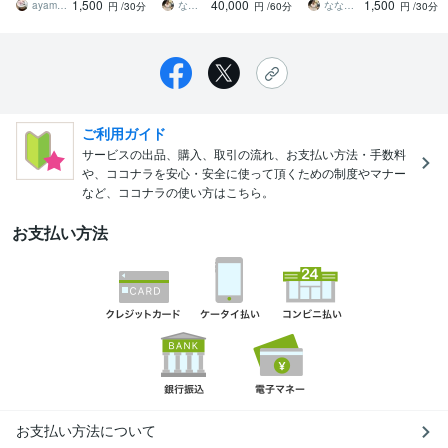
1,500
40,000
1,500
ッスン）
ピラテイス
る♪
ayaminnie
ななみ｜理学療法士×ヨガ×ピラティス
ななみ｜理学療法士×ヨガ×ピラティス
円
/30分
円
/60分
円
/30分
ご利用ガイド
サービスの出品、購入、取引の流れ、お支払い方法・手数料
や、ココナラを安心・安全に使って頂くための制度やマナー
など、ココナラの使い方はこちら。
お支払い方法
お支払い方法について