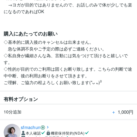
　→ヨガが目的ではありませんので、お話しのみで体が少しでも楽
になるのであればOK

購入にあたってのお願い
◇基本的に購入後のキャンセルは出来ません。

　急な体調不良やご予定の際は必ずご連絡ください。

◇私自身が繊細さんな為、言動には気をつけて頂けると嬉しいで
す。

◇性的が目的でのご利用は固くお断り致します。こちらの判断で途
中中断、後の利用お断りをさせて頂きます。

ご理解、ご協力の程よろしくお願い致します(*ᴗ ᴗ)⁾⁾
有料オプション
＋
1,000円
10分追加
sfmachun
本人確認
機密保持契約(NDA)