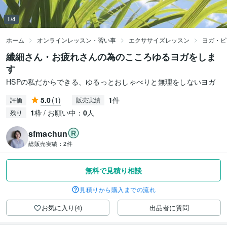
1/4
ホーム
オンラインレッスン・習い事
エクササイズレッスン
ヨガ・ピ
繊細さん・お疲れさんの為のこころゆるヨガをしま
す
HSPの私だからできる、ゆるっとおしゃべりと無理をしないヨガ
5.0
(1)
1
件
評価
販売実績
1
枠 / お願い中：
0
人
残り
sfmachun
総販売実績：
2件
無料で見積り相談
見積りから購入までの流れ
お気に入り(4)
出品者に質問