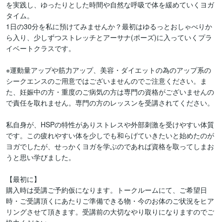
を実践し、ゆったりとした時間や自然な呼吸で体を緩めていくヨガ
タイム。

1日の30分を私に預けてみませんか？最初はゆるっとおしゃべりか
ら入り、少しずつストレッチとアーサナ(ポーズ)に入っていくプラ
イベートクラスです。

※運動量アップや筋力アップ、美容・ダイエットの為のアップ系の
シークエンスのご用意ではございませんのでご注意ください。ま
た、妊娠中の方・重度のご病気の方は専門の資格がございませんの
で責任を取れません。専門の方のレッスンを受講されてください。

私自身が、HSPの特性がありストレスや外部刺激を受けやすい体質
です。この疲れやすい体を少しでも和らげていきたいと始めたのが
ヨガでしたが、せっかくヨガを学ぶのであれば資格を取ってしまお
うと思い学びました。

【最初に】

購入時は受講ご予約仮になります。トークルームにて、ご希望日
時・ご受講頂くにあたりご準備できる物・今のお体のご状況をヒア
リングさせて頂きます。受講前の大切なやり取りになりますのでご