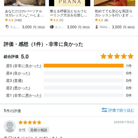
あなただけのパーソナル
整える呼吸法とセルフヒ
初めてでも安心な英語ヨ
ヨガレッスン⁎⁺˳✧༚します
ーリング方法を伝授しま
ガレッスンを行います 英
心と体をほぐす自分のた
す 呼吸と意識で内なる光
語に触れながら体もリフ
4.9
(142)
5.0
(1)
5.0
(4)
めのスペシャルな30分✿･:
を目覚めさせる
レッシュ！一石二鳥なヨ
3,000
3,000
3,500
*
ガレッスン
ラムmilk♡癒し声主婦セラピスト･°＊
エンジェル333
Naka Yoga
円
/30分
円
/50分
円
/60分
評価・感想（1件）- 非常に良かった
5.0
総合評価
星5 (非常に良かった)
1件
星4 (良かった)
0件
星3 (普通)
0件
星2 (悪かった)
0件
星1 (非常に悪かった)
0件
1
評価で絞り込む
件の評価
2025年7月5日
女性
見積り相談